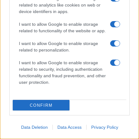
related to analytics like cookies on web or
#
EDITORIALI
device identifiers in apps.
I want to allow Google to enable storage
related to functionality of the website or app.
I want to allow Google to enable storage
related to personalization.
I want to allow Google to enable storage
Beppe Grillo e il socialismo con
related to security, including authentication
caratteristiche italiane
functionality and fraud prevention, and other
user protection.
30 Luglio 2026 09:00
CONFIRM
#
STORIA
IN
DIRETTA
Data Deletion
Data Access
Privacy Policy
di Loretta Napoleoni