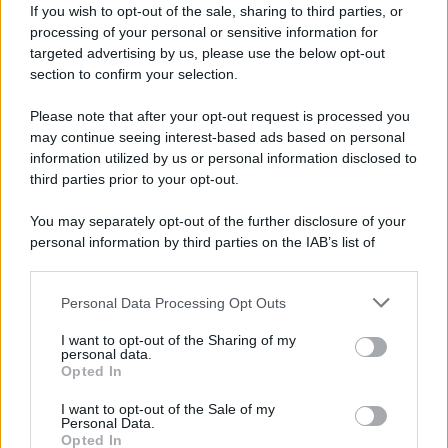
If you wish to opt-out of the sale, sharing to third parties, or
processing of your personal or sensitive information for
targeted advertising by us, please use the below opt-out
section to confirm your selection.
Please note that after your opt-out request is processed you
may continue seeing interest-based ads based on personal
information utilized by us or personal information disclosed to
third parties prior to your opt-out.
You may separately opt-out of the further disclosure of your
personal information by third parties on the IAB’s list of
downstream participants.
Personal Data Processing Opt Outs
This information may also be disclosed by us to third parties
on the IAB’s List of Downstream Participants that may further
I want to opt-out of the Sharing of my
disclose it to other third parties.
personal data.
Opted In
Please note that this website/app uses one or more Google
services and may gather and store information including but
I want to opt-out of the Sale of my
Personal Data.
not limited to your visit or usage behaviour. You may click to
Opted In
grant or deny consent to Google and its third-party tags to