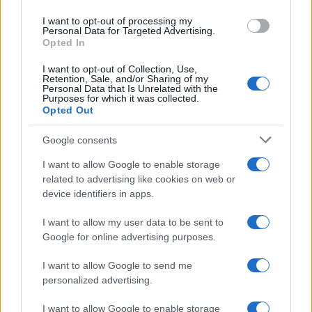
use your data for below specified purposes in below Google
I want to opt-out of processing my
consent section.
Personal Data for Targeted Advertising.
I PIÙ LETTI DELLA SETTIMANA
Opted In
I want to opt-out of Collection, Use,
Restare umani: la forma più alta di ribellione al
Retention, Sale, and/or Sharing of my
mondo distopico di oggi (di Alberto Bradanini)
Personal Data that Is Unrelated with the
Purposes for which it was collected.
21222
Opted Out
Ceuta: perché il Marocco fa con noi quello che vuole
Google consents
(di Alberto Negri)
12552
I want to allow Google to enable storage
related to advertising like cookies on web or
EUROPA
device identifiers in apps.
Invasione di Ceuta: cosa sta accadendo
nell'enclave spagnola?
I want to allow my user data to be sent to
Google for online advertising purposes.
9242
I want to allow Google to send me
EUROPA
personalized advertising.
Quando il figlio di Netanyahu incitava
"l'occupazione musulmana" di Ceuta e Melilla
I want to allow Google to enable storage