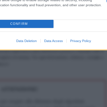
cation functionality and fraud prevention, and other user protection.
a verso la guerra nucleare e lavorare per un mondo
a paura di un olocausto nucleare
”, ha affermato.
CONFIRM
Data Deletion
Data Access
Privacy Policy
IDIPLOMATICO
stata registrata in data 08/09/2015 presso il Tribunale civile di
gistro di stampa. Per ogni informazione, richiesta, consiglio e
ico.it
ATTENZIONE!
r reagire alla dittatura degli algoritmi.