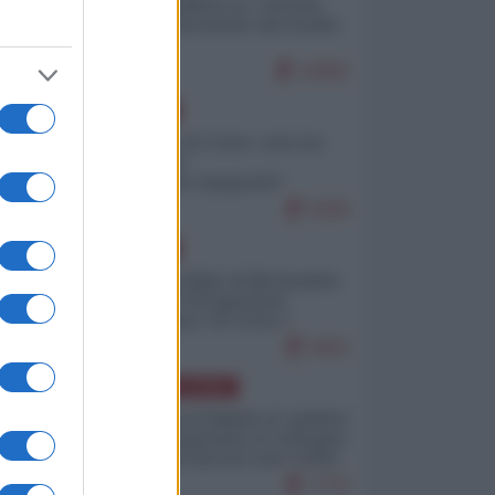
Quali sarebbero le “vittorie
ucraine” decantate dai media
italici?
10082
EUROPA
Invasione di Ceuta: cosa sta
accadendo
nell'enclave spagnola?
9208
EUROPA
Quando il figlio di Netanyahu
incitava "l'occupazione
musulmana" di Ceuta e
Melilla
8452
AMERICA LATINA
Dalla Convertibilità al "grillete
fiscal": l'Argentina si consegna
ai mercati (ancora una volta)
7770