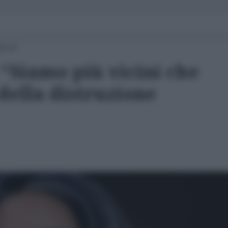
16:47
“Siamo più vicini che
della distruzione