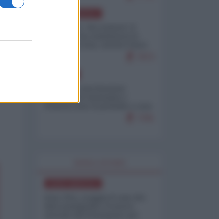
NORD-AMERICA
Il "mistero" dei numeri: il
governo Usa minimizza le
vittime in Iran, mentre fonti
interne...
7673
EUROPA
Mosca: le esercitazioni
nucleari di Germania e
Francia sono il preludio a una
guerra contro la Russia
7341
WORLD AFFAIRS
NORD-AMERICA
Iran-USA, scoppia il caso dei
dati manipolati: il nuovo
metodo del Pentagono per