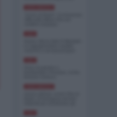
minimizzare le perdite
NORD-AMERICA
"Scorte al limite": il retroscena
CNN sulla difesa USA nel
conflitto iraniano
ASIA
Yemen, blocco Bab el-Mandab:
Le superpetroliere saudite
costrette a circumnavigare
l'Africa
ASIA
l'Iran era pronto a
bombardare l'Ucraina, cos'ha
fermato l'attacco
NORD-AMERICA
Guerra all'Iran, scorte USA al
limite: il Pentagono investe
miliardi per ricostituire gli
arsenali
ASIA