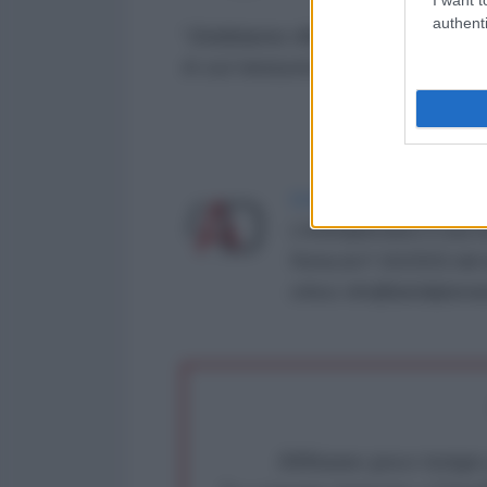
authenti
“
Dobbiamo rifiutare questa strad
in cui nessuno debba vivere nell
LA REDAZIONE DE L'ANT
L'AntiDiplomatico è una te
Roma al n° 162/2015 del re
critica: info@lantidiplomat
Abbiamo poco tempo pe