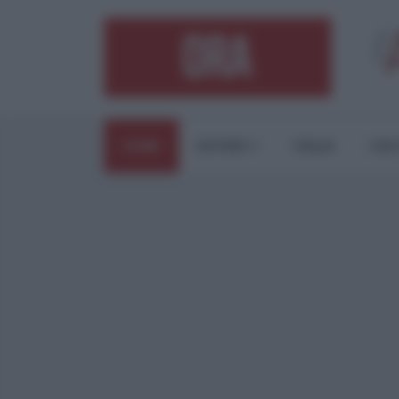
HOME
ESTERI
ITALIA
CUL