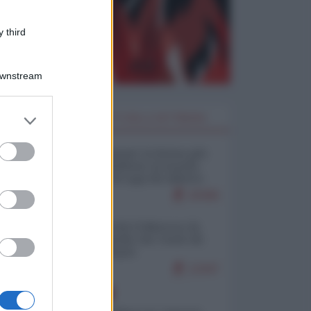
 third
Downstream
er and store
I PIÙ LETTI DELLA SETTIMANA
to grant or
ed purposes
Restare umani: la forma più
alta di ribellione al mondo
distopico di oggi (di Alberto
Bradanini)
20366
Ceuta: perché il Marocco fa
con noi quello che vuole (di
Alberto Negri)
12447
EUROPA