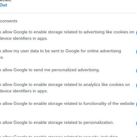
Out
ittà e ucciso più di 300.000 persone, molte delle
consents
e altre sono decedute a causa di gravi ustioni,
o allow Google to enable storage related to advertising like cookies on
tumori che si sono sviluppati nei mesi e negli anni
evice identifiers in apps.
a stessa sorte
”, afferma Gabbard nella registrazione.
o allow my user data to be sent to Google for online advertising
s.
 che la bomba sganciata su Hiroshima era
to allow Google to send me personalized advertising.
cleari di oggi
”. “
Oggi, una sola arma nucleare
ersone in pochi minuti.
Una sola di queste bombe
o allow Google to enable storage related to analytics like cookies on
suo nucleo. Persone, edifici, la vita stessa
”, ha
evice identifiers in apps.
o allow Google to enable storage related to functionality of the website
itiche e i guerrafondai alimentano spensieratamente la
 nucleari
”, presumibilmente pensando di poter
o allow Google to enable storage related to personalization.
iglie nei rifugi nucleari, ha attaccato Gabbard.
o allow Google to enable storage related to security, including