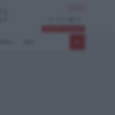
ACCEDI
Abbonati / Sostienici
NIONI
SHOP