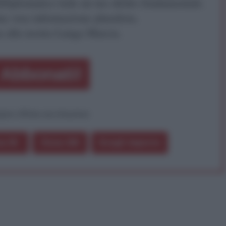
iDiplomatico lede un tuo diritto fondamentale.
a vera informazione pluralista.
a alla nostra Lunga Marcia.
Abbonati!
pure effettua una donazione
a 5€
Dona 15€
Scegli importo