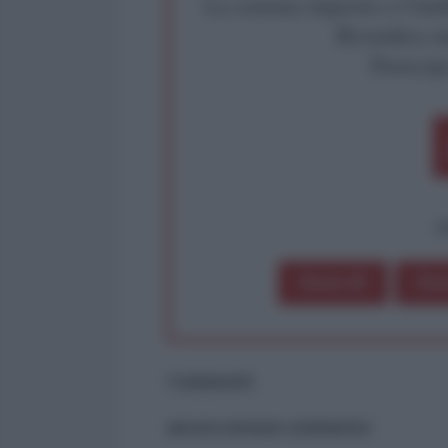
La censura imposta a l'Ant
Rivendica un
Partecip
op
Dona 1€
Don
Commenti
ancora nessun commento