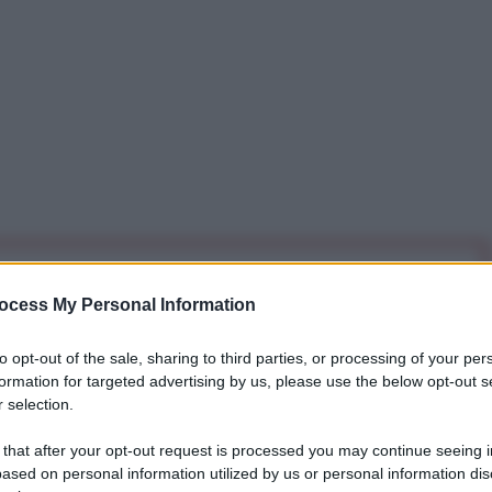
iti per sempre. Il tuo contributo fa la differenza:
ocess My Personal Information
mazione. L'ANTIDIPLOMATICO SEI ANCHE TU!
to opt-out of the sale, sharing to third parties, or processing of your per
formation for targeted advertising by us, please use the below opt-out s
a 5€
Dona 15€
Scegli importo
 selection.
 that after your opt-out request is processed you may continue seeing i
ased on personal information utilized by us or personal information dis
l baratro della distruzione nucleare
”, ha