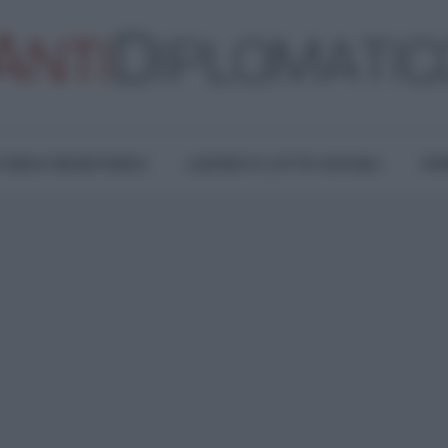
TURA E RESISTENZA
LAVORO E LOTTE SOCIALI
OPI