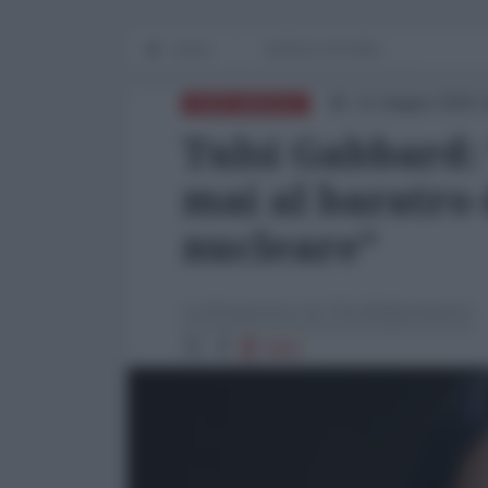
Home
WORLD AFFAIRS
11 Giugno 2025 
NORD-AMERICA
Tulsi Gabbard: 
mai al baratro 
nucleare”
La Redazione de l'AntiDiplomatico
5691