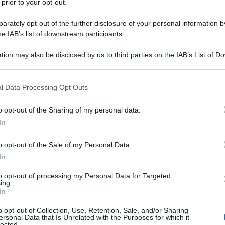
 prior to your opt-out.
ell'intelligence nazionale degli Stati Uniti.
rately opt-out of the further disclosure of your personal information by
he IAB’s list of downstream participants.
al network, Gabbard ha sottolineato di aver
apponese di Hiroshima e di essersi trovata
tion may also be disclosed by us to third parties on the IAB’s List of 
continua a essere segnata dall'orrore inimmaginabile
 that may further disclose it to other third parties.
are sganciata nel 1945, 80 anni fa
”.
 that this website/app uses one or more Google services and may gath
l Data Processing Opt Outs
including but not limited to your visit or usage behaviour. You may click 
 to Google and its third-party tags to use your data for below specifi
o opt-out of the Sharing of my personal data.
ogle consent section.
d Hiroshima, and stood at the epicenter of a
In
the unimaginable horror caused by a single
pped in 1945. What I saw, the stories I
o opt-out of the Sale of my Personal Data.
In
unting sadness that remains, will stay with
twitter.com/TmxmxiGwnV
to opt-out of processing my Personal Data for Targeted
ing.
In
ard ???? (@TulsiGabbard)
June
o opt-out of Collection, Use, Retention, Sale, and/or Sharing
ersonal Data that Is Unrelated with the Purposes for which it
lected.