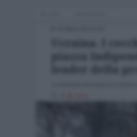
Home
notizia del giorno
05 Marzo 2014 19:00
Ucraina. I cecc
piazza Indipen
leader della pr
La telefonata intercettata tra il minist
10639