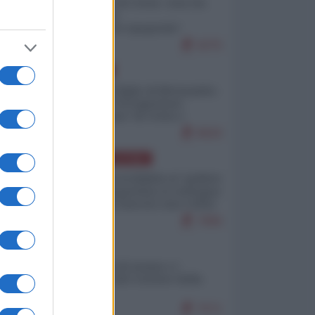
Invasione di Ceuta: cosa sta
accadendo
nell'enclave spagnola?
9275
EUROPA
Quando il figlio di Netanyahu
incitava "l'occupazione
musulmana" di Ceuta e
Melilla
8620
AMERICA LATINA
Dalla Convertibilità al "grillete
fiscal": l'Argentina si consegna
ai mercati (ancora una volta)
7906
ITALIA
Il turismo di massa e i
"risvegli" del Corriere della
sera
7571