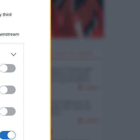
 third
Downstream
er and store
I PIÙ LETTI DELLA SETTIMANA
to grant or
ed purposes
Restare umani: la forma più
alta di ribellione al mondo
distopico di oggi (di Alberto
Bradanini)
21883
Ceuta: perché il Marocco fa
con noi quello che vuole (di
Alberto Negri)
12618
EUROPA