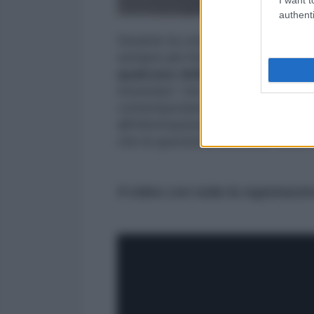
authenti
Durante la conversazione, Paet 
sempre più forte su chi ci sia diet
qualcuno della nuova coalizio
mostrano” che “gli stessi cecchi
contemporaneamente a tutte le du
all'informazione, esclamando: “Be
che la questione dovesse essere
Il video con tutta la registrazio