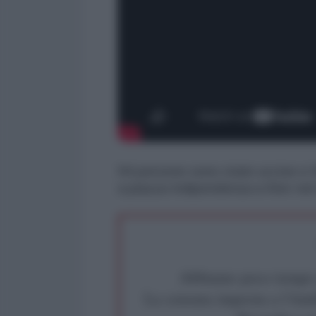
94 persone sono state uccise e 900
a piazza Indipendenza a Kiev ne
Abbiamo poco tempo pe
La censura imposta a l'Ant