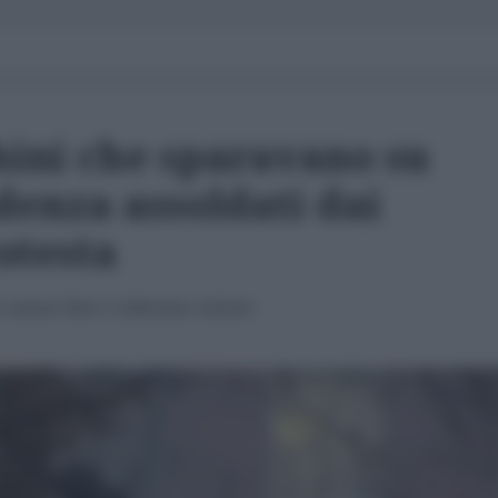
hini che sparavano su
denza assoldati dai
otesta
ro estone Paet e Catherine Ashton