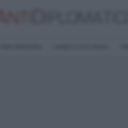
TURA E RESISTENZA
LAVORO E LOTTE SOCIALI
OPI