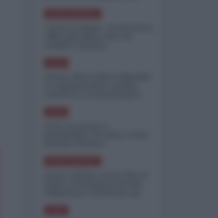
minimizzare le perdite
NORD-AMERICA
"Scorte al limite": il retroscena
CNN sulla difesa USA nel
conflitto iraniano
ASIA
Yemen, blocco Bab el-Mandab:
Le superpetroliere saudite
costrette a circumnavigare
l'Africa
ASIA
l'Iran era pronto a
bombardare l'Ucraina, cos'ha
fermato l'attacco
NORD-AMERICA
Guerra all'Iran, scorte USA al
limite: il Pentagono investe
miliardi per ricostituire gli
arsenali
ASIA