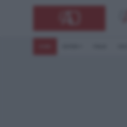
HOME
ESTERI
ITALIA
CUL