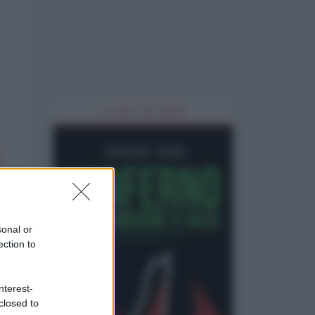
IL LIBRO DEL MESE
sonal or
ection to
nterest-
closed to