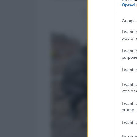
Opted 
Google 
I want t
web or d
I want t
purpose
I want 
I want t
web or d
I want t
or app.
I want t
I want t