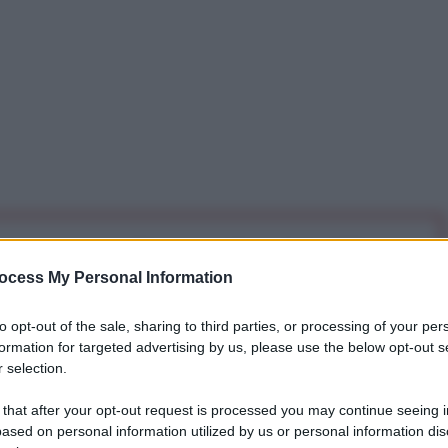
iti per sempre. Il tuo contributo fa la differenza:
mazione. L'ANTIDIPLOMATICO SEI ANCHE TU!
ocess My Personal Information
to opt-out of the sale, sharing to third parties, or processing of your per
formation for targeted advertising by us, please use the below opt-out s
a 5€
Dona 15€
Scegli importo
 selection.
 that after your opt-out request is processed you may continue seeing i
 ministro degli Esteri estone Urmas Paet e la
ased on personal information utilized by us or personal information dis