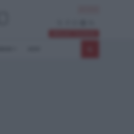
ACCEDI
Abbonati / Sostienici
NIONI
SHOP