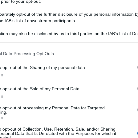
ra dell'Unione Europea Catherine Ashton getta una
 prior to your opt-out.
violenze di piazza Indipendenza di Kiev
, che
rately opt-out of the further disclosure of your personal information by
idente eletto Viktor Yanuckovich.
he IAB’s list of downstream participants.
efonata sono stati confermati dal ministero degli Esteri
tion may also be disclosed by us to third parties on the IAB’s List of 
 sito online e dallo stesso Praet all'agenzia di
 that may further disclose it to other third parties.
ha però dichiarato di non voler fornire ulteriori dettagli
 that this website/app uses one or more Google services and may gath
tamente tutta la registrazione.
l Data Processing Opt Outs
including but not limited to your visit or usage behaviour. You may click 
 to Google and its third-party tags to use your data for below specifi
n?
In estrema sintesi che i cecchini che hanno
o opt-out of the Sharing of my personal data.
ogle consent section.
 protestanti e polizia erano stati assoldati dai
In
o opt-out of the Sale of my Personal Data.
In
venuta il 26 febbraio scorso
, subito dopo la visita
nte del ministro degli esteri finlandese nella fase
to opt-out of processing my Personal Data for Targeted
rade di Kiev. La registrazione è stata ottenuta e
ing.
In
servizi segreti ucraini (SBU) rimasti fedeli al
vich, che tenevano sotto osservazione i telefoni di
o opt-out of Collection, Use, Retention, Sale, and/or Sharing
ersonal Data that Is Unrelated with the Purposes for which it
lected.