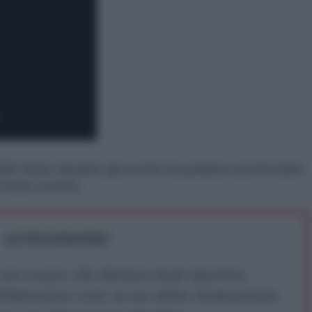
 ferite durante gli scontri tra polizia e protestanti
l mese scorso.
ATTENZIONE!
r reagire alla dittatura degli algoritmi.
iDiplomatico lede un tuo diritto fondamentale.