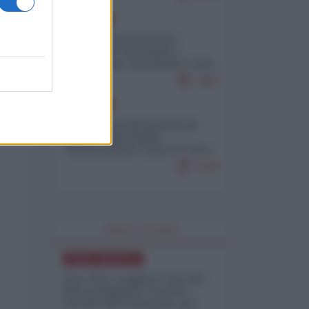
EUROPA
Mosca: le esercitazioni
nucleari di Germania e
Francia sono il preludio a una
guerra contro la Russia
7499
EUROPA
Petro accusa Netanyahu di
essere responsabile
"dell'invasione civile di Ceuta
da parte dei marocchini"
7120
WORLD AFFAIRS
NORD-AMERICA
Iran-USA, scoppia il caso dei
dati manipolati: il nuovo
metodo del Pentagono per