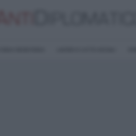
TURA E RESISTENZA
LAVORO E LOTTE SOCIALI
OPI