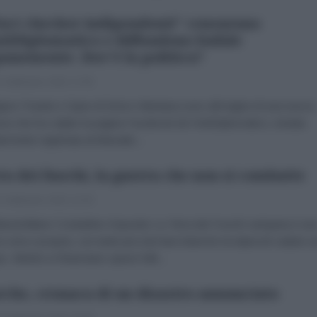
Fact checker indipendenti" censurano
ntiDiplomatico e diffondono bufale
unemente. Dov'è la politica?
 Settembre 2022 17:00
gnor Puente e Open di Enrico Mentana sono all’origine di una nuova
ra che ha colpito la pagina Facebook de l’AntiDiplomatico, testata
armente registrata al tribunale...
ra dei fuochi, la guerra che non si combatte
 Settembre 2022 12:29
ssimiliano Costantino Esposito La Terra dei Fuochi campana è un
a vera e propria, con tante piccole bare bianche incolpevoli cadute su
. Mentre si finanziano spese folli...
che, cronaca di un disastro annunciato