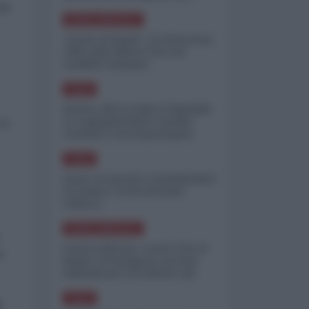
minimizzare le perdite
dei
NORD-AMERICA
"Scorte al limite": il retroscena
CNN sulla difesa USA nel
conflitto iraniano
ASIA
Yemen, blocco Bab el-Mandab:
Le superpetroliere saudite
 su
costrette a circumnavigare
l'Africa
ASIA
l'Iran era pronto a bombardare
l'Ucraina, cos'ha fermato
l'attacco
NORD-AMERICA
Guerra all'Iran, scorte USA al
e
limite: il Pentagono investe
miliardi per ricostituire gli
arsenali
ASIA
: