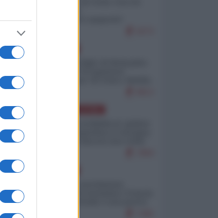
Invasione di Ceuta: cosa sta
accadendo
nell'enclave spagnola?
9273
EUROPA
Quando il figlio di Netanyahu
incitava "l'occupazione
musulmana" di Ceuta e Melilla
8613
AMERICA LATINA
Dalla Convertibilità al "grillete
fiscal": l'Argentina si consegna
ai mercati (ancora una volta)
7894
EUROPA
”
Mosca: le esercitazioni
nucleari di Germania e Francia
sono il preludio a una guerra
contro la Russia
7495