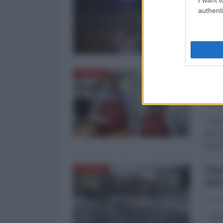
08
authenti
di Ma
Atea 
che E
La 
EUROPA
esi
Vince
Alcun
più c
potrà
Tir
EUROPA
dal
La Re
Ricev