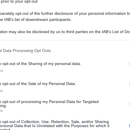
 prior to your opt-out.
tà di insindacabili Leviatani del web, David Puente e Open di Enrico
na...
rately opt-out of the further disclosure of your personal information by
he IAB’s list of downstream participants.
tiolina Piddina
tion may also be disclosed by us to third parties on the IAB’s List of 
 Settembre 2022 15:00
 that may further disclose it to other third parties.
chele Zanche Si fa un gran parlare, giustamente, della Bestia di
 that this website/app uses one or more Google services and may gath
l Data Processing Opt Outs
ni: il complesso propagandistico che, sui social, ha permesso alla L
including but not limited to your visit or usage behaviour. You may click 
 to Google and its third-party tags to use your data for below specifi
gne elettorali aggressive ed efficienti...
o opt-out of the Sharing of my personal data.
ogle consent section.
In
ra dei fuochi, annuncio elettorale di De Luca:
esimo impianto per trattare rifiuti . E le
o opt-out of the Sale of my Personal Data.
ifiche?
In
 Settembre 2022 14:40
to opt-out of processing my Personal Data for Targeted
ing.
ssimiliano Esposito De Luca annuncia, in piena campagna elettoral
In
io dei lavori per la costruzione di un impianto a Giugliano destinato a
o opt-out of Collection, Use, Retention, Sale, and/or Sharing
are le oltre 4 milioni di ecoballe presente...
ersonal Data that Is Unrelated with the Purposes for which it
lected.