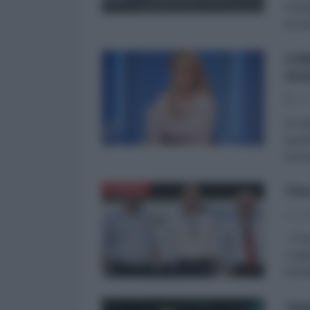
Rober
tiroci
Lid
man
29
di Li
quest
ineso
Vin
EUROPA
Vince
È ini
cogli
ideol
Ana