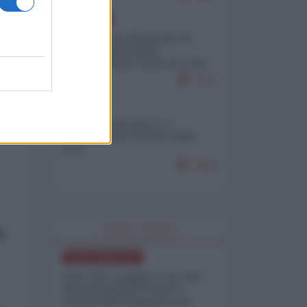
EUROPA
Petro accusa Netanyahu di
essere responsabile
di
"dell'invasione civile di Ceuta
da parte dei marocchini"
7117
ITALIA
Il turismo di massa e i
"risvegli" del Corriere della
sera
7002
WORLD AFFAIRS
i
NORD-AMERICA
Iran-USA, scoppia il caso dei
dati manipolati: il nuovo
metodo del Pentagono per