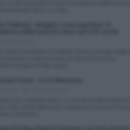
to Occhiuto prima della sua elezione prometteva la stabilizzazione 
nanti Ministeriali calabresi: La realtà...
ia Undiemi - Reagire e non aspettare: il
ifesto della lotta di classe nel XXI secolo
 Agosto 2022 13:00
dia Undiemi Nel frattempo che il dibattito sul lavoro prosegue spedito
ioni spicciole, la realtà corre molto più velocemente verso un
rabile stravolgimento della capacità...
cenzo Costa - Lo scollamento
nzo Costa
26 Agosto 2022 11:00
ziato come scollamento politico, con una classe politica incapace di
ere il reale, i bisogni delle persone, imprigionata in una serie di formul
ogiche e sempre più...
lisi del Max Planck Institute sui suoi elettori