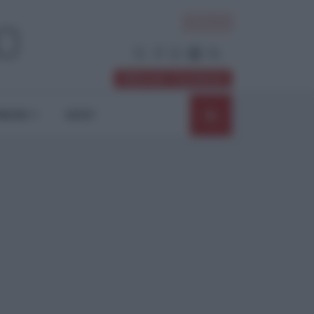
ACCEDI
Abbonati / Sostienici
NIONI
SHOP