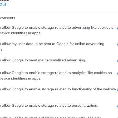
Out
criminazione politica in uno dei licei più
sonati di Milano
consents
 Settembre 2022 18:00
o allow Google to enable storage related to advertising like cookies on
essandro Pascale Questo settembre è iniziato il mio terzo anno da
evice identifiers in apps.
te di ruolo in uno dei più blasonati licei classici di Milano, dove
o allow my user data to be sent to Google for online advertising
no storia e filosofia. Purtroppo la...
s.
noscere per fare la pace”. Metaeducazione
to allow Google to send me personalized advertising.
ontra il Comitato per la liberazione di Julian
ange Italia
o allow Google to enable storage related to analytics like cookies on
evice identifiers in apps.
 Settembre 2022 20:39
iamo e pubblichiamo L'intervista è stata realizzata nell’ambito del
o allow Google to enable storage related to functionality of the website
etto di geopolitica nelle scuole “CONOSCERE PER FARE LA PACE
taeducazione. Questa...
o allow Google to enable storage related to personalization.
quale Stato e Educazione parliamo?
o allow Google to enable storage related to security, including