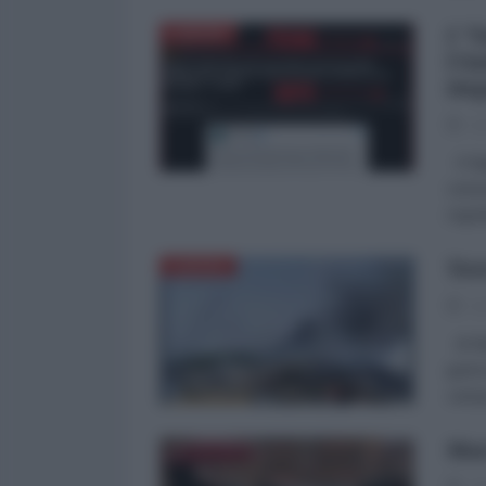
I "
EUROPA
l'A
imp
22
Il Si
censu
regol
Ter
EUROPA
22
di Ma
guerr
campo
Mar