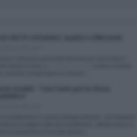
voto del 25 settembre: analisi e riflessioni
 Settembre 2022 10:00
iamo e rilanciamo questa bella riflessione post voto di Marco
elli, direttore di Marx 21. ----------------------- di Marco Pondrelli
o contributo vorrebbe aprire un confronto...
erio Gentili - "Con Conte per la Terza
ubblica"
 Settembre 2022 20:00
l'AntiDiplomatico in questa campagna elettorale - da noi giudicata
nalmente la peggiore della storia repubblicana - abbiamo deciso di
icare le dichiarazioni di voto delle persone...