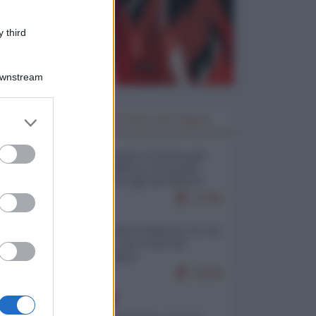
 third
Downstream
er and store
I PIÙ LETTI DELLA SETTIMANA
ega
to grant or
ed purposes
Restare umani: la forma più
alta di ribellione al mondo
distopico di oggi (di Alberto
Bradanini)
21785
Ceuta: perché il Marocco fa con
noi quello che vuole (di
Alberto Negri)
e,
12606
EUROPA