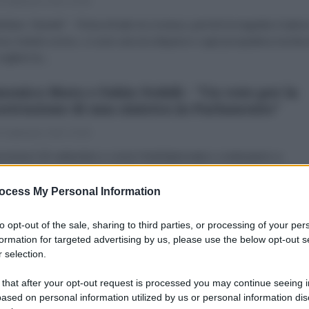
 Settembre 2022 15:00
efano Tenenti* Prima di tutto la cronaca, perchè la tragedia è tuttor
rso mentre scrivo, ci sono ancora dispersi e ogni prospettiva rischia 
gliere la...
enico Moro e Fabio Nobili - "Un voto per la
ostruzione di una sinistra in Parlamento"
 Settembre 2022 15:00
vicina il 25 settembre e come l'AntiDiplomatico continuiamo a
icare le dichiarazioni di voto di coloro che nel corso degli anni hanno
 un ruolo importante nella crescita del nostro...
ocess My Personal Information
la nuova incredibile censura di Open contro
to opt-out of the sale, sharing to third parties, or processing of your per
ntiDiplomatico
formation for targeted advertising by us, please use the below opt-out s
 selection.
 Settembre 2022 18:43
 that after your opt-out request is processed you may continue seeing i
IRA E COMBATTI LE CENSURE CONTRO L'ANTIDIPLOMATICO
ased on personal information utilized by us or personal information dis
ICI SUL NOSTRO CANALE TELEGRAMdi Alessandro Bianchi In