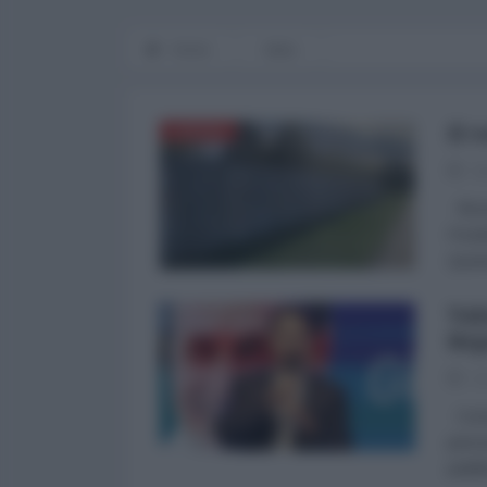
Home
Italia
Il 
EUROPA
28
Ricev
Pondr
Quest
Val
Rep
24
Come 
perso
pubbl