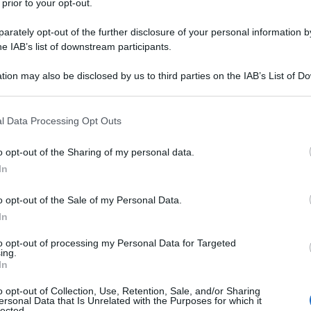
Financial Times
, che evidenzia come scorte inferiori
 prior to your opt-out.
mente rigido stiano accelerando i prelievi dagli
rately opt-out of the further disclosure of your personal information by
he IAB’s list of downstream participants.
celte energetiche adottate dopo l’escalation del
tion may also be disclosed by us to third parties on the IAB’s List of 
 that may further disclose it to other third parties.
rtato Bruxelles a ridurre drasticamente le
ssi. L’abbandono del gas russo a basso costo ha
 that this website/app uses one or more Google services and may gath
l Data Processing Opt Outs
including but not limited to your visit or usage behaviour. You may click 
più dalle forniture statunitensi, in particolare di
 to Google and its third-party tags to use your data for below specifi
o opt-out of the Sharing of my personal data.
 destinata ad aumentare: una nuova normativa
ogle consent section.
In
pone agli Stati membri di interrompere
energia russa entro la fine del 2027, ampliando i
o opt-out of the Sale of my Personal Data.
 approvvigionamenti.
In
to opt-out of processing my Personal Data for Targeted
hanno registrato il maggiore rialzo mensile degli
ing.
In
andese TTF ha raggiunto quota 42,60 euro per
 dieci mesi. Le tempeste invernali negli Stati Uniti
o opt-out of Collection, Use, Retention, Sale, and/or Sharing
ersonal Data that Is Unrelated with the Purposes for which it
 interno statunitense, riflettendosi sui prezzi
lected.