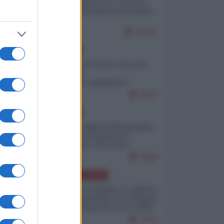
Quali sarebbero le “vittorie
ucraine” decantate dai media
italici?
10251
EUROPA
Invasione di Ceuta: cosa sta
accadendo
nell'enclave spagnola?
9222
EUROPA
Quando il figlio di Netanyahu
incitava "l'occupazione
musulmana" di Ceuta e
Melilla
8489
AMERICA LATINA
Dalla Convertibilità al "grillete
fiscal": l'Argentina si consegna
ai mercati (ancora una volta)
7810