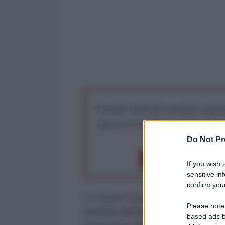
I nostri articoli saranno gratu
preserva la libera infor
Do Not Pr
Dona 1€
Don
If you wish 
sensitive in
confirm your
Le riserve di gas dell’Unione Eur
Please note
periodo dell’anno dai tempi della 
based ads b