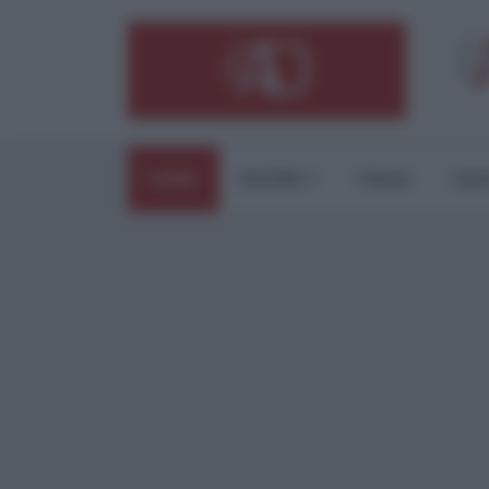
HOME
ESTERI
ITALIA
CUL