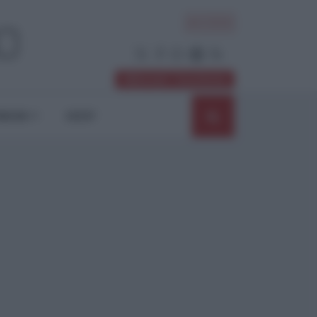
ACCEDI
Abbonati / Sostienici
NIONI
SHOP