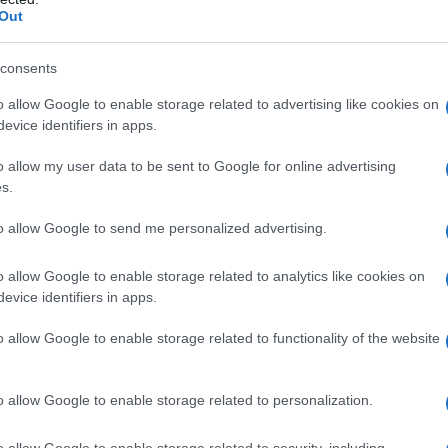
Out
nta la dipendenza dalle spedizioni di GNL.
consents
e, le riserve sono scese al 43% della capacità, con
ispetto allo scorso anno.
o allow Google to enable storage related to advertising like cookies on
evice identifiers in apps.
o allow my user data to be sent to Google for online advertising
 PARTE DE "Il MONDO IN 10 NOTIZIE" - LA
s.
NO ALLE 7.00 DEL MATTINO ARRIVA NELLE
to allow Google to send me personalized advertising.
.
o allow Google to enable storage related to analytics like cookies on
L'ANTIDIPLOMATICO E SOSTENERE LA
evice identifiers in apps.
o allow Google to enable storage related to functionality of the website
o allow Google to enable storage related to personalization.
o allow Google to enable storage related to security, including