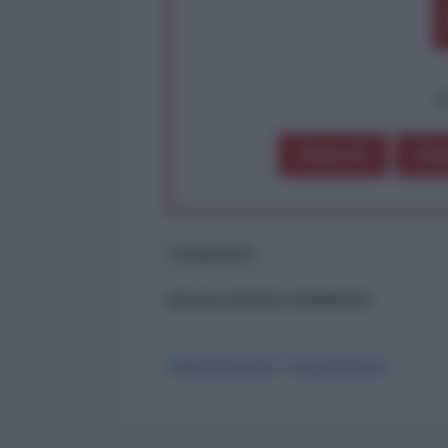
op
Dona 1€
Don
Commenti
ancora nessun commento
Abbonati per commentare