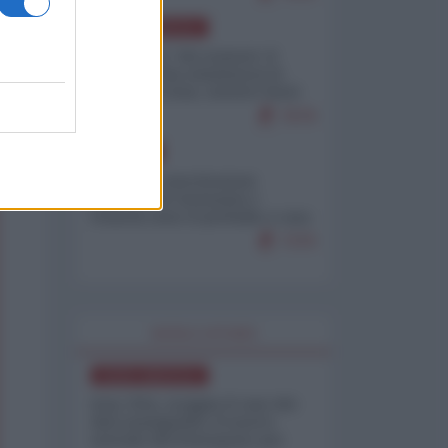
NORD-AMERICA
Il "mistero" dei numeri: il
governo Usa minimizza le
vittime in Iran, mentre fonti
interne...
7679
EUROPA
Mosca: le esercitazioni
nucleari di Germania e
Francia sono il preludio a una
guerra contro la Russia
7370
WORLD AFFAIRS
NORD-AMERICA
Iran-USA, scoppia il caso dei
dati manipolati: il nuovo
metodo del Pentagono per