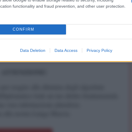
cation functionality and fraud prevention, and other user protection.
IDIPLOMATICO
stata registrata in data 08/09/2015 presso il Tribunale civile di
CONFIRM
gistro di stampa. Per ogni informazione, richiesta, consiglio e
ico.it
Data Deletion
Data Access
Privacy Policy
ATTENZIONE!
r reagire alla dittatura degli algoritmi.
iDiplomatico lede un tuo diritto fondamentale.
a vera informazione pluralista.
a alla nostra Lunga Marcia.