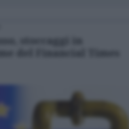
0
sso, stoccaggi in
rme del Financial Times