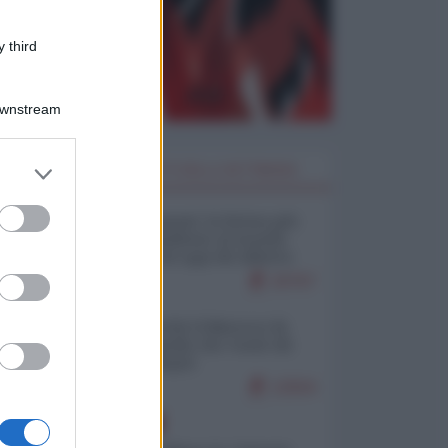
 third
Downstream
er and store
I PIÙ LETTI DELLA SETTIMANA
to grant or
ed purposes
Restare umani: la forma più
alta di ribellione al mondo
distopico di oggi (di Alberto
Bradanini)
20767
Ceuta: perché il Marocco fa
con noi quello che vuole (di
Alberto Negri)
12504
EUROPA