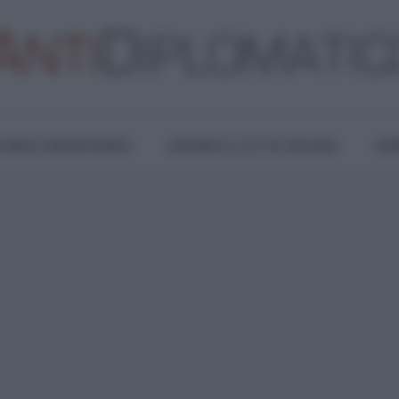
TURA E RESISTENZA
LAVORO E LOTTE SOCIALI
OPI