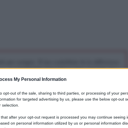
iti per sempre. Il tuo contributo fa la differenza:
mazione. L'ANTIDIPLOMATICO SEI ANCHE TU!
ocess My Personal Information
a 5€
Dona 15€
Scegli importo
to opt-out of the sale, sharing to third parties, or processing of your per
formation for targeted advertising by us, please use the below opt-out s
 selection.
opea sono scese al livello più basso per questo
 that after your opt-out request is processed you may continue seeing i
crisi energetica del 2022. A segnalarlo è il quotidiano
ased on personal information utilized by us or personal information dis