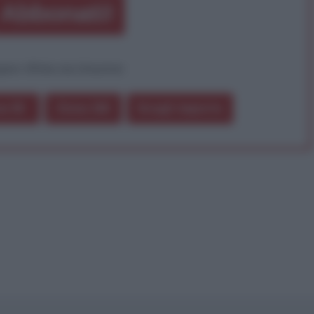
Abbonati!
pure effettua una donazione
a 5€
Dona 15€
Scegli importo