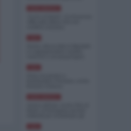
minimizzare le perdite
NORD-AMERICA
"Scorte al limite": il retroscena
CNN sulla difesa USA nel
conflitto iraniano
ASIA
Yemen, blocco Bab el-Mandab:
Le superpetroliere saudite
costrette a circumnavigare
l'Africa
ASIA
l'Iran era pronto a
bombardare l'Ucraina, cos'ha
fermato l'attacco
NORD-AMERICA
Guerra all'Iran, scorte USA al
limite: il Pentagono investe
miliardi per ricostituire gli
arsenali
ASIA