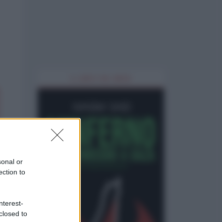
IL LIBRO DEL MESE
sonal or
ection to
nterest-
closed to