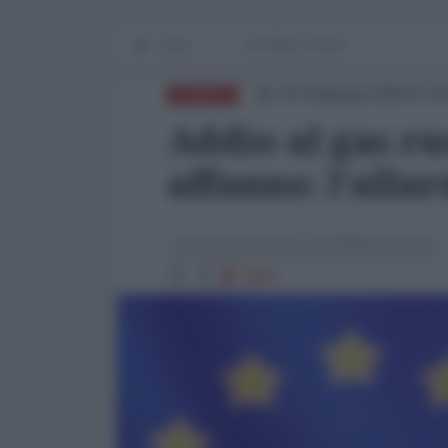
Home
IN PRIMO PIANO
03 Febbraio 2026 07:0
EUROPA
Addio al gas ru
affanno: l’alla
La Redazione de l'AntiDiplomatico
2854