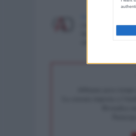
authenti
LA REDAZIONE DE L'ANT
L'AntiDiplomatico è una te
Roma al n° 162/2015 del re
critica: info@lantidiplomat
Abbiamo poco tempo pe
La censura imposta a l'Ant
Rivendica un
Partecip