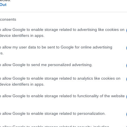
o la Russia a chiedere "una spiegazione ufficiale" al
Out
e una potenziale fornitura di armi nucleari
consents
opei "potrebbe scatenare la terza guerra mondiale
o allow Google to enable storage related to advertising like cookies on
evice identifiers in apps.
zione sugli aspetti legali della vicenda: "Il
o allow my user data to be sent to Google for online advertising
re e la partecipazione alla creazione di armi nucleari
s.
ta del Trattato di non proliferazione delle armi
to allow Google to send me personalized advertising.
do che Regno Unito, Francia e Stati Uniti sono
o allow Google to enable storage related to analytics like cookies on
evice identifiers in apps.
nicato dall'SVR, le élite britanniche e francesi
o allow Google to enable storage related to functionality of the website
e di armare l'Ucraina con una bomba atomica o,
ca, nella consapevolezza che Kiev non sarebbe in
o allow Google to enable storage related to personalization.
 sul campo. L'agenzia ha precisato che la Germania
 quella che definisce una "pericolosa avventura". Il
o allow Google to enable storage related to security, including