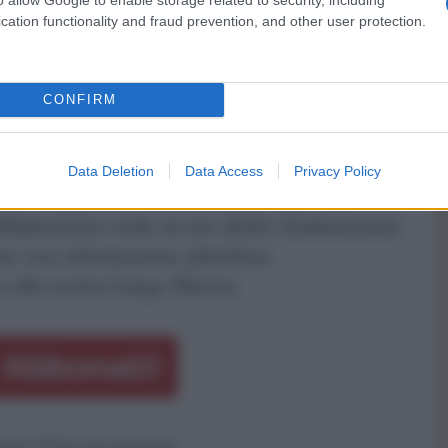
 e Parigi sarebbero consapevoli che tali intenzioni
cation functionality and fraud prevention, and other user protection.
ione del diritto internazionale" e "comportano il
 globale di non proliferazione nucleare.
CONFIRM
ATTENZIONE!
Data Deletion
Data Access
Privacy Policy
r reagire alla dittatura degli algoritmi.
iDiplomatico lede un tuo diritto fondamentale.
a vera informazione pluralista.
a alla nostra Lunga Marcia.
Abbonati!
pure effettua una donazione