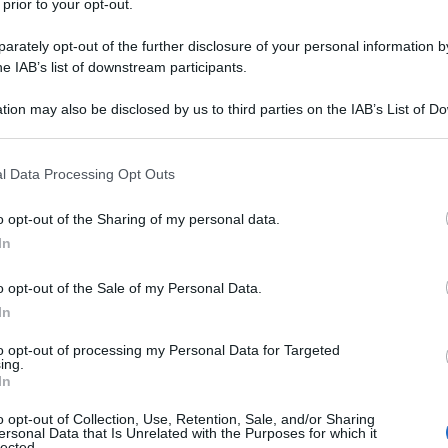
 prior to your opt-out.
 dovesse ottenerle. Le sue dichiarazioni arrivano in
rately opt-out of the further disclosure of your personal information by
vizi segreti russi riguardo a presunte intenzioni di
he IAB’s list of downstream participants.
 Kiev ordigni atomici o, in alternativa, una "bomba
tion may also be disclosed by us to third parties on the IAB’s List of 
 that may further disclose it to other third parties.
ì all'agenzia di stampa russa
TASS,
Azarov ha
 that this website/app uses one or more Google services and may gath
l Data Processing Opt Outs
including but not limited to your visit or usage behaviour. You may click 
del Servizio di intelligence estero della
 to Google and its third-party tags to use your data for below specifi
o cui Londra e Parigi starebbero valutando la
o opt-out of the Sharing of my personal data.
ogle consent section.
In
 dispositivi nucleari.
o opt-out of the Sale of my Personal Data.
lla banda dovesse entrare in possesso di armi
In
atamente", ha affermato Azarov, riferendosi alle
to opt-out of processing my Personal Data for Targeted
izzino tutto ciò che capita loro a tiro, senza
ing.
In
costringe la Russia a impiegare armi sempre più
o di contrappeso".
o opt-out of Collection, Use, Retention, Sale, and/or Sharing
ersonal Data that Is Unrelated with the Purposes for which it
lected.