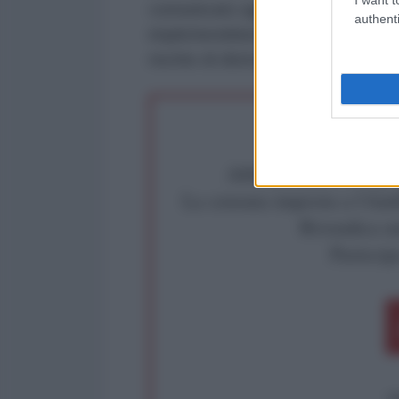
comunicato aggiunge che a Londra
authenti
implicherebbero "una grave violaz
rischio di distruggere" il sistema
Abbiamo poco tempo pe
La censura imposta a l'Ant
Rivendica un
Partecip
op