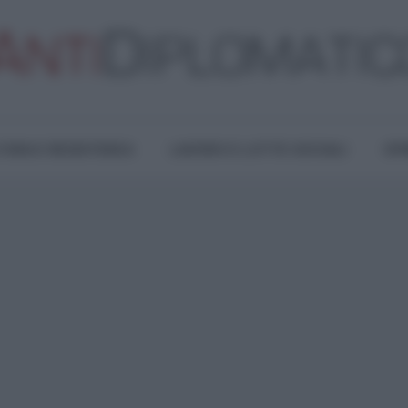
TURA E RESISTENZA
LAVORO E LOTTE SOCIALI
OPI