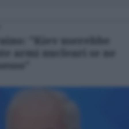
0
aino: "Kiev userebbe
e armi nucleari se ne
sesso"