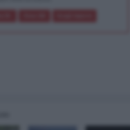
a 5€
Dona 15€
Scegli importo
AIRS