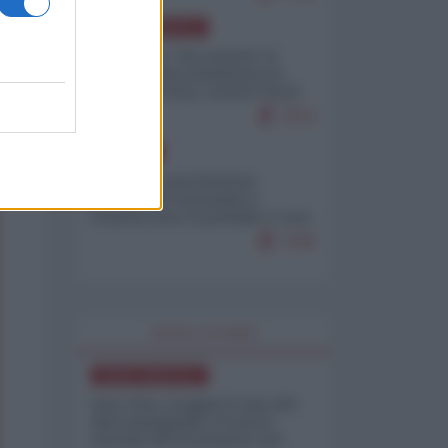
NORD-AMERICA
Il "mistero" dei numeri: il
governo Usa minimizza le
vittime in Iran, mentre fonti
interne...
7673
EUROPA
Mosca: le esercitazioni
nucleari di Germania e
Francia sono il preludio a una
guerra contro la Russia
7335
WORLD AFFAIRS
NORD-AMERICA
Iran-USA, scoppia il caso dei
dati manipolati: il nuovo
metodo del Pentagono per