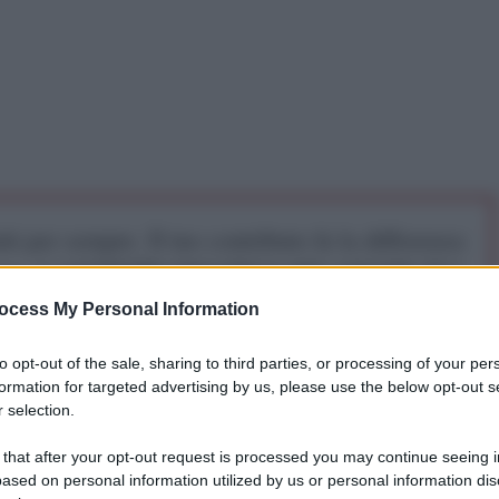
iti per sempre. Il tuo contributo fa la differenza:
mazione. L'ANTIDIPLOMATICO SEI ANCHE TU!
ocess My Personal Information
a 5€
Dona 15€
Scegli importo
to opt-out of the sale, sharing to third parties, or processing of your per
formation for targeted advertising by us, please use the below opt-out s
 selection.
 that after your opt-out request is processed you may continue seeing i
ased on personal information utilized by us or personal information dis
la Azarov, ha dichiarato che l'Ucraina non esiterebbe