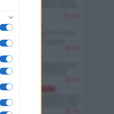
Quali sarebbero le “vittorie
ucraine” decantate dai media
italici?
10069
EUROPA
Invasione di Ceuta: cosa sta
accadendo
nell'enclave spagnola?
9208
EUROPA
Quando il figlio di Netanyahu
incitava "l'occupazione
musulmana" di Ceuta e
Melilla
8446
AMERICA LATINA
Dalla Convertibilità al "grillete
fiscal": l'Argentina si consegna
ai mercati (ancora una volta)
7766