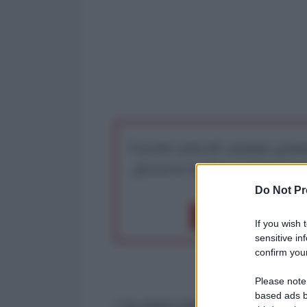
I nostri articoli saranno gratu
preserva la libera infor
Do Not Pr
Dona 1€
Don
If you wish 
sensitive in
confirm your
Please note
based ads b
L'ex primo ministro ucraino, Myko