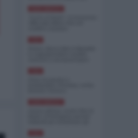
minimizzare le perdite
NORD-AMERICA
"Scorte al limite": il retroscena
CNN sulla difesa USA nel
conflitto iraniano
ASIA
Yemen, blocco Bab el-Mandab:
Le superpetroliere saudite
costrette a circumnavigare
l'Africa
ASIA
l'Iran era pronto a
bombardare l'Ucraina, cos'ha
fermato l'attacco
NORD-AMERICA
Guerra all'Iran, scorte USA al
limite: il Pentagono investe
miliardi per ricostituire gli
arsenali
ASIA