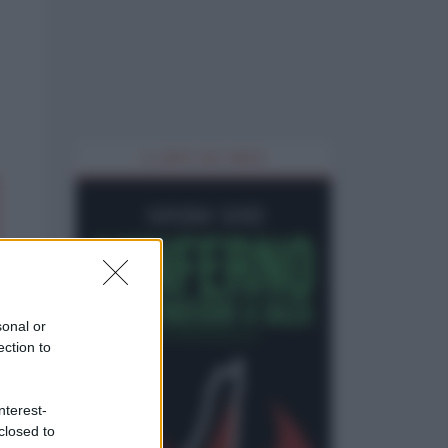
IL LIBRO DEL MESE
sonal or
ection to
nterest-
closed to