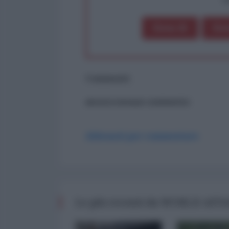
Dona 1€
Don
Commenti
ancora nessun commento
Abbonati per commentare
Le più recenti da WORLD AFF