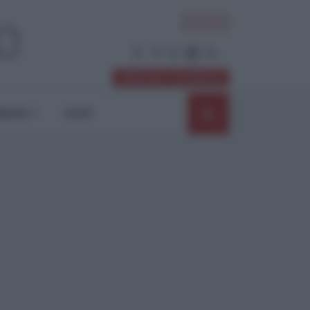
ACCEDI
Abbonati / Sostienici
NIONI
SHOP