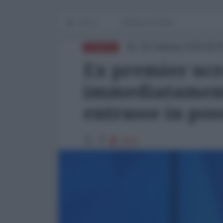
Home
WORLD AFFAIRS
25 Febbraio 2026 08:0
EUROPA
Ex premier ucr
immediatament
entrasse in pos
2423