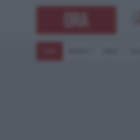
HOME
ESTERI
ITALIA
CUL