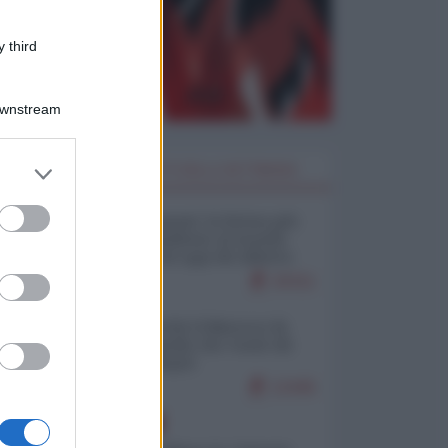
 third
Downstream
er and store
I PIÙ LETTI DELLA SETTIMANA
to grant or
ed purposes
Restare umani: la forma più
alta di ribellione al mondo
distopico di oggi (di Alberto
Bradanini)
20311
Ceuta: perché il Marocco fa
con noi quello che vuole (di
Alberto Negri)
12445
EUROPA