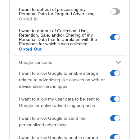
use your data for below specified purposes in below Google
I want to opt-out of processing my
consent section.
Personal Data for Targeted Advertising.
Opted In
"Mentre noi giochiamo con i chatbot, la
Cina si è presa il futuro dell'IA" (VIDEO)
I want to opt-out of Collection, Use,
Retention, Sale, and/or Sharing of my
24 Giugno 2026 08:00
Personal Data that Is Unrelated with the
Purposes for which it was collected.
Opted Out
Google consents
#
RETHINK.POWER
I want to allow Google to enable storage
related to advertising like cookies on web or
di Alessandro Bartoloni
device identifiers in apps.
I want to allow my user data to be sent to
Google for online advertising purposes.
I want to allow Google to send me
Come finirebbe una guerra tra UE e
Russia? Tre scenari per il 2030 (e le
personalized advertising.
alternative alla linea dura)
I want to allow Google to enable storage