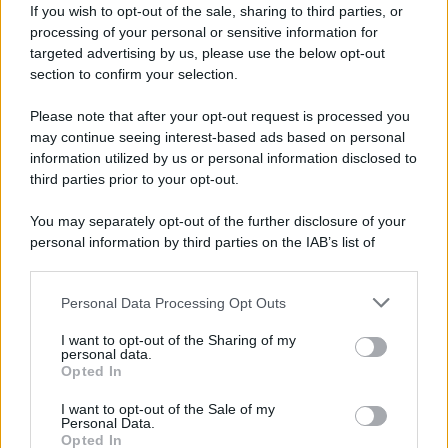
If you wish to opt-out of the sale, sharing to third parties, or
processing of your personal or sensitive information for
targeted advertising by us, please use the below opt-out
section to confirm your selection.
Please note that after your opt-out request is processed you
may continue seeing interest-based ads based on personal
information utilized by us or personal information disclosed to
third parties prior to your opt-out.
You may separately opt-out of the further disclosure of your
personal information by third parties on the IAB’s list of
downstream participants.
Personal Data Processing Opt Outs
This information may also be disclosed by us to third parties
#
GEOGRAFIE
DEL
POTERE
on the IAB’s List of Downstream Participants that may further
I want to opt-out of the Sharing of my
disclose it to other third parties.
personal data.
Opted In
Please note that this website/app uses one or more Google
di Fabio Massimo Paernti
services and may gather and store information including but
I want to opt-out of the Sale of my
Personal Data.
not limited to your visit or usage behaviour. You may click to
Opted In
grant or deny consent to Google and its third-party tags to