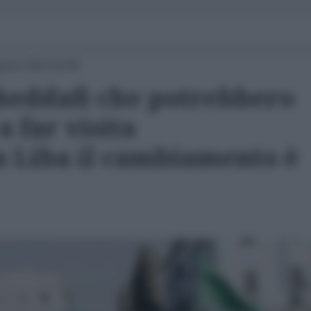
osto 2016 16:00
Gheddafi che potrebbero
a far visita
in Liba il cambiamento è