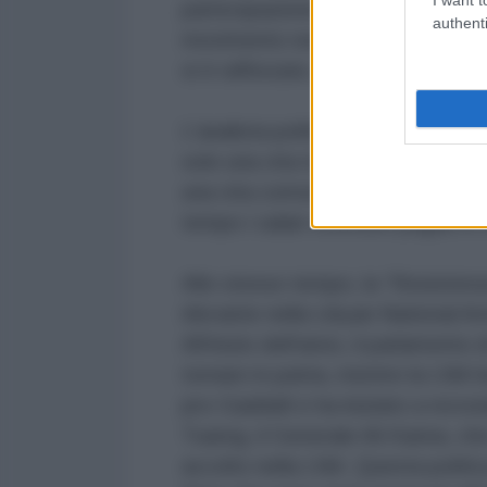
partecipazione del movimento soci
authenti
movimento non è mai stato sconfit
si è rafforzato, anzi.
L'analista politico Mohammed Elja
solo una vita tranquilla. A loro no
una vita comoda. Ecco perché Ghe
tempo i salari venivano pagati in 
Allo stesso tempo, la “Resistenz
rilevante nella Libyan National A
All'inizio dell'anno, il parlamento
tornare in patria, mentre la LNA h
pro-Gaddafi e ha iniziato a recrut
Tuareg, il Generale Ali Kanna, ch
accolto nella LNA. Questa politica 