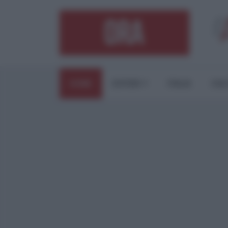
HOME
ESTERI
ITALIA
CUL