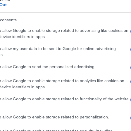
sta.
Out
 stato condannato a morte alla fine di luglio 2015 da
consents
 dichiarato colpevole del presunto incitamento
o allow Google to enable storage related to advertising like cookies on
 ??17 febbraio 2011, quando il paese stava vivendo
evice identifiers in apps.
pi sostenuti dagli Usa e dagli alleati della Nato per
o allow my user data to be sent to Google for online advertising
s.
to allow Google to send me personalized advertising.
, il processo "non è mai stato riconosciuto dal
ferito a Tobruk. "Ma i media occidentali hanno riferito
o allow Google to enable storage related to analytics like cookies on
ta per il figlio maggiore di Gheddafi", per assopire
evice identifiers in apps.
l ripristino dell'indipendenza, la pace e la prosperità
o allow Google to enable storage related to functionality of the website
 delle tante.
 Gheddafi, prosegue Glazebrook, è "il riconoscimento
o allow Google to enable storage related to personalization.
 Libia, che non c'è futuro per il paese senza la
o allow Google to enable storage related to security, including