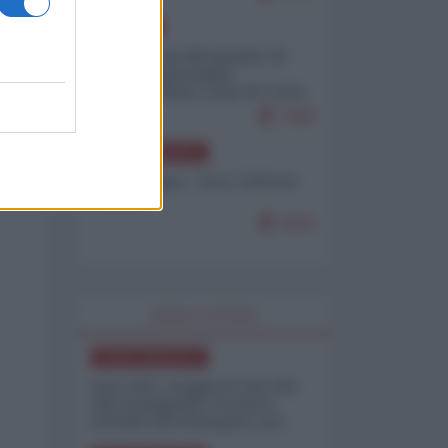
EUROPA
Petro accusa Netanyahu di
essere responsabile
"dell'invasione civile di Ceuta
da parte dei marocchini"
7099
NORD-AMERICA
Chris Hedges - Don Corleone
Trump
6916
WORLD AFFAIRS
NORD-AMERICA
Iran-USA, scoppia il caso dei
dati manipolati: il nuovo
metodo del Pentagono per
minimizzare le perdite