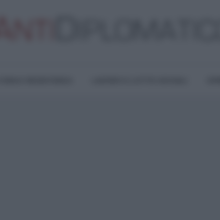
TURA E RESISTENZA
LAVORO E LOTTE SOCIALI
OPI