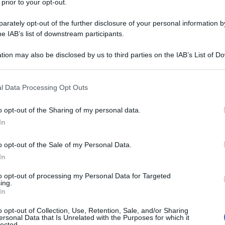
 prior to your opt-out.
anniversario, i cinque anni dalla barbara uccisione
ammar Gheddafi. La sadica risata di Hillary Clinton
rately opt-out of the further disclosure of your personal information by
me per brutalità e arroganza.
he IAB’s list of downstream participants.
tion may also be disclosed by us to third parties on the IAB’s List of 
 iniziata nel marzo del 2011 ha determinato la fine
 that may further disclose it to other third parties.
ovrano. Il paese è oggi preda di terroristi e ribelli
 that this website/app uses one or more Google services and may gath
sta immane tragedia, l'Italia, supina assecondatrice
l Data Processing Opt Outs
including but not limited to your visit or usage behaviour. You may click 
 responsabilità.
 to Google and its third-party tags to use your data for below specifi
o opt-out of the Sharing of my personal data.
ogle consent section.
In
ata del tutto cancellata nel paese. Organi di stampa
 il figlio maggiore di Muammar Gheddafi, Saif al-
o opt-out of the Sale of my Personal Data.
In
 sentenza di condanna a morte ma è stato rilasciato
a. Nel suo articolo recente, lo scrittore
Dan
to opt-out of processing my Personal Data for Targeted
ing.
zia come la possibile rinascita della “Resistenza
In
ell'ex rais. “Questa liberazione dimostra come tutte
o opt-out of Collection, Use, Retention, Sale, and/or Sharing
a Libia da parte della NATO abbiano prodotto solo una
ersonal Data that Is Unrelated with the Purposes for which it
lected.