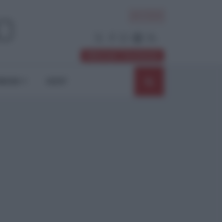
ACCEDI
Abbonati / Sostienici
NIONI
SHOP