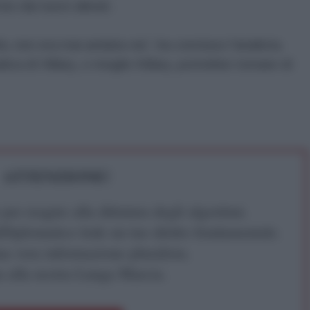
sis dai nuovi alleati.
tà, non era mai andata via”, ha concluso l'analista.
ica di Hillary, o meglio Killary, potrebbe tornare di
ATTENZIONE!
r reagire alla dittatura degli algoritmi.
iDiplomatico lede un tuo diritto fondamentale.
a vera informazione pluralista.
a alla nostra Lunga Marcia.