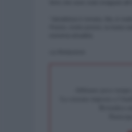
Sirte che sono stati strappati all'I
“Jamahiriya è tornata. Ma, in real
Presto, molto presto, la risata sad
estrema attualità.
La Redazione
Abbiamo poco tempo pe
La censura imposta a l'Ant
Rivendica un
Partecip