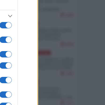
Invasione di Ceuta: cosa sta
accadendo
nell'enclave spagnola?
9269
EUROPA
Quando il figlio di Netanyahu
incitava "l'occupazione
musulmana" di Ceuta e
Melilla
8596
AMERICA LATINA
Dalla Convertibilità al "grillete
fiscal": l'Argentina si consegna
ai mercati (ancora una volta)
7881
EUROPA
Mosca: le esercitazioni
nucleari di Germania e
Francia sono il preludio a una
guerra contro la Russia
7471