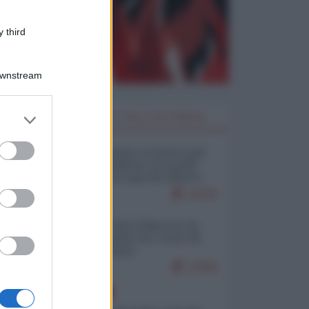
 third
Downstream
er and store
I PIÙ LETTI DELLA SETTIMANA
to grant or
ed purposes
Restare umani: la forma più
alta di ribellione al mondo
distopico di oggi (di Alberto
Bradanini)
21625
Ceuta: perché il Marocco fa
con noi quello che vuole (di
Alberto Negri)
12586
EUROPA