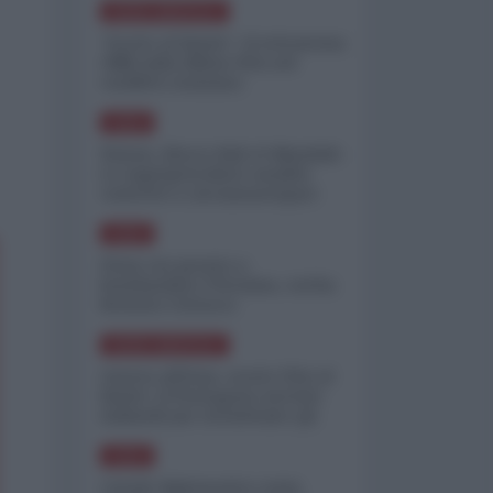
NORD-AMERICA
"Scorte al limite": il retroscena
CNN sulla difesa USA nel
conflitto iraniano
ASIA
Yemen, blocco Bab el-Mandab:
Le superpetroliere saudite
costrette a circumnavigare
l'Africa
ASIA
l'Iran era pronto a
bombardare l'Ucraina, cos'ha
fermato l'attacco
NORD-AMERICA
Guerra all'Iran, scorte USA al
limite: il Pentagono investe
miliardi per ricostituire gli
arsenali
ASIA
Canale diplomatico resta