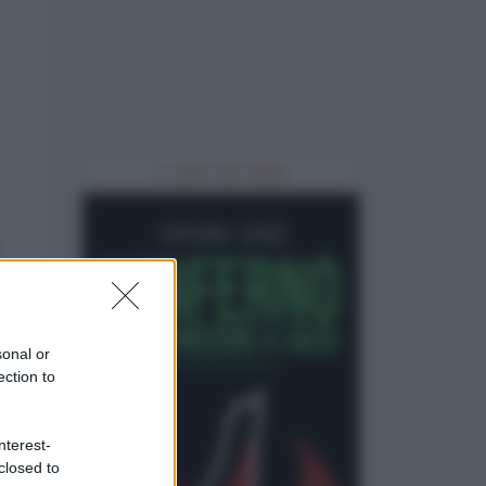
IL LIBRO DEL MESE
sonal or
ection to
nterest-
closed to