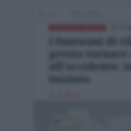
Home
WORLD AFFAIRS
01 Ag
MEDITERRANEO ORIENTALE
I fantasmi di 
presto tornare 
all'occidente: 
iniziato
8374