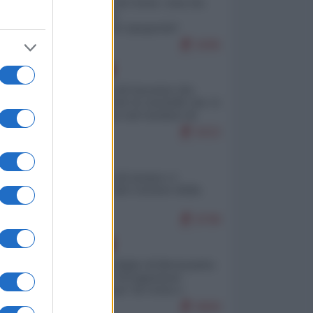
Invasione di Ceuta: cosa sta
accadendo
nell'enclave spagnola?
9295
EUROPA
La mappa di Eurostat che
smonta tutte le storielle che vi
raccontano sul turismo di
massa
9222
ITALIA
Il turismo di massa e i
"risvegli" del Corriere della
sera
8798
EUROPA
Quando il figlio di Netanyahu
incitava "l'occupazione
musulmana" di Ceuta e
Melilla
8669