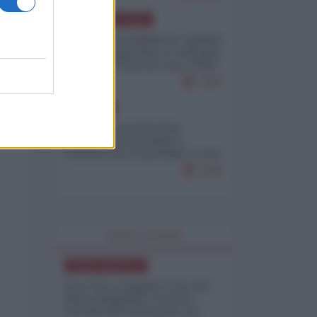
AMERICA LATINA
Dalla Convertibilità al "grillete
fiscal": l'Argentina si consegna
ai mercati (ancora una volta)
7937
EUROPA
Mosca: le esercitazioni
nucleari di Germania e
Francia sono il preludio a una
guerra contro la Russia
7516
WORLD AFFAIRS
NORD-AMERICA
Iran-USA, scoppia il caso dei
dati manipolati: il nuovo
metodo del Pentagono per