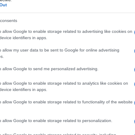
Out
 parte dell’Occidente cominciano ad agire secondo
ccidente vanno su tutte le furie e condannano queste
consents
to internazionale”, quando proprio loro hanno distrutto
po!
o allow Google to enable storage related to advertising like cookies on
evice identifiers in apps.
 che volava ieri da Atene a Vilnius (Lituania) si
o allow my user data to be sent to Google for online advertising
atore del canale d’opposizione bielorussa “Nexta”
s.
stretto a fare un atterraggio di emergenza a Minsk a
to allow Google to send me personalized advertising.
 bomba a bordo. Notizia data dal servizio bielorusso
eo quando il velivolo era ormai vicino alla frontiera
o allow Google to enable storage related to analytics like cookies on
evice identifiers in apps.
o allow Google to enable storage related to functionality of the website
volo e di tutti i bagagli, la comunicazione si è
nvestigativo bielorusso ha aperto un fascicolo
o allow Google to enable storage related to personalization.
nno ripreso il volo per Vilnius, tutti, meno uno:
o allow Google to enable storage related to security, including