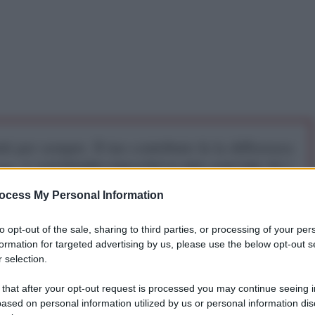
iti per sempre. Il tuo contributo fa la differenza:
mazione. L'ANTIDIPLOMATICO SEI ANCHE TU!
ocess My Personal Information
a 5€
Dona 15€
Scegli importo
to opt-out of the sale, sharing to third parties, or processing of your per
formation for targeted advertising by us, please use the below opt-out s
 selection.
il mondo fondato sul diritto internazionale e c’è il
 that after your opt-out request is processed you may continue seeing i
orate a Washington, Londra e Bruxelles. Queste
ased on personal information utilized by us or personal information dis
re e perquisire l’aereo del presidente di uno Stato