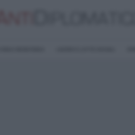
TURA E RESISTENZA
LAVORO E LOTTE SOCIALI
OPI