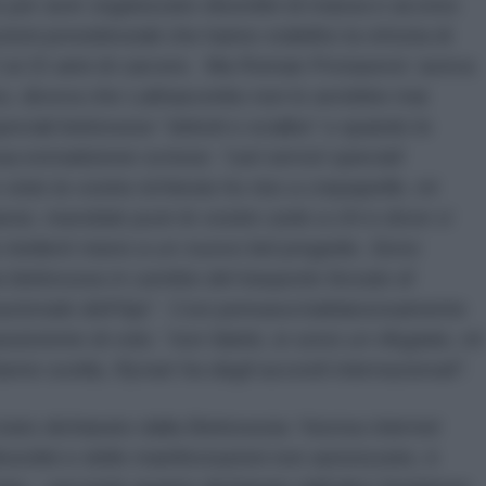
e per aver organizzato disordini di massa e acceso
zioni presidenziali che hanno stabilito la vittoria di
 ai 15 anni di carcere. Ma Roman Protasevic’ aveva
so, diceva che Lukhascenko non lo avrebbe mai
peciali bielorusse “deboli e scialbe” e quando le
sua estradizione scrisse:
“cari servizi speciali
isto la vostra richiesta ho riso a crepapelle, mi
aese, mandate pure le vostre carte a chi e dove vi
a metterò mano a un nuovo bel progetto. Sono
 bielorussa in cambio del trasporto forzato di
zionale dell’Aja”.
Così pensava baldanzosamente
assistente di volo:
“non fatelo, io sono un rifugiato, mi
mo scelta, Rynair ha degli accordi internazionali”.
tato dichiarato dalla Bielorussia
“risorsa internet
isordini e delle manifestazioni non autorizzate, è