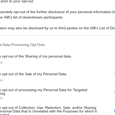
 prior to your opt-out.
gli altri paesi, per esempio Libia, Siria, ecc.,
rately opt-out of the further disclosure of your personal information by
rmettono di riconoscere l’indipendenza del Kosovo
he IAB’s list of downstream participants.
i come l’Abkhasia, l’Ossezia del Sud o il referendum
ere gli occhi sui neo nazisti in Ucraina. Queste
tion may also be disclosed by us to third parties on the IAB’s List of 
 that may further disclose it to other third parties.
i statunitensi di arrestare cittadini russi in tutti gli
pirli per portarli in America e sbatterli in prigione
 that this website/app uses one or more Google services and may gath
l Data Processing Opt Outs
including but not limited to your visit or usage behaviour. You may click 
prove: a marzo del 2008 a Bagkok il commerciante
 to Google and its third-party tags to use your data for below specifi
USA e condannato a 20 anni di carcere per presunto
o opt-out of the Sharing of my personal data.
ogle consent section.
In
ra in prigione; nel 2008 i servizi segreti americani
i un deputato russo Roman Seleznjov, portato di forza
o opt-out of the Sale of my Personal Data.
o per presunti reati cibernetici, tuttora languisce in
In
 Konstantin Yaroscenko, rapito in Liberia dagli
to opt-out of processing my Personal Data for Targeted
 di stupefacenti, condannato a 20 anni di carcere,
ing.
In
 Russia ha sempre protestato contro l’estensione
mericana a tutto il mondo, ma senza successo.
o opt-out of Collection, Use, Retention, Sale, and/or Sharing
ersonal Data that Is Unrelated with the Purposes for which it
lected.