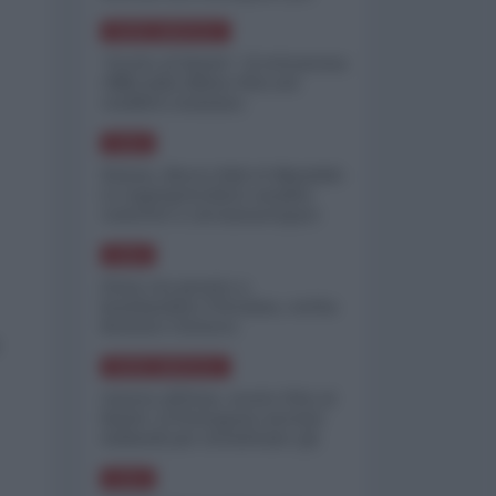
minimizzare le perdite
NORD-AMERICA
"Scorte al limite": il retroscena
CNN sulla difesa USA nel
conflitto iraniano
ASIA
Yemen, blocco Bab el-Mandab:
Le superpetroliere saudite
costrette a circumnavigare
l'Africa
ASIA
l'Iran era pronto a
bombardare l'Ucraina, cos'ha
fermato l'attacco
NORD-AMERICA
Guerra all'Iran, scorte USA al
limite: il Pentagono investe
miliardi per ricostituire gli
arsenali
ASIA