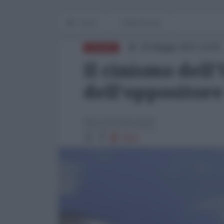
Home
Dalla Russia
25 Maggio 2021 10:00
EUROPA
Il cinismo dell'
dell’oppositore
Marinella Mondaini
2913