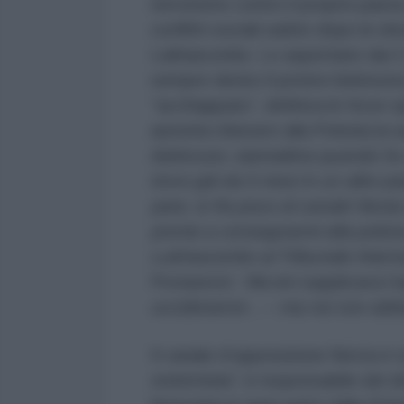
terrorismo contro il proprio paes
conflitti sociali subito dopo le ele
Lukhascenko. Lo aspettano dai 2
sempre deriso il potere bielorus
“acchiappato”, definiva le forze s
autorità chiesero alla Polonia la 
bielorussi, stamattina quando ho v
trovo già da 5 mesi in un altro p
pare, io fra poco al canale Next
pronto a consegnarmi alla polizia
Lukhascenko al Tribunale Interna
Protasevic’. Ma ieri supplicava l’
uccideranno .. – ma noi non abbia
Il canale d’opposizione Nexta è s
estremista”
, è responsabile dei d