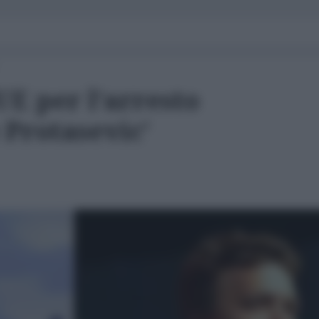
UE per l’arresto
 Protasevic’