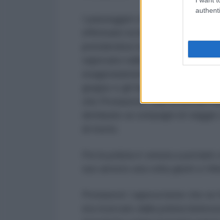
authenti
I passeggeri che sedevano vicini a
effettuato la brusca manovra per 
prendendosi la testa fra le mani
sapevano nulla di chi fosse e han
esageratamente emotiva. Una volta 
gruppo e gli hanno controllato mi
che Protasevic’, che si era nel 
dichiarato ai compagni di viaggi
di morte.
Poi la polizia è venuta a portarlo
suo arresto una volta giunti a Vil
Protasevic’ sapeva bene che se f
era ricercato dalla polizia bielor