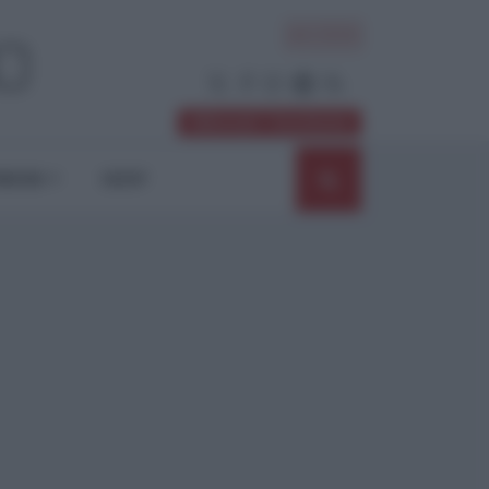
ACCEDI
Abbonati / Sostienici
NIONI
SHOP