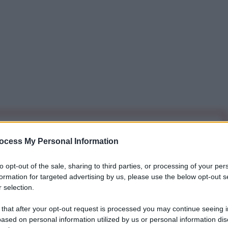
iti per sempre. Il tuo contributo fa la differenza:
ocess My Personal Information
mazione. L'ANTIDIPLOMATICO SEI ANCHE TU!
to opt-out of the sale, sharing to third parties, or processing of your per
formation for targeted advertising by us, please use the below opt-out s
a 5€
Dona 15€
Scegli importo
 selection.
 that after your opt-out request is processed you may continue seeing i
ased on personal information utilized by us or personal information dis
ne Europea per gli Affari Esteri e la Politica di