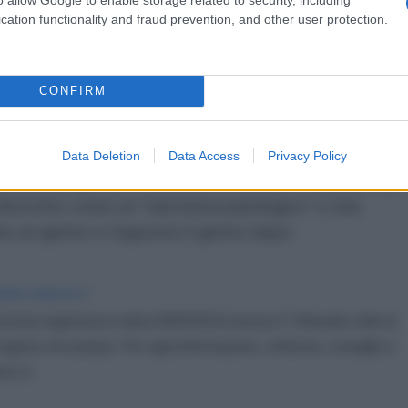
proprio ciò che l'Iran sta cercando con la sua risposta
cation functionality and fraud prevention, and other user protection.
e bombardare e poi vedere cosa succedeva",
CONFIRM
mo ministro israeliano Benjamin Netanyahu in un
zare ulteriormente la regione.
Data Deletion
Data Access
Privacy Policy
urità mentale di un bambino di 10 anni", ha detto del
descritto come un "narcisista patologico" e una
e un giorno e l'opposto il giorno dopo.
IDIPLOMATICO
stata registrata in data 08/09/2015 presso il Tribunale civile di
gistro di stampa. Per ogni informazione, richiesta, consiglio e
ico.it