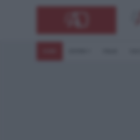
HOME
ESTERI
ITALIA
CUL