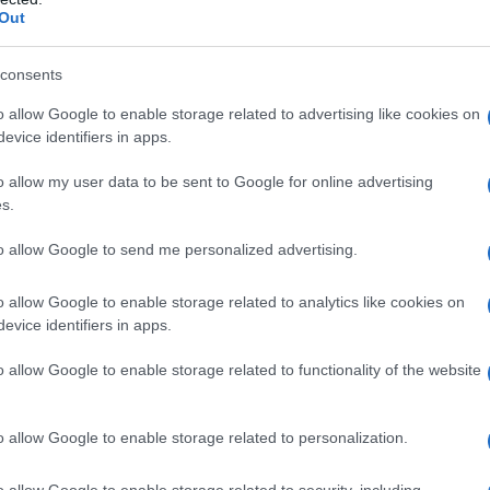
 ha aggiunto.
Out
consents
osepBorrellF
), ex alto representante de la
o allow Google to enable storage related to advertising like cookies on
Exteriores, sobre Europa: "Si alguna vez
evice identifiers in apps.
l del mundo, está enterrado bajo las ruinas
o allow my user data to be sent to Google for online advertising
he24h
s.
gtvoBNbh
pic.twitter.com/qTgHJs4SzB
to allow Google to send me personalized advertising.
n 24 horas (@Lanoche_24h)
o allow Google to enable storage related to analytics like cookies on
26
evice identifiers in apps.
o allow Google to enable storage related to functionality of the website
rategia e lungimiranza del presidente statunitense,
può fermare Trump sono i mercati finanziari", "un
o allow Google to enable storage related to personalization.
l dollaro, un aumento dell'inflazione e problemi
o allow Google to enable storage related to security, including