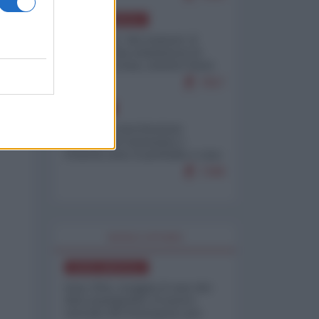
NORD-AMERICA
Il "mistero" dei numeri: il
governo Usa minimizza le
vittime in Iran, mentre fonti
interne...
7657
EUROPA
Mosca: le esercitazioni
nucleari di Germania e
Francia sono il preludio a una
guerra contro la Russia
7288
WORLD AFFAIRS
NORD-AMERICA
Iran-USA, scoppia il caso dei
dati manipolati: il nuovo
metodo del Pentagono per