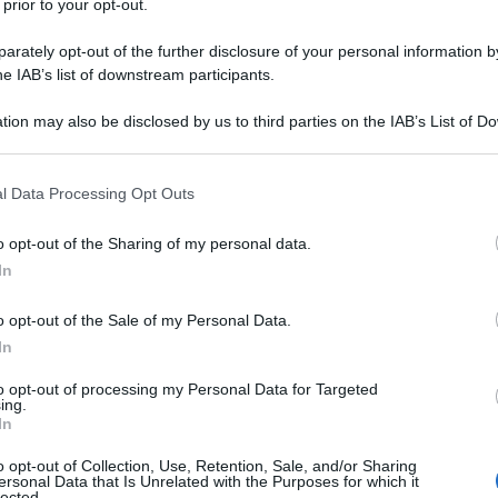
 prior to your opt-out.
l, ha criticato le divisioni interne al blocco in
io Oriente.
rately opt-out of the further disclosure of your personal information by
he IAB’s list of downstream participants.
un faro morale. Se mai lo siamo stati, quel faro è
tion may also be disclosed by us to third parties on the IAB’s List of 
, ha affermato, sostenendo che la posizione dell'UE
 that may further disclose it to other third parties.
ità morale nella difesa dei diritti umani.
 that this website/app uses one or more Google services and may gath
l Data Processing Opt Outs
including but not limited to your visit or usage behaviour. You may click 
spagnola (TVE), l'ex Alto rappresentante dell'UE ed ex
 to Google and its third-party tags to use your data for below specifi
o opt-out of the Sharing of my personal data.
ogle consent section.
a
condannato
fermamente la recente escalation di
In
tense Donald Trump.
o opt-out of the Sale of my Personal Data.
In
un prezzo e che la Spagna l'ha esercitata utilizzando
on l'inquilino della Casa Bianca: "Altri avevano gli
to opt-out of processing my Personal Data for Targeted
ing.
sati. Non vogliono usare alcuno strumento; l'Europa
In
ula] von der Leyen, presidente della Commissione
o opt-out of Collection, Use, Retention, Sale, and/or Sharing
trumento; è l'Europa della sottomissione agli Stati
ersonal Data that Is Unrelated with the Purposes for which it
lected.