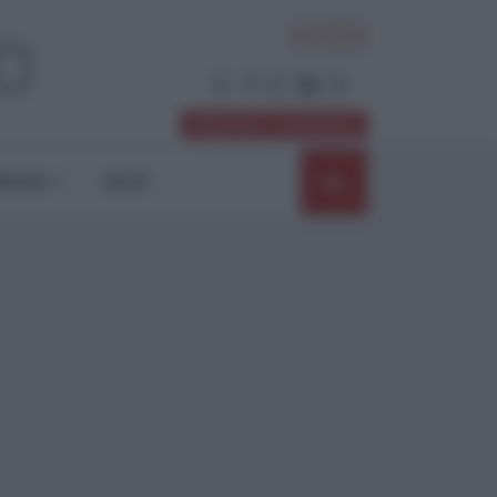
ACCEDI
Abbonati / Sostienici
NIONI
SHOP