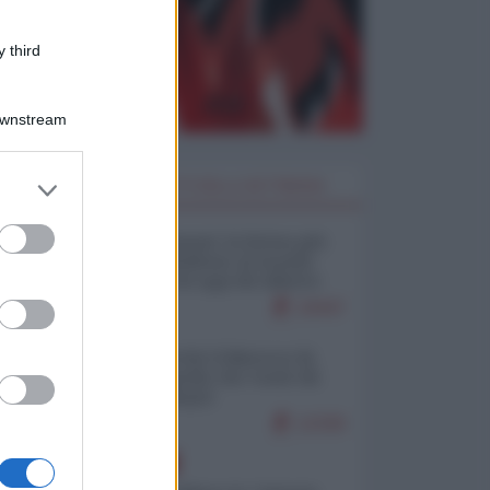
 third
Downstream
er and store
I PIÙ LETTI DELLA SETTIMANA
to grant or
ed purposes
Restare umani: la forma più
alta di ribellione al mondo
distopico di oggi (di Alberto
Bradanini)
19447
Ceuta: perché il Marocco fa
con noi quello che vuole (di
Alberto Negri)
12330
EUROPA