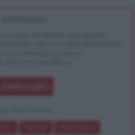
ATTENZIONE!
r reagire alla dittatura degli algoritmi.
iDiplomatico lede un tuo diritto fondamentale.
a vera informazione pluralista.
a alla nostra Lunga Marcia.
Abbonati!
pure effettua una donazione
a 5€
Dona 15€
Scegli importo