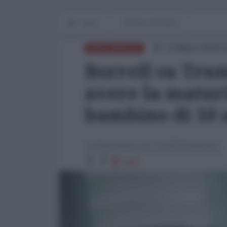
Home
WORLD AFFAIRS
13 Marzo 2026 1
NORD-AMERICA
Borrell su Trum
avere la matur
bambino di 10 
La Redazione de l'AntiDiplomatico
2097