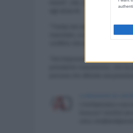
interni", che, a suo avviso, sono 
authenti
agli attacchi.
"Trump non aveva altro piano ch
trascinato, a suo parere, dal pri
conflitto che potrebbe destabiliz
"Dà l'impressione di avere la mat
presidente statunitense, che ha 
persona che difende una posizion
LA REDAZIONE DE L'ANT
L'AntiDiplomatico è una te
Roma al n° 162/2015 del re
critica: info@lantidiplomat