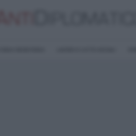
TURA E RESISTENZA
LAVORO E LOTTE SOCIALI
OPI