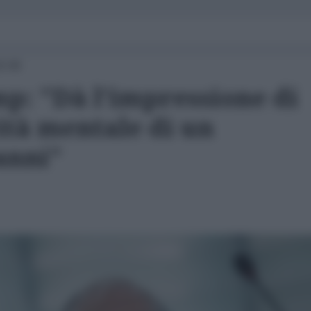
6:46
p: "Dà l'impressione di
ità mentale di un
anni"