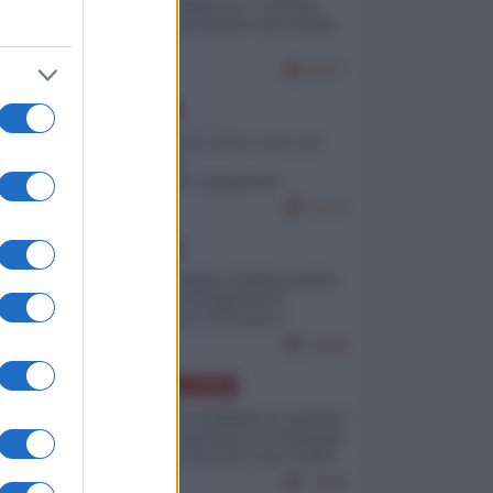
Quali sarebbero le “vittorie
ucraine” decantate dai media
italici?
9677
EUROPA
Invasione di Ceuta: cosa sta
accadendo
nell'enclave spagnola?
9179
EUROPA
Quando il figlio di Netanyahu
incitava "l'occupazione
musulmana" di Ceuta e
Melilla
8348
AMERICA LATINA
Dalla Convertibilità al "grillete
fiscal": l'Argentina si consegna
ai mercati (ancora una volta)
7690