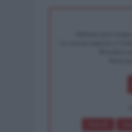
Abbiamo poco tempo pe
La censura imposta a l'Ant
Rivendica un
Partecip
op
Dona 1€
Don