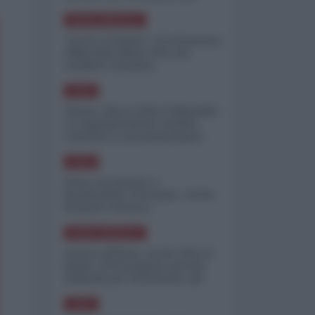
minimizzare le perdite
NORD-AMERICA
"Scorte al limite": il retroscena
CNN sulla difesa USA nel
conflitto iraniano
ASIA
Yemen, blocco Bab el-Mandab:
Le superpetroliere saudite
costrette a circumnavigare
l'Africa
ASIA
l'Iran era pronto a
bombardare l'Ucraina, cos'ha
fermato l'attacco
NORD-AMERICA
Guerra all'Iran, scorte USA al
limite: il Pentagono investe
miliardi per ricostituire gli
arsenali
ASIA