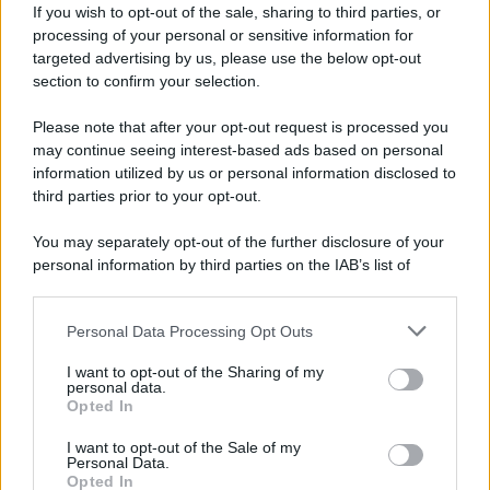
If you wish to opt-out of the sale, sharing to third parties, or
processing of your personal or sensitive information for
targeted advertising by us, please use the below opt-out
section to confirm your selection.
Please note that after your opt-out request is processed you
may continue seeing interest-based ads based on personal
information utilized by us or personal information disclosed to
third parties prior to your opt-out.
Dalla Rivoluzione Bolivariana al
Multipolarismo: la visione di Chávez
You may separately opt-out of the further disclosure of your
personal information by third parties on the IAB’s list of
downstream participants.
Personal Data Processing Opt Outs
This information may also be disclosed by us to third parties
05 Marzo 2025 21:50
on the IAB’s List of Downstream Participants that may further
I want to opt-out of the Sharing of my
disclose it to other third parties.
personal data.
Opted In
Please note that this website/app uses one or more Google
services and may gather and store information including but
I want to opt-out of the Sale of my
Personal Data.
not limited to your visit or usage behaviour. You may click to
Opted In
grant or deny consent to Google and its third-party tags to