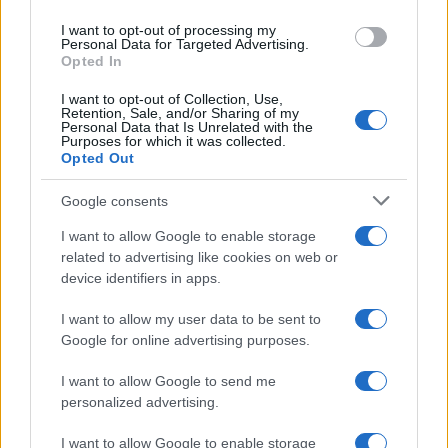
use your data for below specified purposes in below Google
I want to opt-out of processing my
consent section.
Personal Data for Targeted Advertising.
Opted In
I want to opt-out of Collection, Use,
Retention, Sale, and/or Sharing of my
Personal Data that Is Unrelated with the
Purposes for which it was collected.
Opted Out
Il Sud Globale e la Nuova Via dell’Artico
Google consents
I want to allow Google to enable storage
related to advertising like cookies on web or
device identifiers in apps.
15 Febbraio 2025 21:40
I want to allow my user data to be sent to
Google for online advertising purposes.
I want to allow Google to send me
personalized advertising.
I want to allow Google to enable storage