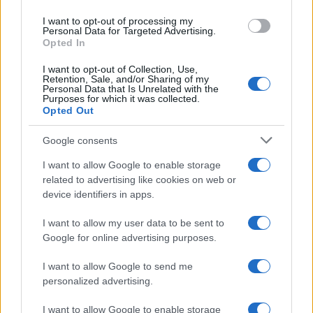
EUROPA
use your data for below specified purposes in below Google
I want to opt-out of processing my
consent section.
Petro accusa Netanyahu di essere responsabile
Personal Data for Targeted Advertising.
"dell'invasione civile di Ceuta da parte dei
Opted In
marocchini"
I want to opt-out of Collection, Use,
Retention, Sale, and/or Sharing of my
Personal Data that Is Unrelated with the
Purposes for which it was collected.
Opted Out
Google consents
I want to allow Google to enable storage
related to advertising like cookies on web or
device identifiers in apps.
I want to allow my user data to be sent to
Google for online advertising purposes.
I want to allow Google to send me
personalized advertising.
I want to allow Google to enable storage