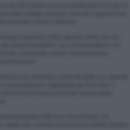
orea del Nord hanno avuto probabilmente lo scopo di
ssi nello sviluppo di armi in vista del congresso del
che dovrebbe iniziare a febbraio.
'ampia espansione delle capacità militari del suo
ri sistemi missilistici, tra cui missili balistici con
ati Uniti continentali, nonché veicoli ipersonici
 da intercettare.
osi test missilistici, alcuni dei quali con capacità
ero potenzialmente raggiungere gli Stati Uniti. Il
a Corea del Sud di aver provocato una possibile
ano.
modernizzazione delle sue Forze Armate con
are quelle che considera provocazioni militari da parte