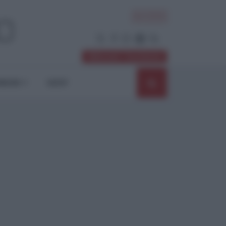
ACCEDI
Abbonati / Sostienici
NIONI
SHOP