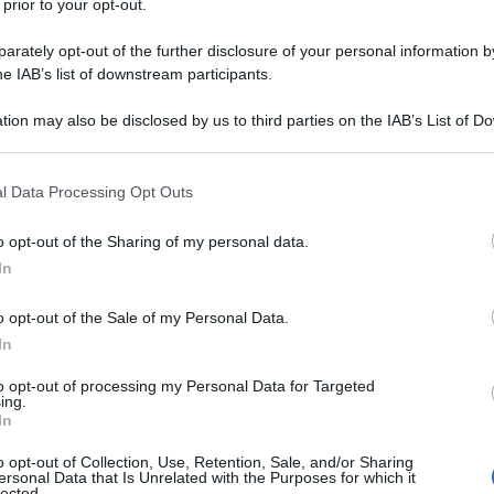
 prior to your opt-out.
 lanciarazzi in grado di "ridurre in cenere i bersagli"
rately opt-out of the further disclosure of your personal information by
he IAB’s list of downstream participants.
rmini di precisione e potenza.
tion may also be disclosed by us to third parties on the IAB’s List of 
Agency (KCNA), il leader nordcoreano Kim Jong-un
 that may further disclose it to other third parties.
uova arma, denominata sistema lanciarazzi multiplo di
 that this website/app uses one or more Google services and may gath
l Data Processing Opt Outs
ina "la precisione e la potenza di un missile
including but not limited to your visit or usage behaviour. You may click 
 lancio a tubi multipli".
 to Google and its third-party tags to use your data for below specifi
o opt-out of the Sharing of my personal data.
ogle consent section.
In
ema "
può ridurre in cenere l'obiettivo designato
 e simultaneo, concentrando la sua energia
o opt-out of the Sale of my Personal Data.
In
di consegna dei lanciamissili multipli da 600 mm al
avoratori di Corea al potere.
to opt-out of processing my Personal Data for Targeted
ing.
In
ma lanciarazzi multiplo, ma è giusto dire che è
o opt-out of Collection, Use, Retention, Sale, and/or Sharing
le da un missile balistico ad alta precisione in
ersonal Data that Is Unrelated with the Purposes for which it
lected.