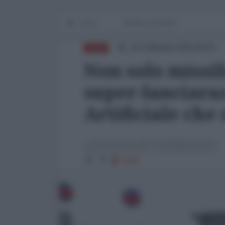
Home
WORLD AFFAIRS
19 Febbraio 2026 09:00
ASIA
Non solo missil
super-lanciaraz
Artificiale che 
La Redazione de l'AntiDiplomatico
5255