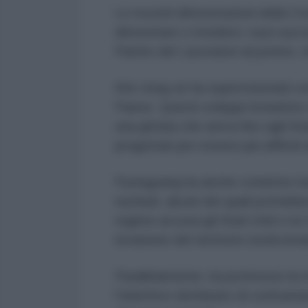
Le recenti dimostrazioni della C
dimostrare o rivedere i suoi succe
Partito dei Lavoratori al potere, 
Kim Jong-un ha supervisionato un
Paese. Questi sviluppi includono va
una gittata che arriva fino agli St
progettati per essere più difficili
Pyongyang ha anche condotto numer
nucleari, alcuni dei quali potrebb
regime accusa gli Stati Uniti e l
invasione del territorio nordcore
Parallelamente, ha promosso la 
l'obiettivo dichiarato di contrast