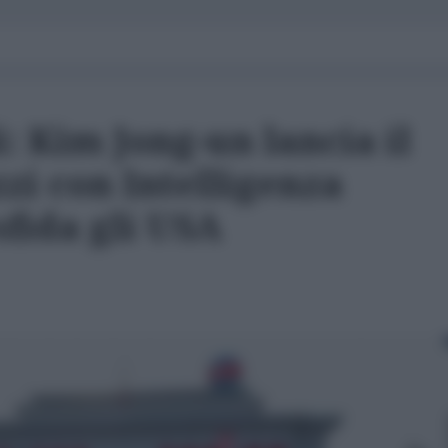
i: Kim Jong-un lancia il
zi con Intelligenza
sfida gli USA