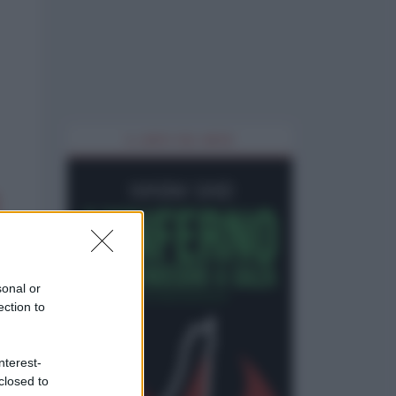
IL LIBRO DEL MESE
sonal or
ection to
nterest-
closed to