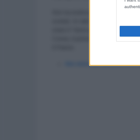
authenti
Kim ha inoltre preso il comando d
svelati. In tale contesto, ha af
stato il "dono più prezioso" alla v
Corea, il primo in cinque anni, ch
il Paese.
Kim visita la produzione di un