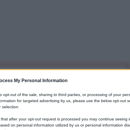
iti per sempre. Il tuo contributo fa la differenza:
ocess My Personal Information
mazione. L'ANTIDIPLOMATICO SEI ANCHE TU!
to opt-out of the sale, sharing to third parties, or processing of your per
formation for targeted advertising by us, please use the below opt-out s
a 5€
Dona 15€
Scegli importo
 selection.
 that after your opt-out request is processed you may continue seeing i
ased on personal information utilized by us or personal information dis