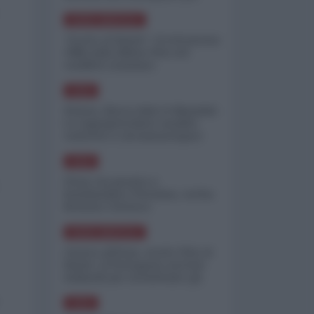
minimizzare le perdite
NORD-AMERICA
"Scorte al limite": il retroscena
CNN sulla difesa USA nel
conflitto iraniano
ASIA
Yemen, blocco Bab el-Mandab:
Le superpetroliere saudite
costrette a circumnavigare
l'Africa
ASIA
l'Iran era pronto a
bombardare l'Ucraina, cos'ha
fermato l'attacco
NORD-AMERICA
Guerra all'Iran, scorte USA al
limite: il Pentagono investe
miliardi per ricostituire gli
arsenali
ASIA