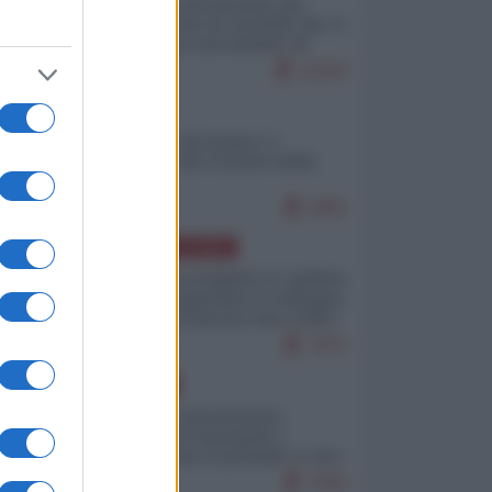
La mappa di Eurostat che
smonta tutte le storielle che vi
raccontano sul turismo di
massa
11203
ITALIA
Il turismo di massa e i
"risvegli" del Corriere della
sera
9481
AMERICA LATINA
Dalla Convertibilità al "grillete
fiscal": l'Argentina si consegna
ai mercati (ancora una volta)
7972
EUROPA
Mosca: le esercitazioni
nucleari di Germania e
Francia sono il preludio a una
guerra contro la Russia
7584