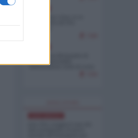
EUROPA
Cina, Russia e Iran, io ve
l’avevo detto (di Vito
Petrocelli)
7188
EUROPA
Petro accusa Netanyahu di
essere responsabile
"dell'invasione civile di Ceuta
da parte dei marocchini"
7158
WORLD AFFAIRS
NORD-AMERICA
Iran-USA, scoppia il caso dei
dati manipolati: il nuovo
metodo del Pentagono per