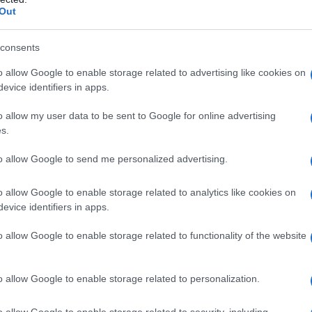
, ha aggiunto Kim. Cinquanta di questi lanciarazzi
Out
ri dell'industria bellica nordcoreana, secondo KCNA.
consents
o allow Google to enable storage related to advertising like cookies on
evice identifiers in apps.
o allow my user data to be sent to Google for online advertising
s.
to allow Google to send me personalized advertising.
a la tecnologia dell'intelligenza artificiale e un
a sostenuto che "nessun altro Paese potrà
o allow Google to enable storage related to analytics like cookies on
 nei prossimi anni".
evice identifiers in apps.
o allow Google to enable storage related to functionality of the website
izzato, il nuovo sistema potrebbe causare l'immediato
tari e del sistema di comando dei suoi avversari. In
o allow Google to enable storage related to personalization.
ineato che, quando quest'arma verrà effettivamente
cuna protezione.
o allow Google to enable storage related to security, including