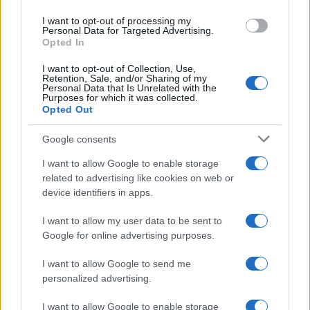
NORD-AMERICA
use your data for below specified purposes in below Google
Guerra all'Iran, scorte USA al limite: il Pentagono
I want to opt-out of processing my
consent section.
investe miliardi per ricostituire gli arsenali
Personal Data for Targeted Advertising.
Opted In
ASIA
I want to opt-out of Collection, Use,
Canale diplomatico resta aperto: cosa si sono detti i
Retention, Sale, and/or Sharing of my
ministri di Iran e Arabia Saudita
Personal Data that Is Unrelated with the
Purposes for which it was collected.
Opted Out
NORD-AMERICA
"Una guerra illegale": Trump minimizza le perdite in
Google consents
Iran, ma i dati lo smentiscono
I want to allow Google to enable storage
EUROPA
related to advertising like cookies on web or
Petro accusa Netanyahu di essere responsabile
device identifiers in apps.
"dell'invasione civile di Ceuta da parte dei
marocchini"
I want to allow my user data to be sent to
Google for online advertising purposes.
I want to allow Google to send me
personalized advertising.
I want to allow Google to enable storage