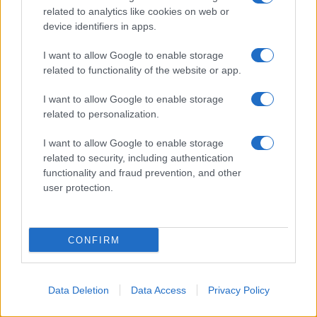
related to analytics like cookies on web or
device identifiers in apps.
I want to allow Google to enable storage
related to functionality of the website or app.
I want to allow Google to enable storage
related to personalization.
I want to allow Google to enable storage
related to security, including authentication
functionality and fraud prevention, and other
user protection.
CONFIRM
Data Deletion
Data Access
Privacy Policy