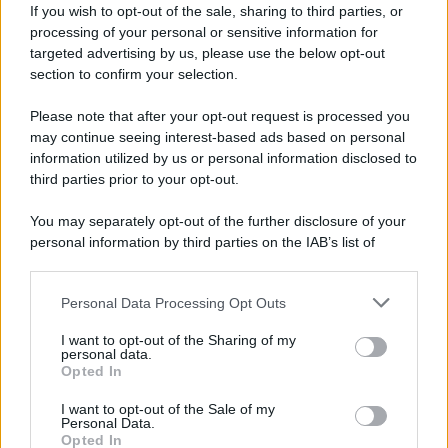
If you wish to opt-out of the sale, sharing to third parties, or
di Michelangelo Severgnini
processing of your personal or sensitive information for
targeted advertising by us, please use the below opt-out
section to confirm your selection.
Please note that after your opt-out request is processed you
may continue seeing interest-based ads based on personal
La Trilogia del Rimosso di Michelangelo
information utilized by us or personal information disclosed to
Severgnini, prodotta da l'AntiDiplomatico,
third parties prior to your opt-out.
interamente in chiaro
24 Luglio 2026 15:49
You may separately opt-out of the further disclosure of your
personal information by third parties on the IAB’s list of
downstream participants.
#
GENERAZIONE
ANTIDIPLOMATICA
Personal Data Processing Opt Outs
This information may also be disclosed by us to third parties
on the IAB’s List of Downstream Participants that may further
I want to opt-out of the Sharing of my
disclose it to other third parties.
personal data.
Opted In
Please note that this website/app uses one or more Google
services and may gather and store information including but
I want to opt-out of the Sale of my
Personal Data.
not limited to your visit or usage behaviour. You may click to
Opted In
grant or deny consent to Google and its third-party tags to