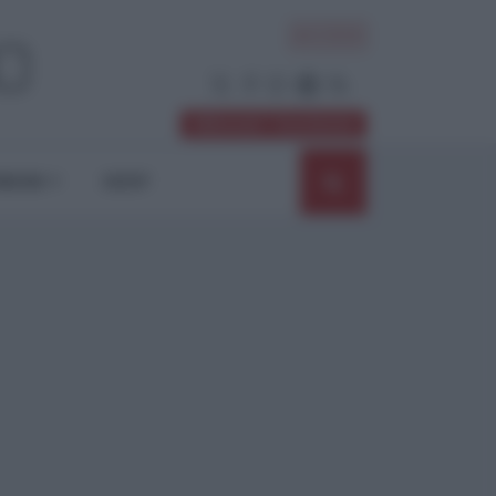
ACCEDI
Abbonati / Sostienici
NIONI
SHOP