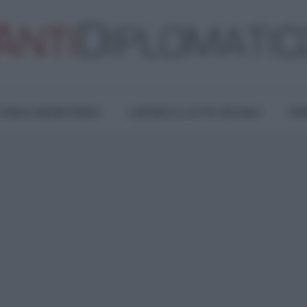
TURA E RESISTENZA
LAVORO E LOTTE SOCIALI
OPI