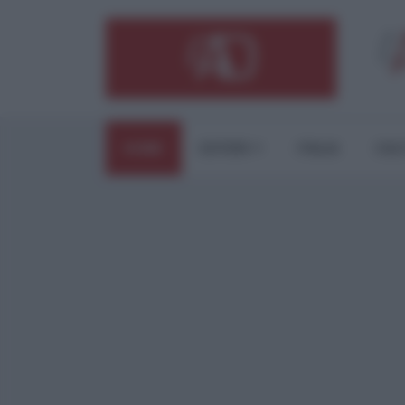
HOME
ESTERI
ITALIA
CUL