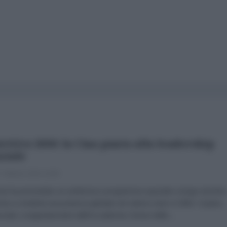
ettivo 2050: la Cina punta alla leadership
ziale
 Ottobre 2024 10:00
na ha presentato un ambizioso programma spaziale a lungo termine
ira a renderla una potenza globale nel settore entro il 2050. Il piano,
ciato congiuntamente dall'Accademia Cinese delle...