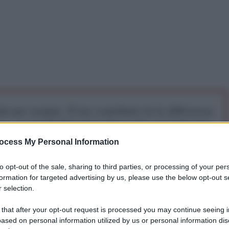
iti per sempre. Il tuo contributo fa la differenza:
mazione. L'ANTIDIPLOMATICO SEI ANCHE TU!
ocess My Personal Information
a 5€
Dona 15€
Scegli importo
to opt-out of the sale, sharing to third parties, or processing of your per
formation for targeted advertising by us, please use the below opt-out s
 selection.
 that after your opt-out request is processed you may continue seeing i
ased on personal information utilized by us or personal information dis
ale statunitense NASA, in orbita attorno a Giove, ha