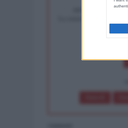
authenti
Abbiamo poco tempo pe
La censura imposta a l'Ant
Rivendica un
Partecip
op
Dona 1€
Don
Commenti