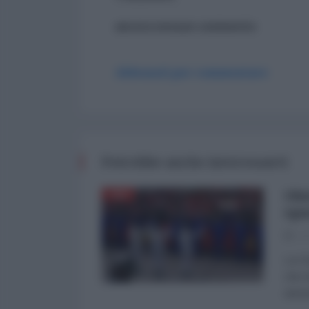
ancora nessun commento
Abbonati per commentare
Potrebbe anche interessarti
Obi
CINA
spa
17
La Ci
che m
annun