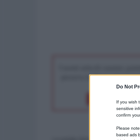
I nostri articoli saranno gratu
preserva la libera infor
Do Not Pr
Dona 1€
Don
If you wish 
sensitive in
confirm your
Please note
based ads b
La sonda Juno dell'agenzia spazi