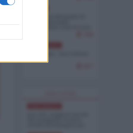
EUROPA
Petro accusa Netanyahu di
essere responsabile
"dell'invasione civile di Ceuta
da parte dei marocchini"
7086
NORD-AMERICA
Chris Hedges - Don Corleone
Trump
6877
WORLD AFFAIRS
NORD-AMERICA
Iran-USA, scoppia il caso dei
dati manipolati: il nuovo
metodo del Pentagono per
minimizzare le perdite