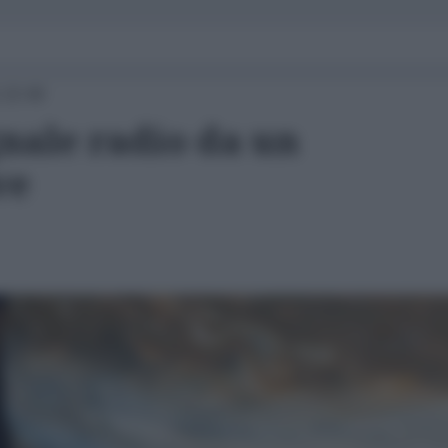
 22:49
nale radio da un
ve