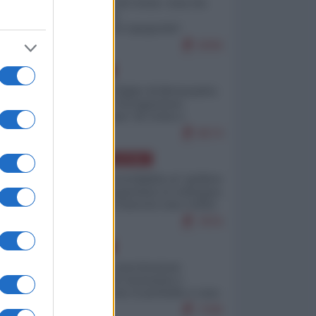
Invasione di Ceuta: cosa sta
accadendo
nell'enclave spagnola?
9256
EUROPA
Quando il figlio di Netanyahu
incitava "l'occupazione
musulmana" di Ceuta e
Melilla
8574
AMERICA LATINA
Dalla Convertibilità al "grillete
fiscal": l'Argentina si consegna
ai mercati (ancora una volta)
7876
EUROPA
Mosca: le esercitazioni
nucleari di Germania e
Francia sono il preludio a una
guerra contro la Russia
7436