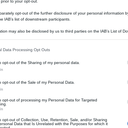
 prior to your opt-out.
iente dalla luna Ganimede. È il primo rilevamento
rately opt-out of the further disclosure of your personal information by
aturale del gigante gassoso.
he IAB’s list of downstream participants.
io della luna per soli cinque secondi.
tion may also be disclosed by us to third parties on the IAB’s List of 
 that may further disclose it to other third parties.
e della NASA nello stato dello Utah, assicura che "è
 that this website/app uses one or more Google services and may gath
l Data Processing Opt Outs
including but not limited to your visit or usage behaviour. You may click 
è dovuta ad alcuna attività extraterrestre.
 to Google and its third-party tags to use your data for below specifi
o opt-out of the Sharing of my personal data.
ogle consent section.
ssione radio decametrica",
chiarisce
il media ABC 4.
In
Wi-Fi.
o opt-out of the Sale of my Personal Data.
In
uesti tipi di segnali quando oscillano a una velocità
uesto fa sì che amplifichino le onde radio molto
to opt-out of processing my Personal Data for Targeted
ing.
In
o opt-out of Collection, Use, Retention, Sale, and/or Sharing
gnale radio possono anche causare aurore nel lontano
ersonal Data that Is Unrelated with the Purposes for which it
lected.