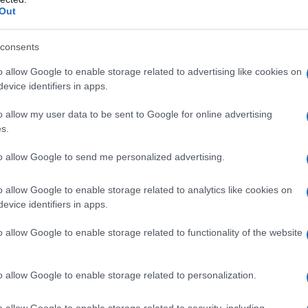
o osservato anche dalla telecamera di Juno.
Out
no, Wiggins crede che "là fuori c'è vita", ma sta
consents
ostrarlo".
o allow Google to enable storage related to advertising like cookies on
evice identifiers in apps.
o scoperte nel 1955 e negli ultimi 66 anni sono state
o allow my user data to be sent to Google for online advertising
oro natura.
s.
to allow Google to send me personalized advertising.
IDIPLOMATICO
stata registrata in data 08/09/2015 presso il Tribunale civile di
o allow Google to enable storage related to analytics like cookies on
evice identifiers in apps.
gistro di stampa. Per ogni informazione, richiesta, consiglio e
ico.it
o allow Google to enable storage related to functionality of the website
o allow Google to enable storage related to personalization.
ATTENZIONE!
o allow Google to enable storage related to security, including