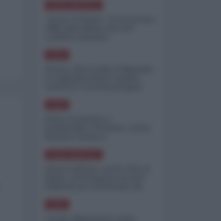
NORD-AMERICA
"Scorte al limite": il retroscena
CNN sulla difesa USA nel
conflitto iraniano
ASIA
Yemen, blocco Bab el-Mandab:
Le superpetroliere saudite
costrette a circumnavigare
l'Africa
ASIA
l'Iran era pronto a
bombardare l'Ucraina, cos'ha
fermato l'attacco
NORD-AMERICA
Guerra all'Iran, scorte USA al
limite: il Pentagono investe
miliardi per ricostituire gli
,
arsenali
ASIA
Canale diplomatico resta