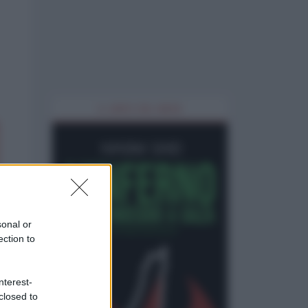
IL LIBRO DEL MESE
sonal or
ection to
nterest-
closed to