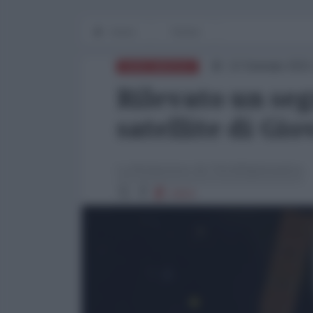
Home
Techne
12 Gennaio 2021
NORD-AMERICA
Rilevato un seg
satellite di Gio
La Redazione de l'AntiDiplomatico
1414