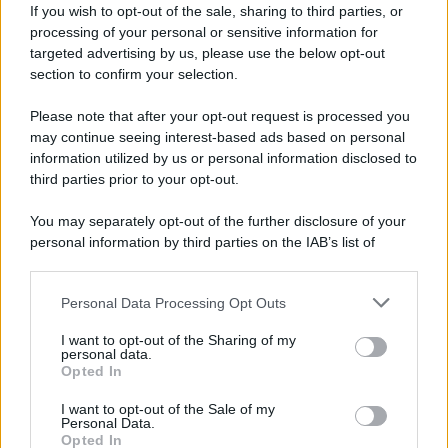
La Trilogia del Rimosso di Michelangelo
If you wish to opt-out of the sale, sharing to third parties, or
Severgnini, prodotta da l'AntiDiplomatico,
processing of your personal or sensitive information for
interamente in chiaro
targeted advertising by us, please use the below opt-out
section to confirm your selection.
24 Luglio 2026 15:49
Please note that after your opt-out request is processed you
may continue seeing interest-based ads based on personal
information utilized by us or personal information disclosed to
#
GENERAZIONE
ANTIDIPLOMATICA
third parties prior to your opt-out.
You may separately opt-out of the further disclosure of your
personal information by third parties on the IAB’s list of
downstream participants.
Personal Data Processing Opt Outs
This information may also be disclosed by us to third parties
on the IAB’s List of Downstream Participants that may further
I want to opt-out of the Sharing of my
disclose it to other third parties.
personal data.
Berlino salva la privacy delle chat online –
Opted In
ma il rischio censura resta all’orizzonte
Please note that this website/app uses one or more Google
services and may gather and store information including but
I want to opt-out of the Sale of my
17 Ottobre 2025 13:00
Personal Data.
not limited to your visit or usage behaviour. You may click to
Opted In
grant or deny consent to Google and its third-party tags to