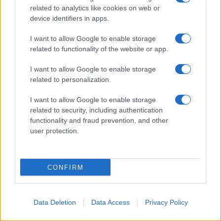
related to analytics like cookies on web or
device identifiers in apps.
I want to allow Google to enable storage
related to functionality of the website or app.
Registro di ispezione di un drone
I want to allow Google to enable storage
intelligente
related to personalization.
30 Luglio 2026 09:00
I want to allow Google to enable storage
related to security, including authentication
functionality and fraud prevention, and other
user protection.
#
LA
BELT
AND
ROAD
INITIATIVE
CONFIRM
Data Deletion
Data Access
Privacy Policy