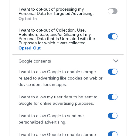
use your data for below specified purposes in below Google
I want to opt-out of processing my
consent section.
Personal Data for Targeted Advertising.
#
UNA
FINESTRA
APERTA
Opted In
I want to opt-out of Collection, Use,
Retention, Sale, and/or Sharing of my
Una finestra aperta
Personal Data that Is Unrelated with the
Purposes for which it was collected.
Opted Out
Google consents
La governance cinese vista dai
I want to allow Google to enable storage
rappresentanti italiani e la visione dello
related to advertising like cookies on web or
sviluppo comune sino-italiano
device identifiers in apps.
06 Agosto 2026 08:00
I want to allow my user data to be sent to
Google for online advertising purposes.
I want to allow Google to send me
#
SCELTI
DAL
PEOPLE'S
DAILY
personalized advertising.
I want to allow Google to enable storage