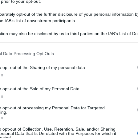
 Jalisco è una “vittoria” per il governo di Claudia
 prior to your opt-out.
po per la rete del narcotraffico negli Stati Uniti.
rately opt-out of the further disclosure of your personal information by
he IAB’s list of downstream participants.
olitica Kiara San Pablo, in un'intervista rilasciata
tion may also be disclosed by us to third parties on the IAB’s List of 
po per le principali istituzioni degli Stati Uniti
 that may further disclose it to other third parties.
raffico di fentanyl", ha affermato.
 that this website/app uses one or more Google services and may gath
l Data Processing Opt Outs
including but not limited to your visit or usage behaviour. You may click 
ifesa Nazionale del Messico
ha confermato la morte
 to Google and its third-party tags to use your data for below specifi
o opt-out of the Sharing of my personal data.
 alias "El Mencho"
, leader del cartello Jalisco
ogle consent section.
In
esto di altri due membri dell'organizzazione
verse armi e veicoli blindati.
o opt-out of the Sale of my Personal Data.
In
to opt-out of processing my Personal Data for Targeted
ing.
In
o opt-out of Collection, Use, Retention, Sale, and/or Sharing
ersonal Data that Is Unrelated with the Purposes for which it
lected.