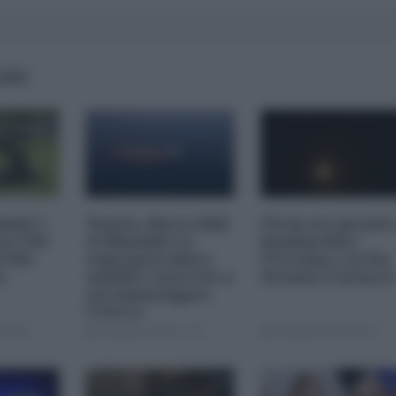
AIRS
imite":
Yemen, blocco Bab
l'Iran era pronto
na CNN
el-Mandab: Le
bombardare
a USA
superpetroliere
l'Ucraina, cos'ha
o
saudite costrette a
fermato l'attacc
circumnavigare
l'Africa
09:00
04 Agosto 2026 12:30
04 Agosto 2026 09:30