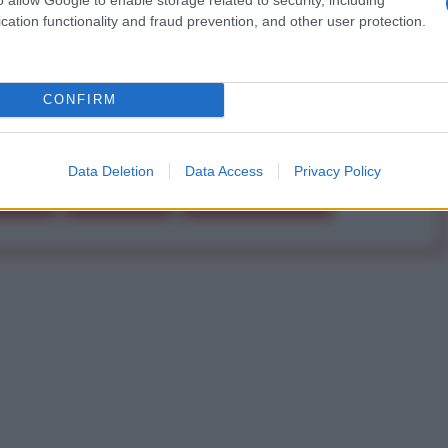
cation functionality and fraud prevention, and other user protection.
Abbonati!
CONFIRM
pure effettua una donazione
Data Deletion
Data Access
Privacy Policy
a 5€
Dona 15€
Scegli importo