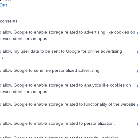
Out
affermato che la morte di "El Mencho" ha inferto un
anto "principali consumatori di molte droghe" e
consents
o allow Google to enable storage related to advertising like cookies on
evice identifiers in apps.
ti "
si creano tossicodipendenti per poi trarre
o allow my user data to be sent to Google for online advertising
rmando che "
non è un caso che il Messico sia uno dei
s.
.
to allow Google to send me personalized advertising.
ATTENZIONE!
o allow Google to enable storage related to analytics like cookies on
evice identifiers in apps.
r reagire alla dittatura degli algoritmi.
o allow Google to enable storage related to functionality of the website
iDiplomatico lede un tuo diritto fondamentale.
a vera informazione pluralista.
o allow Google to enable storage related to personalization.
a alla nostra Lunga Marcia.
o allow Google to enable storage related to security, including