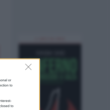
IL LIBRO DEL MESE
sonal or
ection to
nterest-
closed to