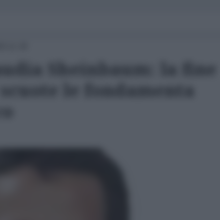
26 11:30
audia Sheinbaum: la fine
 scuote le fondamenta
co