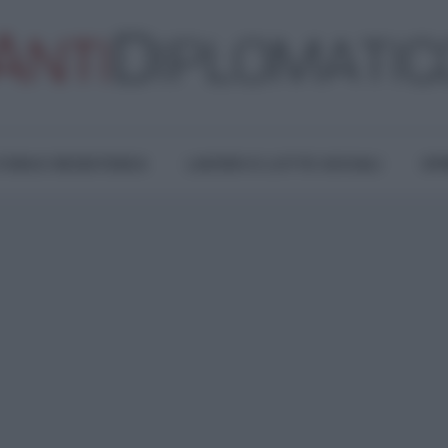
TURA E RESISTENZA
LAVORO E LOTTE SOCIALI
OPI