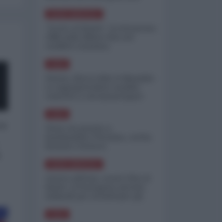
minimizzare le perdite
NORD-AMERICA
"Scorte al limite": il retroscena
CNN sulla difesa USA nel
conflitto iraniano
ASIA
Yemen, blocco Bab el-Mandab:
Le superpetroliere saudite
costrette a circumnavigare
l'Africa
ASIA
 a
l'Iran era pronto a
bombardare l'Ucraina, cos'ha
fermato l'attacco
o
NORD-AMERICA
Guerra all'Iran, scorte USA al
limite: il Pentagono investe
miliardi per ricostituire gli
arsenali
ASIA