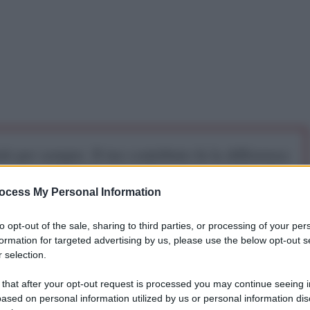
iti per sempre. Il tuo contributo fa la differenza:
mazione. L'ANTIDIPLOMATICO SEI ANCHE TU!
ocess My Personal Information
a 5€
Dona 15€
Scegli importo
to opt-out of the sale, sharing to third parties, or processing of your per
formation for targeted advertising by us, please use the below opt-out s
 selection.
 that after your opt-out request is processed you may continue seeing i
ased on personal information utilized by us or personal information dis