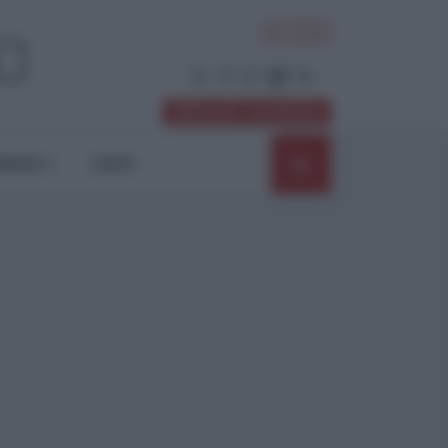
ACCEDI
Abbonati / Sostienici
NIONI
SHOP