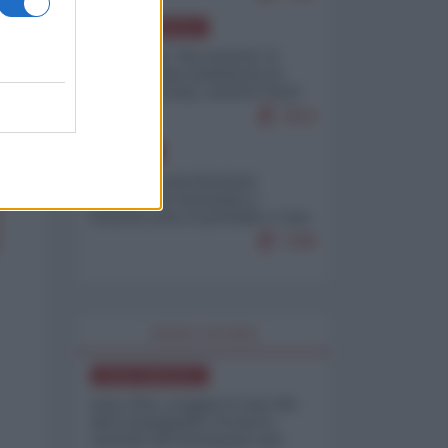
NORD-AMERICA
Il "mistero" dei numeri: il
governo Usa minimizza le
vittime in Iran, mentre fonti
interne...
7653
EUROPA
Mosca: le esercitazioni
nucleari di Germania e
Francia sono il preludio a una
guerra contro la Russia
7288
WORLD AFFAIRS
NORD-AMERICA
Iran-USA, scoppia il caso dei
dati manipolati: il nuovo
metodo del Pentagono per