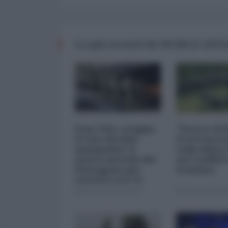
Le più recenti da WORLD AFF
Iran-USA, scoppia
"Scorte al l
il caso dei dati
il retrosce
manipolati: il
sulla difes
nuovo metodo del
nel conflitt
Pentagono per
iraniano
minimizzare le
perdite
05 Agosto 2026 09:00
05 Agosto 2026 