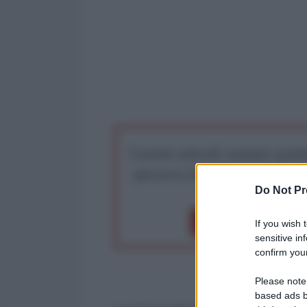
I nostri articoli saranno gratu
preserva la libera infor
Do Not Pr
Dona 1€
Don
If you wish 
sensitive in
confirm your
Please note
based ads b