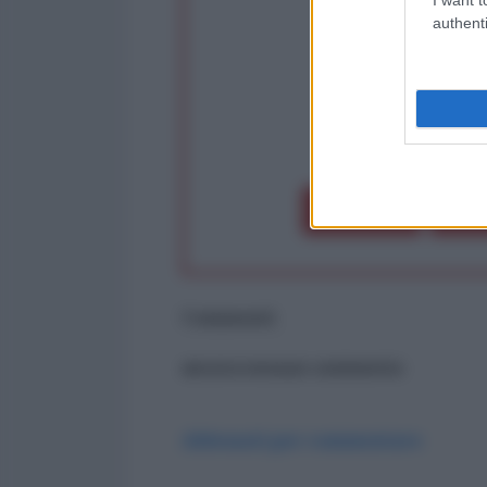
authenti
op
Dona 1€
Don
Commenti
ancora nessun commento
Abbonati per commentare