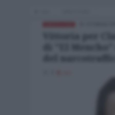
Home
WORLD AFFAIRS
23 Febbraio 20
AMERICA LATINA
Vittoria per Cl
di "El Mencho"
del narcotraffi
1212