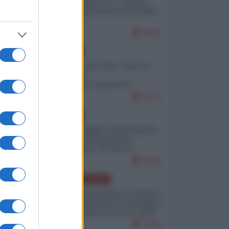
Quali sarebbero le “vittorie
ucraine” decantate dai media
italici?
9652
EUROPA
Invasione di Ceuta: cosa sta
accadendo
nell'enclave spagnola?
9176
EUROPA
Quando il figlio di Netanyahu
incitava "l'occupazione
musulmana" di Ceuta e
Melilla
8335
AMERICA LATINA
Dalla Convertibilità al "grillete
fiscal": l'Argentina si consegna
ai mercati (ancora una volta)
7690