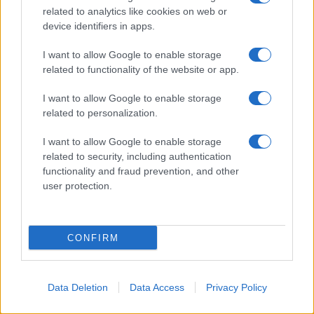
related to analytics like cookies on web or
device identifiers in apps.
I want to allow Google to enable storage
related to functionality of the website or app.
I want to allow Google to enable storage
related to personalization.
#
GEOGRAFIE
DEL
POTERE
I want to allow Google to enable storage
related to security, including authentication
di Fabio Massimo Paernti
functionality and fraud prevention, and other
user protection.
CONFIRM
"Mentre noi giochiamo con i chatbot, la
Cina si è presa il futuro dell'IA" (VIDEO)
Data Deletion
Data Access
Privacy Policy
24 Giugno 2026 08:00