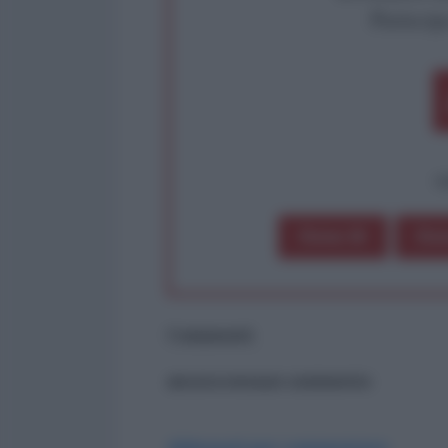
Partecip
op
Dona 1€
Don
Commenti
ancora nessun commento
Abbonati per commentare