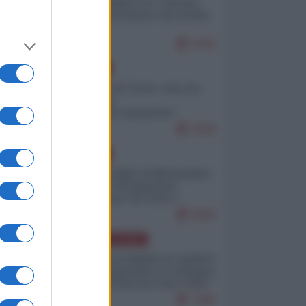
Quali sarebbero le “vittorie
ucraine” decantate dai media
italici?
9705
EUROPA
Invasione di Ceuta: cosa sta
accadendo
nell'enclave spagnola?
9189
EUROPA
Quando il figlio di Netanyahu
incitava "l'occupazione
musulmana" di Ceuta e
Melilla
8358
AMERICA LATINA
Dalla Convertibilità al "grillete
fiscal": l'Argentina si consegna
ai mercati (ancora una volta)
7696