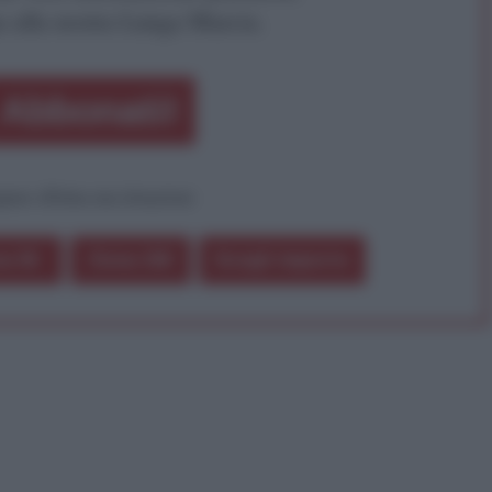
a alla nostra Lunga Marcia.
Abbonati!
pure effettua una donazione
a 5€
Dona 15€
Scegli importo