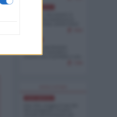
NORD-AMERICA
Il "mistero" dei numeri: il
governo Usa minimizza le
vittime in Iran, mentre fonti
interne...
7659
EUROPA
Mosca: le esercitazioni
nucleari di Germania e
Francia sono il preludio a una
guerra contro la Russia
7298
WORLD AFFAIRS
NORD-AMERICA
Iran-USA, scoppia il caso dei
dati manipolati: il nuovo
metodo del Pentagono per