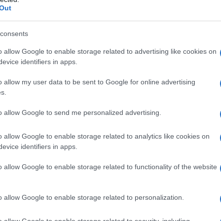
Out
consents
o allow Google to enable storage related to advertising like cookies on
evice identifiers in apps.
o allow my user data to be sent to Google for online advertising
enze coloniali e imperialiste non hanno imparato
s.
 ovunque il colonialismo abbia messo radici,
to allow Google to send me personalized advertising.
dominio imperiale, alla fine ha fallito e i popoli
o allow Google to enable storage related to analytics like cookies on
evice identifiers in apps.
a tutti noi dobbiamo lavorare per la pace. La
o allow Google to enable storage related to functionality of the website
per la pace
", ha affermato durante la cerimonia di
riore di Studi Militari Eroe Nazionale della Divisione
o allow Google to enable storage related to personalization.
o allow Google to enable storage related to security, including