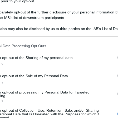
 prior to your opt-out.
niel Ortega, ha condannato le azioni dell'Europa,
rately opt-out of the further disclosure of your personal information by
 la pace, il continente si sta preparando a un
he IAB’s list of downstream participants.
o tale atteggiamento “
una totale follia
”.
tion may also be disclosed by us to third parties on the IAB’s List of 
 that may further disclose it to other third parties.
a, stanno cercando di capire come raccogliere,
 that this website/app uses one or more Google services and may gath
l Data Processing Opt Outs
uistare e produrre armi. E qual è la giustificazione?
including but not limited to your visit or usage behaviour. You may click 
 ciò che le appartiene in Ucraina, dicono, o perché
 to Google and its third-party tags to use your data for below specifi
o opt-out of the Sharing of my personal data.
ogle consent section.
con la Russia. È una follia totale
”, ha dichiarato.
In
o opt-out of the Sale of my Personal Data.
In
to opt-out of processing my Personal Data for Targeted
ing.
In
o opt-out of Collection, Use, Retention, Sale, and/or Sharing
ersonal Data that Is Unrelated with the Purposes for which it
lected.