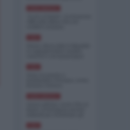
minimizzare le perdite
NORD-AMERICA
"Scorte al limite": il retroscena
CNN sulla difesa USA nel
conflitto iraniano
ASIA
Yemen, blocco Bab el-Mandab:
Le superpetroliere saudite
costrette a circumnavigare
l'Africa
ASIA
l'Iran era pronto a
bombardare l'Ucraina, cos'ha
fermato l'attacco
NORD-AMERICA
Guerra all'Iran, scorte USA al
limite: il Pentagono investe
miliardi per ricostituire gli
arsenali
ASIA