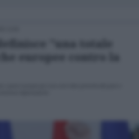
25 14:56
efinisce "una totale
iche europee contro la
to i paesi europei per non aver dato priorità alla pace e
soluzioni diplomatiche