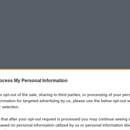
ocess My Personal Information
iti per sempre. Il tuo contributo fa la differenza:
to opt-out of the sale, sharing to third parties, or processing of your per
mazione. L'ANTIDIPLOMATICO SEI ANCHE TU!
formation for targeted advertising by us, please use the below opt-out s
 selection.
 that after your opt-out request is processed you may continue seeing i
a 5€
Dona 15€
Scegli importo
ased on personal information utilized by us or personal information dis