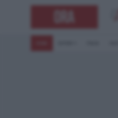
HOME
ESTERI
ITALIA
CUL