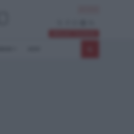
ACCEDI
Abbonati / Sostienici
NIONI
SHOP