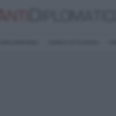
TURA E RESISTENZA
LAVORO E LOTTE SOCIALI
OPI