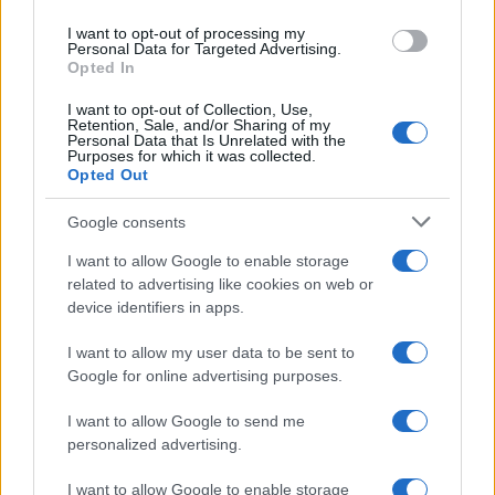
Mosca: le esercitazioni nucleari di Germania e
use your data for below specified purposes in below Google
I want to opt-out of processing my
Francia sono il preludio a una guerra contro la
consent section.
Personal Data for Targeted Advertising.
Russia
Opted In
7584
I want to opt-out of Collection, Use,
Retention, Sale, and/or Sharing of my
EUROPA
Personal Data that Is Unrelated with the
Cina, Russia e Iran, io ve l’avevo detto (di Vito
Purposes for which it was collected.
Petrocelli)
Opted Out
7196
Google consents
EUROPA
I want to allow Google to enable storage
Petro accusa Netanyahu di essere responsabile
related to advertising like cookies on web or
"dell'invasione civile di Ceuta da parte dei
device identifiers in apps.
marocchini"
7158
I want to allow my user data to be sent to
Google for online advertising purposes.
I want to allow Google to send me
WORLD AFFAIRS
personalized advertising.
I want to allow Google to enable storage
NORD-AMERICA