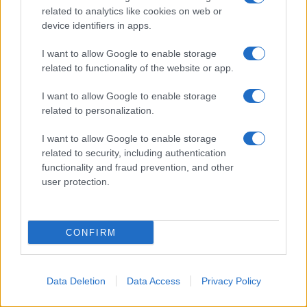
related to analytics like cookies on web or
device identifiers in apps.
di Loretta Napoleoni
I want to allow Google to enable storage
related to functionality of the website or app.
I want to allow Google to enable storage
related to personalization.
"Black Rock non perde mai" – l'allarme di
I want to allow Google to enable storage
Volpi sulla bolla tecnologica
related to security, including authentication
27 Giugno 2026 16:24
functionality and fraud prevention, and other
user protection.
#
MONDISUD
CONFIRM
di Fabrizio Verde
Data Deletion
Data Access
Privacy Policy