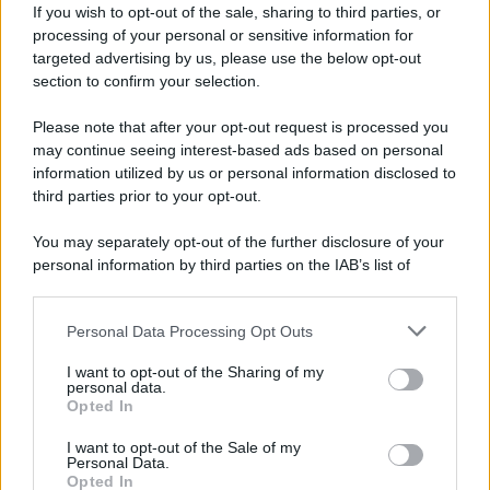
If you wish to opt-out of the sale, sharing to third parties, or
processing of your personal or sensitive information for
#
GEOGRAFIE
DEL
POTERE
targeted advertising by us, please use the below opt-out
section to confirm your selection.
di Fabio Massimo Paernti
Please note that after your opt-out request is processed you
may continue seeing interest-based ads based on personal
information utilized by us or personal information disclosed to
third parties prior to your opt-out.
You may separately opt-out of the further disclosure of your
"Mentre noi giochiamo con i chatbot, la
personal information by third parties on the IAB’s list of
Cina si è presa il futuro dell'IA" (VIDEO)
downstream participants.
24 Giugno 2026 08:00
Personal Data Processing Opt Outs
This information may also be disclosed by us to third parties
on the IAB’s List of Downstream Participants that may further
I want to opt-out of the Sharing of my
disclose it to other third parties.
personal data.
Opted In
#
RETHINK.POWER
Please note that this website/app uses one or more Google
services and may gather and store information including but
I want to opt-out of the Sale of my
Personal Data.
not limited to your visit or usage behaviour. You may click to
Opted In
di Alessandro Bartoloni
grant or deny consent to Google and its third-party tags to