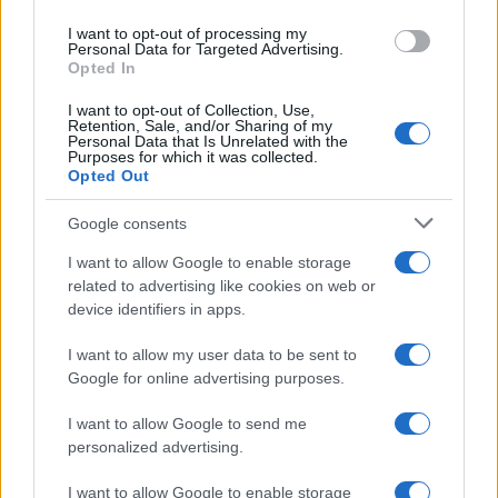
use your data for below specified purposes in below Google
Dalla Convertibilità al "grillete fiscal":
I want to opt-out of processing my
consent section.
Personal Data for Targeted Advertising.
l'Argentina si consegna ai mercati (ancora
Opted In
una volta)
01 Agosto 2026 19:07
I want to opt-out of Collection, Use,
Retention, Sale, and/or Sharing of my
Personal Data that Is Unrelated with the
Purposes for which it was collected.
Opted Out
#
ECONOMIA
E
DINTORNI
Google consents
I want to allow Google to enable storage
di Giuseppe Masala
related to advertising like cookies on web or
device identifiers in apps.
I want to allow my user data to be sent to
Google for online advertising purposes.
Gli Stati Uniti stanno perdendo “la Guerra
I want to allow Google to send me
Mondiale a pezzi”?
personalized advertising.
25 Giugno 2026 10:00
I want to allow Google to enable storage