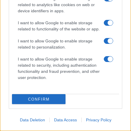
related to analytics like cookies on web or
#
LA
BELT
AND
ROAD
INITIATIVE
device identifiers in apps.
I want to allow Google to enable storage
related to functionality of the website or app.
I want to allow Google to enable storage
related to personalization.
I want to allow Google to enable storage
Yunnan: Dove il tè incontra il caffè e la
related to security, including authentication
macadamia profuma di futuro
functionality and fraud prevention, and other
user protection.
27 Ottobre 2025 10:00
CONFIRM
#
I
MEDIA
ALLA
GUERRA
Data Deletion
Data Access
Privacy Policy
di Francesco Santoianni