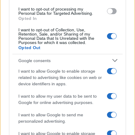
use your data for below specified purposes in below Google
I want to opt-out of processing my
consent section.
Personal Data for Targeted Advertising.
Opted In
I want to opt-out of Collection, Use,
Retention, Sale, and/or Sharing of my
Personal Data that Is Unrelated with the
Purposes for which it was collected.
Opted Out
Google consents
I want to allow Google to enable storage
related to advertising like cookies on web or
device identifiers in apps.
IL LIBRO DEL MESE
I want to allow my user data to be sent to
Google for online advertising purposes.
I want to allow Google to send me
personalized advertising.
I want to allow Google to enable storage