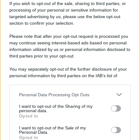
#
ECONOMIA
E
DINTORNI
If you wish to opt-out of the sale, sharing to third parties, or
processing of your personal or sensitive information for
targeted advertising by us, please use the below opt-out
di Giuseppe Masala
section to confirm your selection.
Please note that after your opt-out request is processed you
may continue seeing interest-based ads based on personal
information utilized by us or personal information disclosed to
third parties prior to your opt-out.
Gli Stati Uniti stanno perdendo “la Guerra
Mondiale a pezzi”?
You may separately opt-out of the further disclosure of your
personal information by third parties on the IAB’s list of
25 Giugno 2026 10:00
downstream participants.
Personal Data Processing Opt Outs
This information may also be disclosed by us to third parties
on the IAB’s List of Downstream Participants that may further
#
EXODUS
I want to opt-out of the Sharing of my
disclose it to other third parties.
personal data.
Opted In
Please note that this website/app uses one or more Google
di Michelangelo Severgnini
services and may gather and store information including but
I want to opt-out of the Sale of my
Personal Data.
not limited to your visit or usage behaviour. You may click to
Opted In
grant or deny consent to Google and its third-party tags to