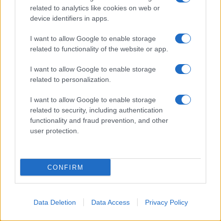
related to analytics like cookies on web or
17 Ottobre 2025 13:00
device identifiers in apps.
I want to allow Google to enable storage
related to functionality of the website or app.
#
UNA
FINESTRA
APERTA
I want to allow Google to enable storage
related to personalization.
Una finestra aperta
I want to allow Google to enable storage
related to security, including authentication
functionality and fraud prevention, and other
user protection.
La governance cinese vista dai
rappresentanti italiani e la visione dello
sviluppo comune sino-italiano
CONFIRM
06 Agosto 2026 08:00
Data Deletion
Data Access
Privacy Policy
#
SCELTI
DAL
PEOPLE'S
DAILY