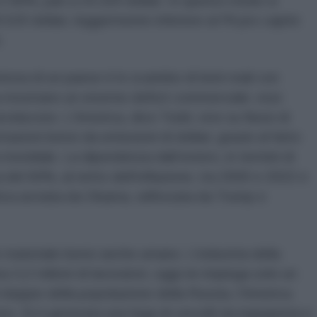
il 40%, pari a 24.320 dollari. In questo modo si
.520 dollari, leggermente inferiore al Pil pro capite
.
tenza di un paese è lo scambio di beni reali con
sa mostrano un enorme deficit commerciale: essi
oducono. L’America, dice Todd, vive su flussi di
azioni bensì da emissioni di dollari, grazie al fatto
va mondiale. La dipendenza dall’estero, in termini di
del 60%, al netto dell’inflazione, tra 2000 e 2022 e
tica avviata da Obama, rafforzata da Trump e
o materiale bensì anche umano. L’industria della
a 3,2 milioni di lavoratori, oggi ne impiega solo un
l doppio della popolazione della Russia, l’America
no. Si è generata una fuga di cervelli da ingegneria e