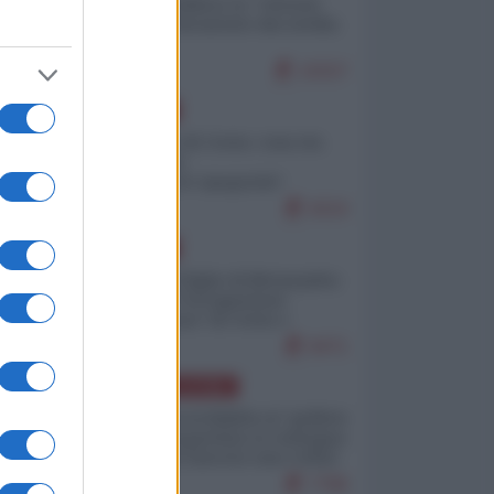
Quali sarebbero le “vittorie
ucraine” decantate dai media
italici?
10157
EUROPA
Invasione di Ceuta: cosa sta
accadendo
nell'enclave spagnola?
9210
EUROPA
Quando il figlio di Netanyahu
incitava "l'occupazione
musulmana" di Ceuta e
Melilla
8471
AMERICA LATINA
Dalla Convertibilità al "grillete
fiscal": l'Argentina si consegna
ai mercati (ancora una volta)
7786