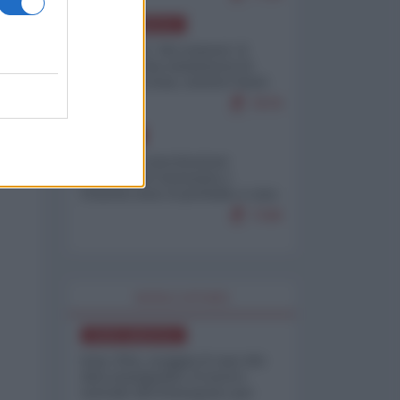
NORD-AMERICA
Il "mistero" dei numeri: il
governo Usa minimizza le
vittime in Iran, mentre fonti
interne...
7679
EUROPA
Mosca: le esercitazioni
nucleari di Germania e
Francia sono il preludio a una
guerra contro la Russia
7349
WORLD AFFAIRS
NORD-AMERICA
Iran-USA, scoppia il caso dei
dati manipolati: il nuovo
metodo del Pentagono per