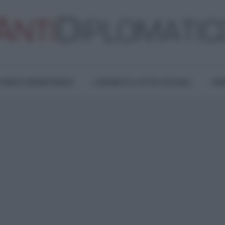
TURA E RESISTENZA
LAVORO E LOTTE SOCIALI
OPI