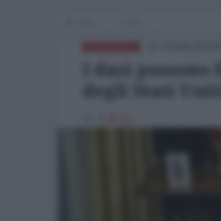
Home
OP-ED
24 Aprile 2025 0
NORD-AMERICA
I dazi possono
degli Stati Unit
855