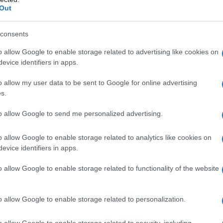
ntata.
Out
trumpiano ci sarebbe una spaccatura tra, da una
consents
cott Bessent, e il segretario al commercio, Howard
o allow Google to enable storage related to advertising like cookies on
ccio più morbido e, dall’altra parte, il consigliere
evice identifiers in apps.
ifattura, Peter Navarro, e il capo dei consiglieri
o allow my user data to be sent to Google for online advertising
nno una posizione più dura. In particolare Stephen
s.
a grigia che sta dietro la politica dei dazi, avendo
to allow Google to send me personalized advertising.
Guide to Restructuring the Global Trading System
.
o allow Google to enable storage related to analytics like cookies on
ndo Todd
evice identifiers in apps.
dazi sta nella situazione di decadenza, politica,
o allow Google to enable storage related to functionality of the website
ersano gli Usa. Sulla decadenza economica degli Usa
ociologo francese Emmanuel Todd. “Tra l’inverno e il
o allow Google to enable storage related to personalization.
ofluvio di studi ha rivelato che gli Stati Uniti non
o allow Google to enable storage related to security, including