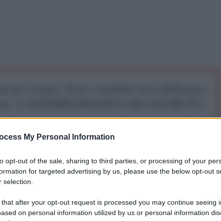
iti per sempre. Il tuo contributo fa la differenza:
mazione. L'ANTIDIPLOMATICO SEI ANCHE TU!
ocess My Personal Information
a 5€
Dona 15€
Scegli importo
to opt-out of the sale, sharing to third parties, or processing of your per
formation for targeted advertising by us, please use the below opt-out s
 selection.
 that after your opt-out request is processed you may continue seeing i
ased on personal information utilized by us or personal information dis