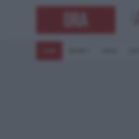
HOME
ESTERI
ITALIA
CUL