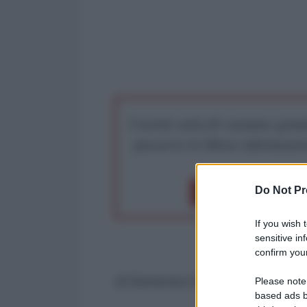
I nostri articoli saranno gratu
preserva la libera infor
Do Not Pr
Dona 1€
Don
If you wish 
sensitive in
confirm your
di Domenico Moro
Please note
based ads b