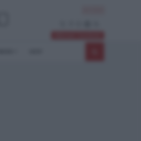
ACCEDI
Abbonati / Sostienici
NIONI
SHOP