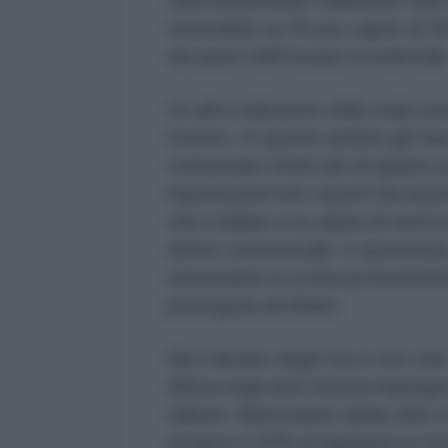
cifra esisterebbe realmente solo 
otterrebbe un Pir pro capite di 39
dei paesi dell’Europa occidentale
Un altro indicatore della reale po
l’estero. In questo ambito gli U
consumano molto più di quanto pr
importazioni non coperti da esport
che il dollaro è la valuta di riser
deficit commerciale, è aumentata 
nonostante la svolta protezionis
proseguita da Biden.
Ma il declino degli Usa è non sol
difesa negli anni ottanta impiegav
milione. Nonostante abbia oltre i
produce il 33% di ingegneri in me