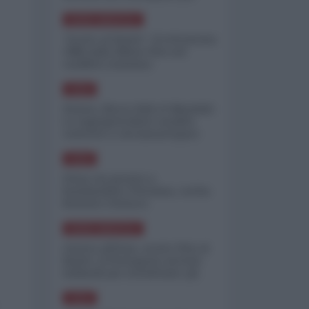
minimizzare le perdite
NORD-AMERICA
"Scorte al limite": il retroscena
CNN sulla difesa USA nel
conflitto iraniano
ASIA
Yemen, blocco Bab el-Mandab:
Le superpetroliere saudite
costrette a circumnavigare
l'Africa
ASIA
l'Iran era pronto a
bombardare l'Ucraina, cos'ha
fermato l'attacco
NORD-AMERICA
Guerra all'Iran, scorte USA al
limite: il Pentagono investe
miliardi per ricostituire gli
arsenali
ASIA