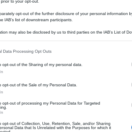
 prior to your opt-out.
rump riguardo ai dazi appare ondivago: in una serie
 vengono messi, poi tolti e rimessi ancora. Il 2 aprile,
rately opt-out of the further disclosure of your personal information by
he IAB’s list of downstream participants.
ndo la retorica trumpiana, sono stati annunciati dazi
ondiali. Alla Ue sarebbero stati applicati dazi del 20%.
tion may also be disclosed by us to third parties on the IAB’s List of 
 sospesi per 90 giorni, ma ha mantenuto dazi al 10%
 that may further disclose it to other third parties.
iaio e sull’alluminio al 25%. Inoltre, ha innalzato i dazi
 that this website/app uses one or more Google services and may gath
l Data Processing Opt Outs
alche giorno dopo esentare dall’aumento tutta una
including but not limited to your visit or usage behaviour. You may click 
 to Google and its third-party tags to use your data for below specifi
nienti dal paese asiatico.
o opt-out of the Sharing of my personal data.
ogle consent section.
In
ro sta nel fatto che Big tech, che ha appoggiato
o opt-out of the Sale of my Personal Data.
dai dazi alla Cina, visto che da lì provengono molti
In
 multinazionali statunitensi, come l’iPhone della
i 90 giorni, Barclays aveva stimato un calo di tutti i
to opt-out of processing my Personal Data for Targeted
ing.
 il terzo trimestre era previsto in contrazione
In
%, cosa che avrebbe provocato una recessione.
o opt-out of Collection, Use, Retention, Sale, and/or Sharing
3,4% della fine del 2024 al 4% di fine 2025, mentre
ersonal Data that Is Unrelated with the Purposes for which it
lected.