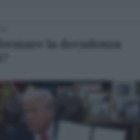
8:30
 fermare la decadenza
i?