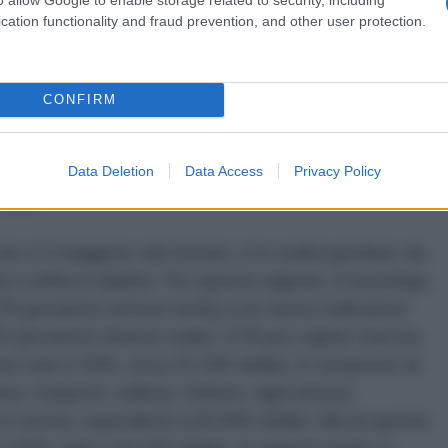
 armi di cui l’Ucraina aveva bisogno”
[i]
. I punti di
cation functionality and fraud prevention, and other user protection.
no, da una parte, il gas e il petrolio, e, dall’altra
ley. In mezzo, tra questi due settori, c’è la
ente ridotta negli ultimi decenni. La carenza
CONFIRM
essa allo scoperto dalla guerra in Ucraina,
tà di produrre un numero sufficiente di proiettili da
on c’è nulla che gli Usa possano produrre in
Data Deletion
Data Access
Privacy Policy
ssili.
he è il maggiore del mondo, è in realtà gonfiato da
ia e utilità è dubbia. Per questa ragione, il sociologo
il (prodotto interno lordo) a un nuovo indicatore
ir (prodotto interno reale). Il Pil pro capite Usa era
sti solo il 20%, circa 15.200 dollari, è composto di
ia, trasporti, edilizia, miniere, agricoltura).
 servizi, equivalenti a 60.800 dollari. Ma di questa