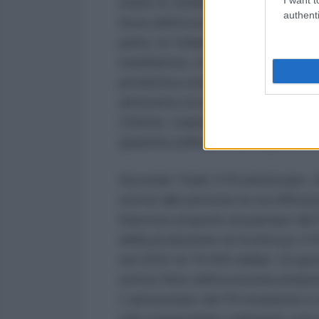
erano in condizione di produrre le
authenti
forza dell’economia statunitense so
parte, le Gafam
[ii]
e la Silicon Val
manifattura, che è stata terribilm
produttiva statunitense è stata m
attraverso la banalissima incapaci
150mm, standard della Nato. Ma n
quantità sufficiente, compresi i mi
Secondo Todd, il Pil americano, c
servizi alle persone la cui efficac
francese propone di passare dal P
della produzione di ricchezza, il P
nel 2022 di 76.000 dollari. Di que
settori fisici dell’economia (industr
L’ammontare del Pil rimanente è in