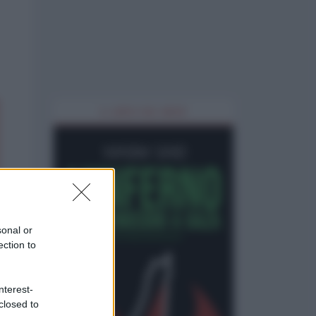
IL LIBRO DEL MESE
sonal or
ection to
nterest-
closed to