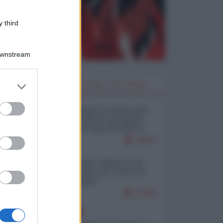
 third
Downstream
er and store
I PIÙ LETTI DELLA SETTIMANA
to grant or
ed purposes
Restare umani: la forma più
alta di ribellione al mondo
distopico di oggi (di Alberto
Bradanini)
20522
Ceuta: perché il Marocco fa
con noi quello che vuole (di
Alberto Negri)
12461
EUROPA