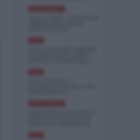
minimizzare le perdite
NORD-AMERICA
"Scorte al limite": il retroscena
CNN sulla difesa USA nel
conflitto iraniano
ASIA
Yemen, blocco Bab el-Mandab:
Le superpetroliere saudite
costrette a circumnavigare
l'Africa
ASIA
l'Iran era pronto a
bombardare l'Ucraina, cos'ha
fermato l'attacco
NORD-AMERICA
Guerra all'Iran, scorte USA al
limite: il Pentagono investe
miliardi per ricostituire gli
arsenali
ASIA