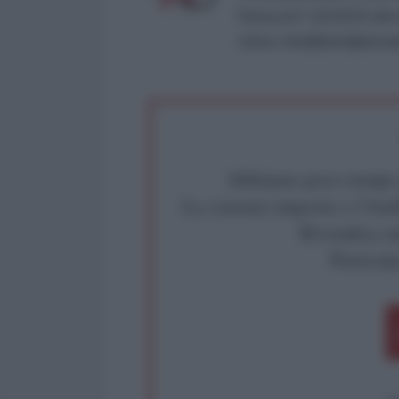
Roma al n° 162/2015 del re
critica: info@lantidiplomat
Abbiamo poco tempo pe
La censura imposta a l'Ant
Rivendica un
Partecip