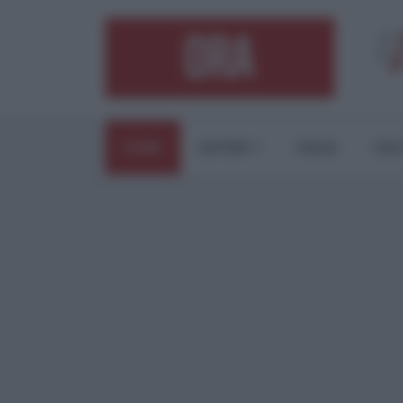
HOME
ESTERI
ITALIA
CUL