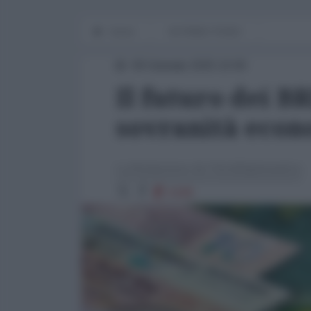
Home
IN PRIMO PIANO
09 Gennaio 2025 10:00
Il futuro dei BR
sovranità eco
La Redazione de l'AntiDiplomatico
5189