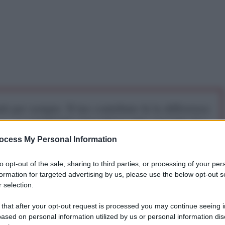
iti per sempre. Il tuo contributo fa la differenza:
mazione. L'ANTIDIPLOMATICO SEI ANCHE TU!
ocess My Personal Information
a 5€
Dona 15€
Scegli importo
to opt-out of the sale, sharing to third parties, or processing of your per
formation for targeted advertising by us, please use the below opt-out s
 selection.
denza dei BRICS nel 2025, ha annunciato l'intenzione
 that after your opt-out request is processed you may continue seeing i
ute locali tra i membri del blocco. L'obiettivo non è
ased on personal information utilized by us or personal information dis