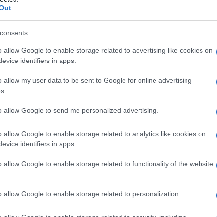
Out
nce internazionale. Un altro tema centrale è la
a dal sistema SWIFT per le transazioni finanziarie. La
consents
terbank Payment System (CIPS), ha già fatto
o allow Google to enable storage related to advertising like cookies on
ltri membri dei BRICS stanno esplorando sistemi
evice identifiers in apps.
en ha sottolineato che ridurre la dipendenza dal
enziale per evitare la trasformazione della valuta
o allow my user data to be sent to Google for online advertising
s.
mostrato dalle sanzioni contro la Russia. Ha
ture finanziarie alternative per garantire sovranità
to allow Google to send me personalized advertising.
za economica.
o allow Google to enable storage related to analytics like cookies on
evice identifiers in apps.
esta solo una prospettiva, il blocco sta
i e criptovalute. La Russia e la Cina stanno già
o allow Google to enable storage related to functionality of the website
anche centrali, e il Brasile ha avviato la
digitale, Drex. Il futuro dei BRICS si prospetta
o allow Google to enable storage related to personalization.
tegrazione economica e finanziaria, mantenendo però
o. Il focus rimane sulla diversificazione delle
o allow Google to enable storage related to security, including