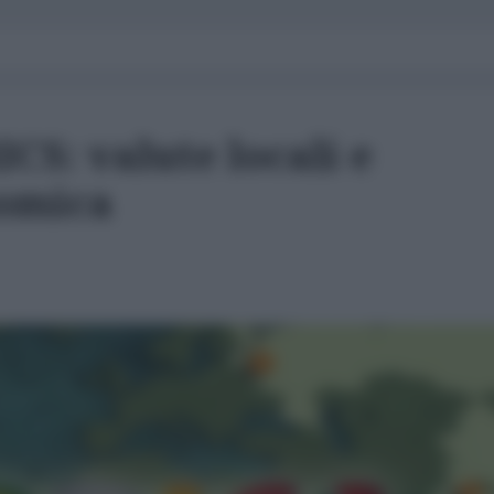
ICS: valute locali e
nomica