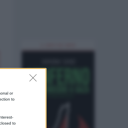
IL LIBRO DEL MESE
sonal or
ection to
nterest-
closed to