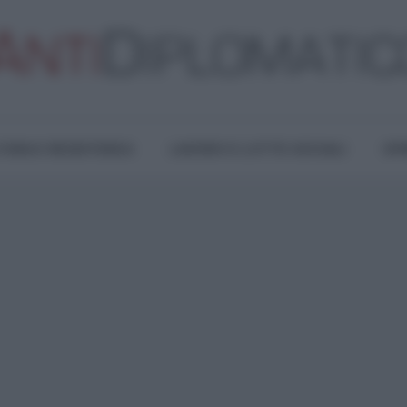
TURA E RESISTENZA
LAVORO E LOTTE SOCIALI
OPI