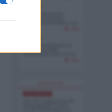
EUROPA
Mosca: le esercitazioni
nucleari di Germania e
Francia sono il preludio a una
guerra contro la Russia
7383
EUROPA
Petro accusa Netanyahu di
essere responsabile
"dell'invasione civile di Ceuta
da parte dei marocchini"
7053
WORLD AFFAIRS
NORD-AMERICA
Iran-USA, scoppia il caso dei
dati manipolati: il nuovo
metodo del Pentagono per