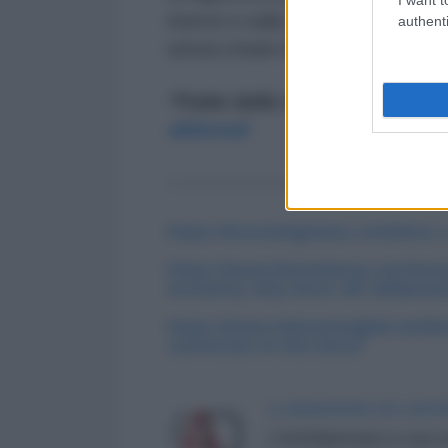
riserve e sulla costruzione di sis
authenti
senza creare instabilità.
*Tratto dalla newsletter quotid
abbonati
----------------------
https://investingnews.com/brics-
https://www.bloomberg.com/new
economy-why-brics-de-dollariza
https://www.telesurenglish.net/bra
currencies-in-the-brics/
LA REDAZIONE DE L'ANT
L'AntiDiplomatico è una te