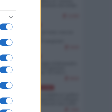
Quali sarebbero le “vittorie
ucraine” decantate dai media
italici?
11300
EUROPA
Invasione di Ceuta: cosa sta
accadendo
nell'enclave spagnola?
9229
EUROPA
Quando il figlio di Netanyahu
incitava "l'occupazione
musulmana" di Ceuta e
Melilla
8526
AMERICA LATINA
Dalla Convertibilità al "grillete
fiscal": l'Argentina si consegna
ai mercati (ancora una volta)
7849