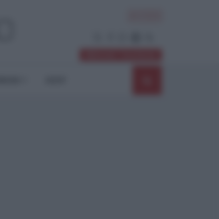
ACCEDI
Abbonati / Sostienici
NIONI
SHOP