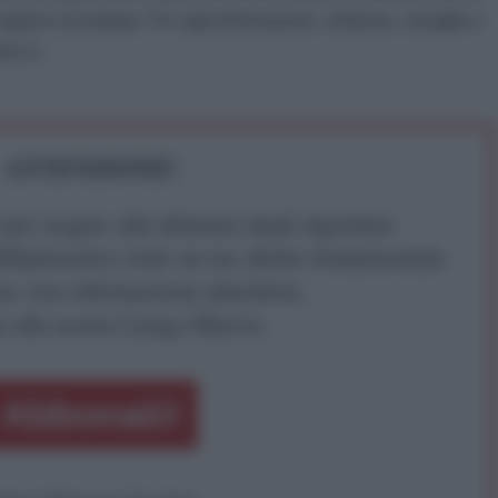
gistro di stampa. Per ogni informazione, richiesta, consiglio e
ico.it
ATTENZIONE!
r reagire alla dittatura degli algoritmi.
iDiplomatico lede un tuo diritto fondamentale.
a vera informazione pluralista.
a alla nostra Lunga Marcia.
Abbonati!