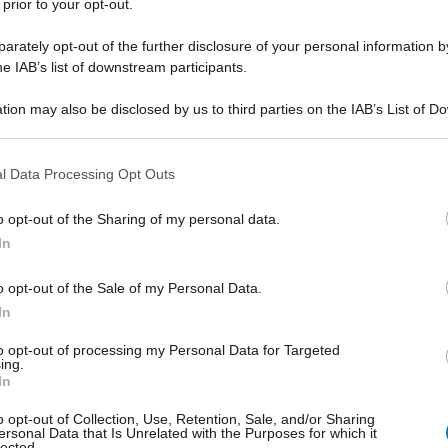
tense, ma sfruttare il dinamismo delle economie
 prior to your opt-out.
ano Eduardo Saboia ha sottolineato che l'iniziativa
rately opt-out of the further disclosure of your personal information by
ale, promuovendo riforme che rispecchino le realtà
he IAB’s list of downstream participants.
 il dibattito sulle valute locali non implica intenzioni
tion may also be disclosed by us to third parties on the IAB’s List of 
nte, bensì di stimolare commercio, investimenti e
 that may further disclose it to other third parties.
o.
 that this website/app uses one or more Google services and may gath
l Data Processing Opt Outs
including but not limited to your visit or usage behaviour. You may click 
resse riguardo le intenzioni di Donald Trump
 to Google and its third-party tags to use your data for below specifi
o opt-out of the Sharing of my personal data.
riffe punitive, Saboia ha chiarito che le discussioni
ogle consent section.
In
te, includendo anche la considerazione di valute
he le riserve in dollari degli Stati membri dovrebbero
o opt-out of the Sale of my Personal Data.
 con il sistema attuale. I BRICS stanno espandendo la
In
embri come Egitto, Emirati Arabi Uniti, Etiopia, Iran,
to opt-out of processing my Personal Data for Targeted
re, hanno creato lo status di "Stato associato" per
ing.
In
o opt-out of Collection, Use, Retention, Sale, and/or Sharing
ersonal Data that Is Unrelated with the Purposes for which it
nta a rafforzare la voce del Sud Globale e
lected.