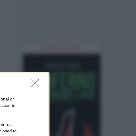
IL LIBRO DEL MESE
sonal or
ection to
nterest-
closed to