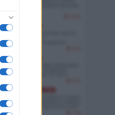
Quali sarebbero le “vittorie
ucraine” decantate dai media
italici?
10191
EUROPA
Invasione di Ceuta: cosa sta
accadendo
nell'enclave spagnola?
9210
EUROPA
Quando il figlio di Netanyahu
incitava "l'occupazione
musulmana" di Ceuta e
Melilla
8471
AMERICA LATINA
Dalla Convertibilità al "grillete
fiscal": l'Argentina si consegna
ai mercati (ancora una volta)
7798