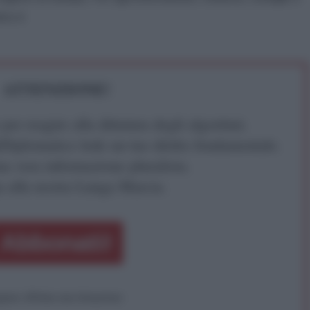
ico.it
ATTENZIONE!
r reagire alla dittatura degli algoritmi.
iDiplomatico lede un tuo diritto fondamentale.
a vera informazione pluralista.
a alla nostra Lunga Marcia.
Abbonati!
pure effettua una donazione