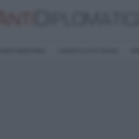
TURA E RESISTENZA
LAVORO E LOTTE SOCIALI
OPI