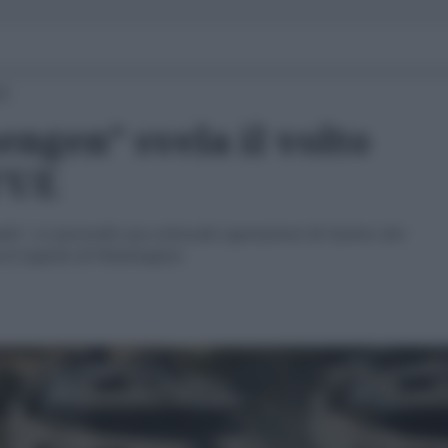
23
hengen" svela il volto
l'UE
tale", si nasconde una colossale operazione di riarmo che
a le logiche di Washington