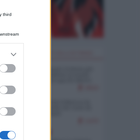
 third
Downstream
er and store
I PIÙ LETTI DELLA SETTIMANA
to grant or
ed purposes
Restare umani: la forma più
alta di ribellione al mondo
distopico di oggi (di Alberto
Bradanini)
20610
Ceuta: perché il Marocco fa
con noi quello che vuole (di
Alberto Negri)
12470
EUROPA