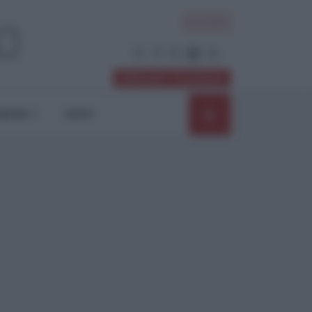
ACCEDI
Abbonati / Sostienici
NIONI
SHOP