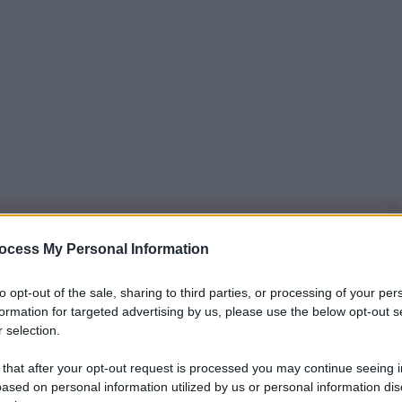
iti per sempre. Il tuo contributo fa la differenza:
ocess My Personal Information
mazione. L'ANTIDIPLOMATICO SEI ANCHE TU!
to opt-out of the sale, sharing to third parties, or processing of your per
formation for targeted advertising by us, please use the below opt-out s
a 5€
Dona 15€
Scegli importo
 selection.
 that after your opt-out request is processed you may continue seeing i
ased on personal information utilized by us or personal information dis
fittizia proveniente dall'Est, l'Unione Europea sta