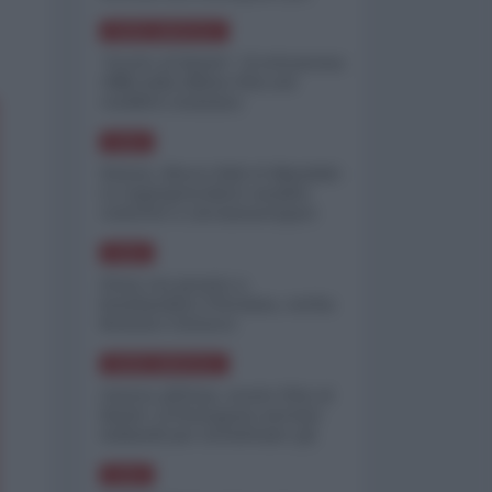
minimizzare le perdite
NORD-AMERICA
"Scorte al limite": il retroscena
CNN sulla difesa USA nel
conflitto iraniano
ASIA
Yemen, blocco Bab el-Mandab:
Le superpetroliere saudite
costrette a circumnavigare
l'Africa
ASIA
l'Iran era pronto a
bombardare l'Ucraina, cos'ha
fermato l'attacco
NORD-AMERICA
Guerra all'Iran, scorte USA al
limite: il Pentagono investe
miliardi per ricostituire gli
arsenali
ASIA