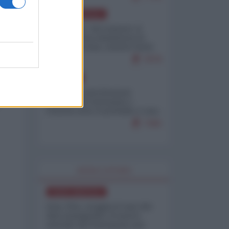
NORD-AMERICA
Il "mistero" dei numeri: il
governo Usa minimizza le
vittime in Iran, mentre fonti
interne...
7679
EUROPA
Mosca: le esercitazioni
nucleari di Germania e
Francia sono il preludio a una
guerra contro la Russia
7365
WORLD AFFAIRS
NORD-AMERICA
Iran-USA, scoppia il caso dei
dati manipolati: il nuovo
metodo del Pentagono per