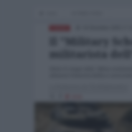
Home
IN PRIMO PIANO
04 Dicembre 2025 17:
EUROPA
Il "Military Sc
militarista del
Dietro lo slogan della "difesa continen
alimenta l'industria bellica e assecond
La Redazione de l'AntiDiplomatico
2538