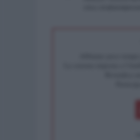
critica: info@lantidiplomat
Abbiamo poco tempo pe
La censura imposta a l'Ant
Rivendica un
Partecip
op