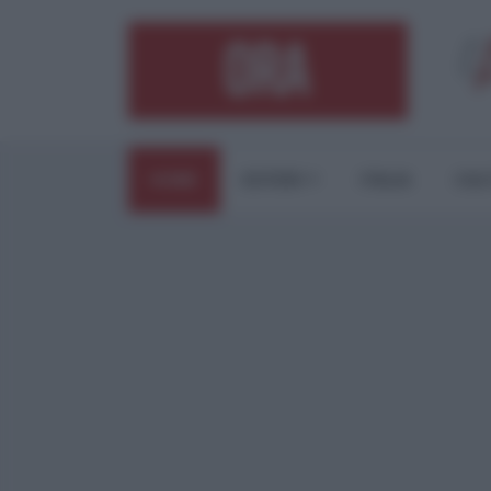
HOME
ESTERI
ITALIA
CUL