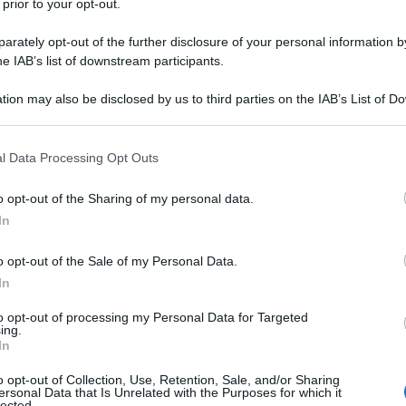
 prior to your opt-out.
a pericolosa mutazione. Abbandonando
rately opt-out of the further disclosure of your personal information by
ia vocazione di unione economica e pacifica,
he IAB’s list of downstream participants.
mpre più come un blocco militarista aggressivo,
 della NATO. La denuncia, netta e documentata, giunge
tion may also be disclosed by us to third parties on the IAB’s List of 
 that may further disclose it to other third parties.
presso l'UE ed è riportata dal quotidiano
Izvestia
,
izzazione del blocco sia confermata dall'ultimo,
 that this website/app uses one or more Google services and may gath
l Data Processing Opt Outs
including but not limited to your visit or usage behaviour. You may click 
la Commissione: il cosiddetto "Military Schengen".
 to Google and its third-party tags to use your data for below specifi
o opt-out of the Sharing of my personal data.
ogle consent section.
In
gine, prevede la creazione di un corridoio logistico-
e e velocizzare il movimento di truppe e armamenti
o opt-out of the Sale of my Personal Data.
 membri. Con un investimento stimato in circa 100
In
a potenziare infrastrutture di trasporto a doppio uso,
to opt-out of processing my Personal Data for Targeted
a priorità dell'attuale establishment comunitario: la
ing.
In
o opt-out of Collection, Use, Retention, Sale, and/or Sharing
ersonal Data that Is Unrelated with the Purposes for which it
 bollato l'iniziativa come maliziosa, sottolineando
lected.