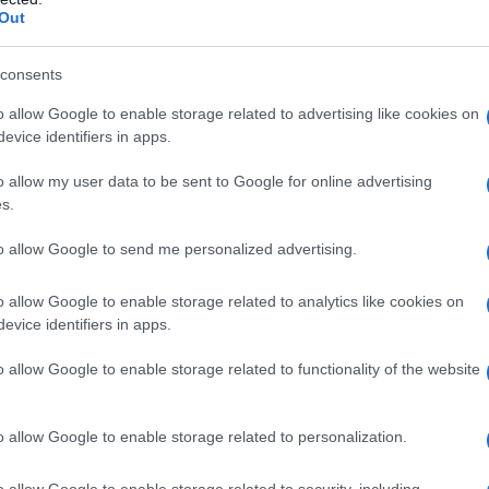
Out
 narrazione antagonistica artificiosamente
 Bruxelles, come "non puoi proteggere il continente se
consents
come un tentativo goffo di giustificare una colossale
ento alle logiche del confronto.
o allow Google to enable storage related to advertising like cookies on
evice identifiers in apps.
diano russo, sollevano dubbi pesanti non solo sulle
o allow my user data to be sent to Google for online advertising
e sulla reale efficacia e sulla trasparenza
s.
avel Feldman, professore all'Accademia del Lavoro e
to allow Google to send me personalized advertising.
 il "Military Schengen" un "enorme bluff". Secondo
bbe più che altro a placare le pressioni del
o allow Google to enable storage related to analytics like cookies on
rump, che esige un aumento delle spese militari
evice identifiers in apps.
casione di business per lobbisti, imprese e
o allow Google to enable storage related to functionality of the website
patto reale sulle capacità operative dell'Alleanza
o allow Google to enable storage related to personalization.
dallo stesso esperto Vadim Koroshchupov, è il
o allow Google to enable storage related to security, including