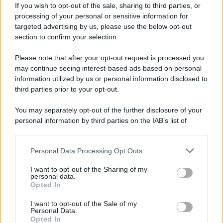
If you wish to opt-out of the sale, sharing to third parties, or
processing of your personal or sensitive information for
targeted advertising by us, please use the below opt-out
section to confirm your selection.
Dalla Convertibilità al "grillete fiscal":
Please note that after your opt-out request is processed you
l'Argentina si consegna ai mercati (ancora
may continue seeing interest-based ads based on personal
una volta)
information utilized by us or personal information disclosed to
third parties prior to your opt-out.
01 Agosto 2026 19:07
You may separately opt-out of the further disclosure of your
personal information by third parties on the IAB’s list of
downstream participants.
#
ECONOMIA
E
DINTORNI
Personal Data Processing Opt Outs
This information may also be disclosed by us to third parties
on the IAB’s List of Downstream Participants that may further
di Giuseppe Masala
I want to opt-out of the Sharing of my
disclose it to other third parties.
personal data.
Opted In
Please note that this website/app uses one or more Google
services and may gather and store information including but
I want to opt-out of the Sale of my
Personal Data.
not limited to your visit or usage behaviour. You may click to
Opted In
grant or deny consent to Google and its third-party tags to