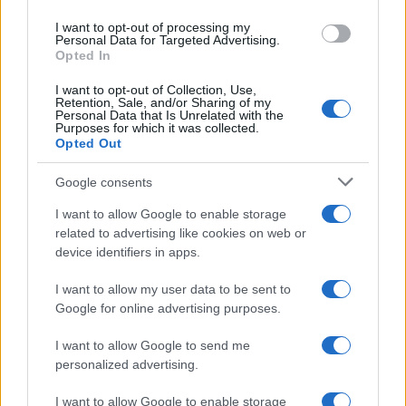
use your data for below specified purposes in below Google
I want to opt-out of processing my
consent section.
Personal Data for Targeted Advertising.
Opted In
I want to opt-out of Collection, Use,
Retention, Sale, and/or Sharing of my
Personal Data that Is Unrelated with the
Purposes for which it was collected.
Opted Out
Google consents
I want to allow Google to enable storage
related to advertising like cookies on web or
device identifiers in apps.
I want to allow my user data to be sent to
Google for online advertising purposes.
IL LIBRO DEL MESE
I want to allow Google to send me
personalized advertising.
I want to allow Google to enable storage