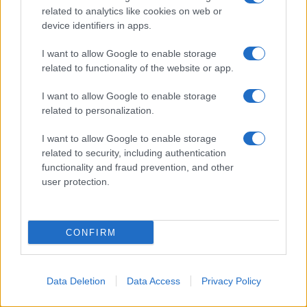
related to analytics like cookies on web or
device identifiers in apps.
I want to allow Google to enable storage
related to functionality of the website or app.
I want to allow Google to enable storage
related to personalization.
I want to allow Google to enable storage
related to security, including authentication
functionality and fraud prevention, and other
user protection.
CONFIRM
Data Deletion
Data Access
Privacy Policy