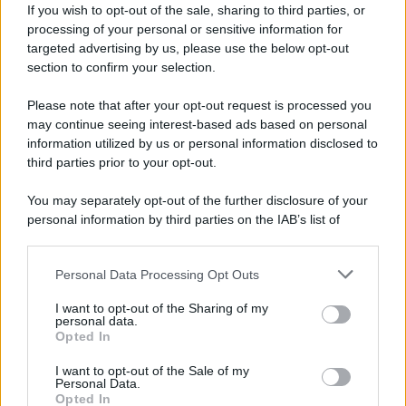
If you wish to opt-out of the sale, sharing to third parties, or
Abbonati per commentare
processing of your personal or sensitive information for
targeted advertising by us, please use the below opt-out
section to confirm your selection.
Le più recenti da OP-ED
Please note that after your opt-out request is processed you
may continue seeing interest-based ads based on personal
information utilized by us or personal information disclosed to
third parties prior to your opt-out.
You may separately opt-out of the further disclosure of your
personal information by third parties on the IAB’s list of
downstream participants.
Personal Data Processing Opt Outs
This information may also be disclosed by us to third parties
on the IAB’s List of Downstream Participants that may further
I want to opt-out of the Sharing of my
disclose it to other third parties.
personal data.
Opted In
Please note that this website/app uses one or more Google
services and may gather and store information including but
Il Grande Fratello? Si chiama Palantir
I want to opt-out of the Sale of my
Personal Data.
not limited to your visit or usage behaviour. You may click to
Opted In
grant or deny consent to Google and its third-party tags to