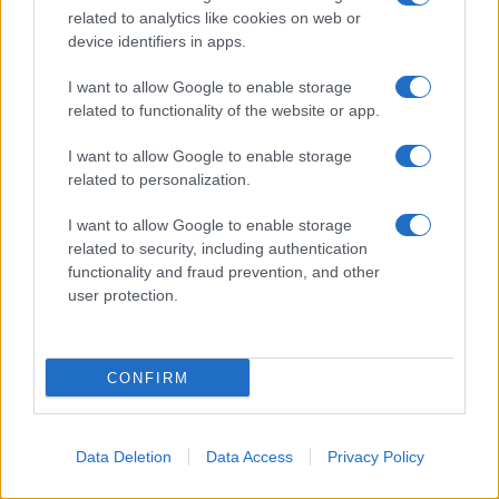
related to analytics like cookies on web or
device identifiers in apps.
04 Agosto 2026 07:00
I want to allow Google to enable storage
related to functionality of the website or app.
I want to allow Google to enable storage
related to personalization.
I want to allow Google to enable storage
related to security, including authentication
functionality and fraud prevention, and other
user protection.
CONFIRM
Altro che securitarismo e immigrazione, il
66% degli italiani rinuncia a fare figli
perché costa troppo
Data Deletion
Data Access
Privacy Policy