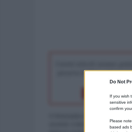
I nostri articoli saranno gratu
preserva la libera infor
Do Not Pr
Dona 1€
Don
If you wish 
sensitive in
confirm your
Il Venezuela è alle prese con una d
Please note
recente: il devastante
doppio te
based ads b