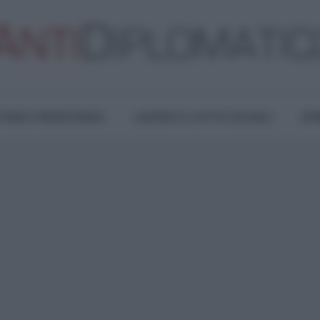
TURA E RESISTENZA
LAVORO E LOTTE SOCIALI
OPI