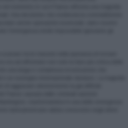
 nel momento in cui il Paese affronta una tragedia
nali. Una decisione che evidenzia la contraddizione
olare anche operazioni essenziali, salvo essere
o l'emergenza rende impossibile ignorarne gli
a scavare tra le macerie nella speranza di trovare
ova ora ad affrontare non solo la fase più critica delle
che una lunga e complessa ricostruzione che
li e un sostegno internazionale duraturo. La tragedia
i di aggravare ulteriormente la già difficile
l Paese causata dalle criminali sanzioni
i Washington, trasformandosi in una delle emergenze
ente latinoamericano abbia conosciuto negli ultimi