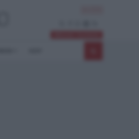
ACCEDI
Abbonati / Sostienici
NIONI
SHOP