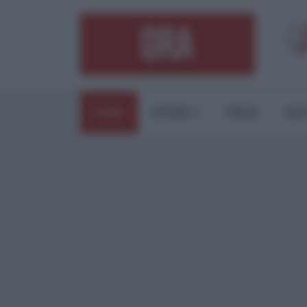
HOME
ESTERI
ITALIA
CUL