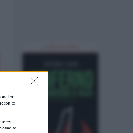
IL LIBRO DEL MESE
sonal or
ection to
nterest-
closed to