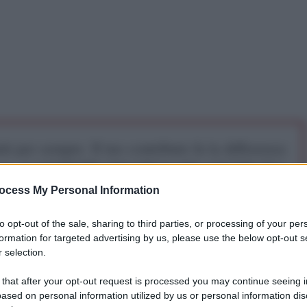
iti per sempre. Il tuo contributo fa la differenza:
mazione. L'ANTIDIPLOMATICO SEI ANCHE TU!
ocess My Personal Information
a 5€
Dona 15€
Scegli importo
to opt-out of the sale, sharing to third parties, or processing of your per
formation for targeted advertising by us, please use the below opt-out s
 selection.
elle più gravi catastrofi naturali della sua storia
 that after your opt-out request is processed you may continue seeing i
rremoto
che il 24 giugno ha sconvolto il Paese. Il
ased on personal information utilized by us or personal information dis