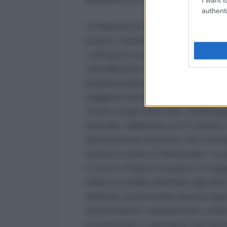
authenti
Le Nazioni Unite hanno inviato do
urbano, mentre diversi paesi hann
L'aeroporto principale di Caraca
cancellazione di numerosi voli int
progressivamente riprendendo le o
maggiore attenzione sul piano geo
Tesoro degli Stati Uniti. Washingt
speciale valida fino al 23 ottobre
operazioni di soccorso che norma
imposto contro il Venezuela. La 
e verso il Paese da parte di sogg
milioni di dollari destinati agli 
implicito di una realtà spesso igno
sanzionatorio statunitense continu
economiche e operative del Vene