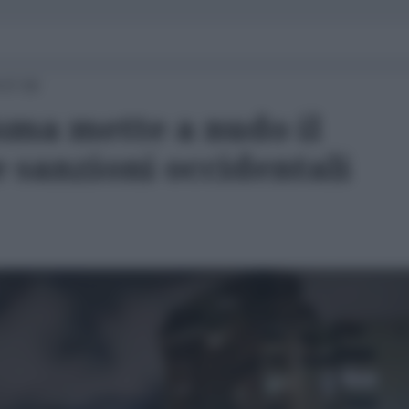
 07:00
isma mette a nudo il
 sanzioni occidentali