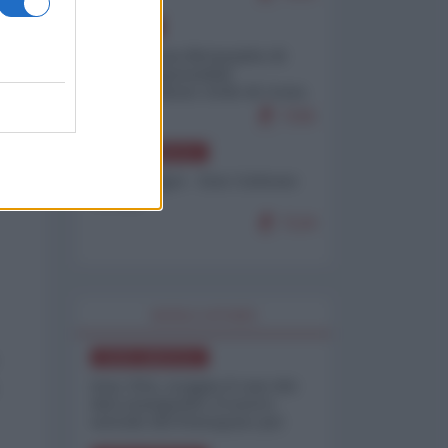
EUROPA
Petro accusa Netanyahu di
essere responsabile
"dell'invasione civile di Ceuta
da parte dei marocchini"
7155
NORD-AMERICA
Chris Hedges - Don Corleone
Trump
7124
WORLD AFFAIRS
NORD-AMERICA
Iran-USA, scoppia il caso dei
dati manipolati: il nuovo
metodo del Pentagono per
minimizzare le perdite