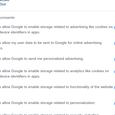
Out
ti, che ha impedito alle strutture già lesionate dal
econdo. Il fenomeno è inoltre collegato alla
consents
ca caraibica e quella sudamericana, lungo il sistema
o allow Google to enable storage related to advertising like cookies on
l nord del Venezuela. Sul terreno prosegue una
evice identifiers in apps.
. La presidente incaricata Delcy Rodríguez si è
 e successivamente nei quartieri colpiti di Caracas
o allow my user data to be sent to Google for online advertising
s.
cerca e salvataggio insieme ai vertici del governo, tra
abello. "La priorità assoluta è salvare quante più
to allow Google to send me personalized advertising.
primendo vicinanza alle famiglie colpite e
o allow Google to enable storage related to analytics like cookies on
ponibile è stata mobilitata per individuare eventuali
evice identifiers in apps.
to il dispiegamento di 11.500 uomini delle forze di
di volontari che partecipano alla rimozione delle
o allow Google to enable storage related to functionality of the website
 di prima necessità e alla ricerca dei dispersi.
escluso il rischio di tsunami, invitando la
o allow Google to enable storage related to personalization.
lusivamente ai canali ufficiali per evitare la
sposta internazionale è arrivata rapidamente.
o allow Google to enable storage related to security, including