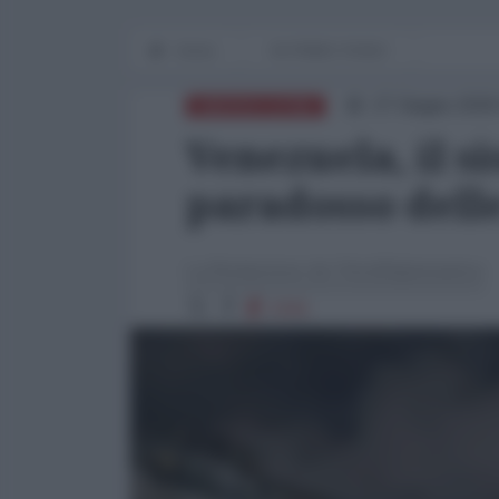
Home
IN PRIMO PIANO
27 Giugno 2026
AMERICA LATINA
Venezuela, il s
paradosso delle
La Redazione de l'AntiDiplomatico
2341