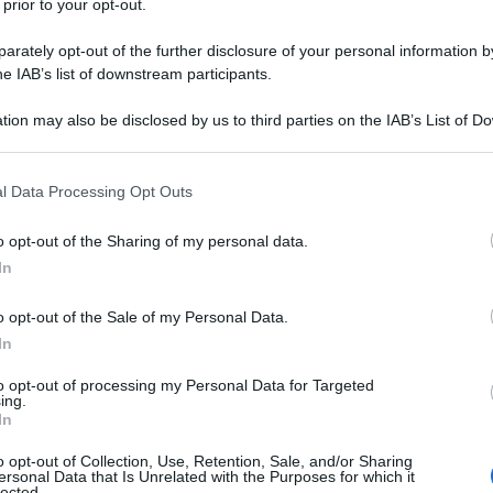
 il passare delle ore: secondo gli ultimi dati forniti
 prior to your opt-out.
Alvarado, le vittime sono salite ad almeno 235,
rately opt-out of the further disclosure of your personal information by
ato quota 4.300. Restano inoltre 157 dispersi, circa
he IAB’s list of downstream participants.
otto le macerie e quasi 3.000 famiglie sfollate
tion may also be disclosed by us to third parties on the IAB’s List of 
i). Le due scosse principali, di magnitudo 7,2 e 7,5, si
 that may further disclose it to other third parties.
 di distanza, dando origine a un raro e devastante
 that this website/app uses one or more Google services and may gath
smico. Nelle ventiquattro ore successive sono
l Data Processing Opt Outs
including but not limited to your visit or usage behaviour. You may click 
sestamento, segno di una forte instabilità dell'area
 to Google and its third-party tags to use your data for below specifi
o opt-out of the Sharing of my personal data.
truzione è lo stato costiero di La Guaira, dove oltre
ogle consent section.
In
avissimi danni si registrano anche nella capitale
 e Carabobo. Complessivamente risultano
o opt-out of the Sale of my Personal Data.
mentre otto ospedali hanno riportato danni
In
aria l'evacuazione dei pazienti.
to opt-out of processing my Personal Data for Targeted
ing.
In
tato di emergenza nazionale e mobilitato migliaia di
, l'eccezionale violenza del sisma è stata determinata
o opt-out of Collection, Use, Retention, Sale, and/or Sharing
ersonal Data that Is Unrelated with the Purposes for which it
magnitudo delle due scosse, la loro scarsa profondità
lected.