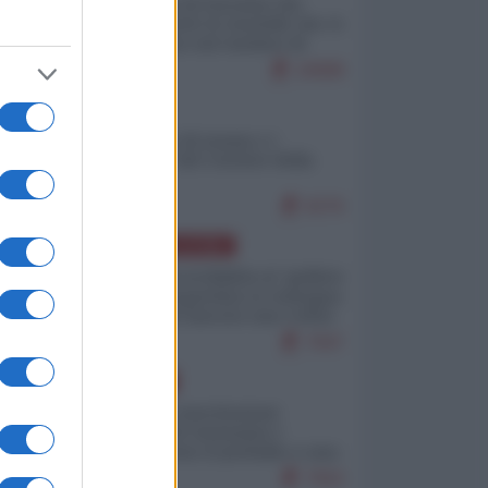
La mappa di Eurostat che
smonta tutte le storielle che vi
raccontano sul turismo di
massa
10698
ITALIA
Il turismo di massa e i
"risvegli" del Corriere della
sera
9276
AMERICA LATINA
Dalla Convertibilità al "grillete
fiscal": l'Argentina si consegna
ai mercati (ancora una volta)
7947
EUROPA
Mosca: le esercitazioni
nucleari di Germania e
Francia sono il preludio a una
guerra contro la Russia
7563