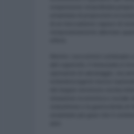
sospensione straordinaria proprio
umanitaria di proporzioni eccezio
di un meccanismo capace di ostac
temporaneamente allentato quand
effetti.
Mentre i soccorritori continuano 
altri superstiti, il Venezuela si tr
operazioni di salvataggio, ma an
richiederà ingenti risorse naziona
del doppio terremoto rischia infatt
situazione economica e sociale de
statunitensi e la guerra ibrida d
umanitarie più gravi che il contin
anni.