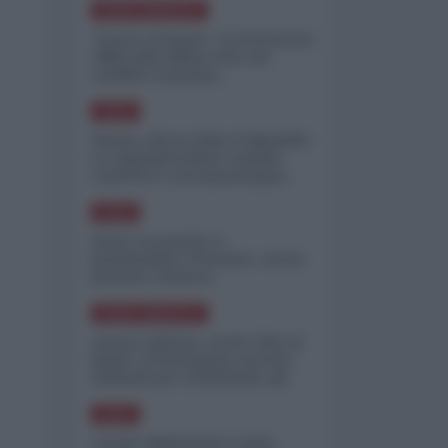
NORD-AMERICA
"Scorte al limite": il retroscena
CNN sulla difesa USA nel
conflitto iraniano
ASIA
Yemen, blocco Bab el-Mandab:
Le superpetroliere saudite
costrette a circumnavigare
l'Africa
ASIA
l'Iran era pronto a
bombardare l'Ucraina, cos'ha
fermato l'attacco
NORD-AMERICA
Guerra all'Iran, scorte USA al
limite: il Pentagono investe
miliardi per ricostituire gli
arsenali
ASIA
Canale diplomatico resta