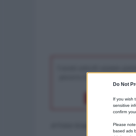
I nostri articoli saranno gratu
preserva la libera infor
Do Not Pr
Dona 1€
Don
If you wish 
sensitive in
confirm your
Please note
di Fulvio Scaglione
-
occhidellag
based ads b