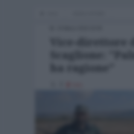
Home
WORLD AFFAIRS
24 Marzo 2016 16:00
Vice-direttore 
Scaglione: "Pa
ha ragione"
5411