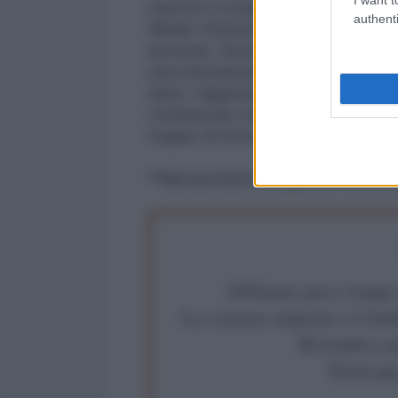
riuscito a compromettere la credib
authenti
Medio Oriente. Che sono una mino
persone. Sono in gran parte (circ
una minoranza che “pesa” ben olt
anno i rappresentanti delle comunit
cristiani più consistenti, hanno c
truppe di terra. Di chi pensate ch
*Riproponiamo su gentile conces
Abbiamo poco tempo pe
La censura imposta a l'Ant
Rivendica un
Partecip