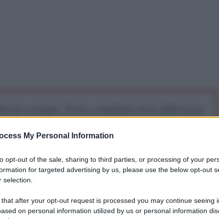
iti per sempre. Il tuo contributo fa la differenza:
mazione. L'ANTIDIPLOMATICO SEI ANCHE TU!
ocess My Personal Information
a 5€
Dona 15€
Scegli importo
to opt-out of the sale, sharing to third parties, or processing of your per
formation for targeted advertising by us, please use the below opt-out s
 selection.
 that after your opt-out request is processed you may continue seeing i
uerra
ased on personal information utilized by us or personal information dis