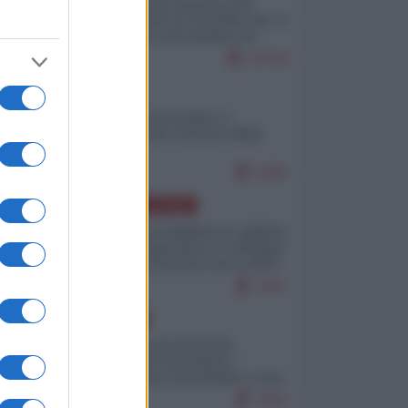
La mappa di Eurostat che
smonta tutte le storielle che vi
raccontano sul turismo di
massa
10718
ITALIA
Il turismo di massa e i
"risvegli" del Corriere della
sera
9285
AMERICA LATINA
Dalla Convertibilità al "grillete
fiscal": l'Argentina si consegna
ai mercati (ancora una volta)
7947
EUROPA
Mosca: le esercitazioni
nucleari di Germania e
Francia sono il preludio a una
guerra contro la Russia
7563