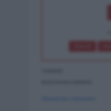
op
Dona 1€
Don
Commenti
ancora nessun commento
Abbonati per commentare