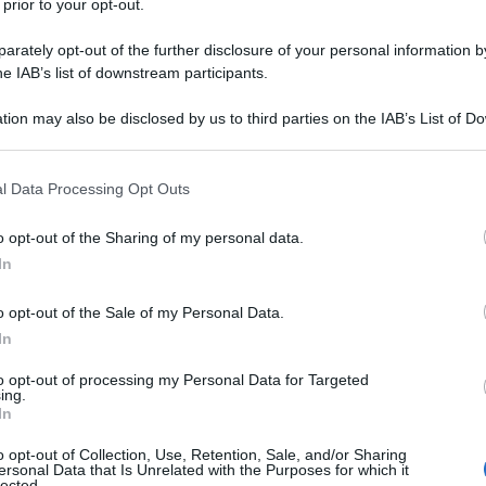
 prior to your opt-out.
guerra è comunque una cosa schifosa. E c’è poco da
rately opt-out of the further disclosure of your personal information by
ia per estirpare l’Isis sarà ancora lunga e sanguinosa.
he IAB’s list of downstream participants.
ira, la grande città e il grande sito archeologico
tion may also be disclosed by us to third parties on the IAB’s List of 
esso sul punto di essere liberati dall’offensiva
 that may further disclose it to other third parties.
all’aviazione russa, fanno tornare alla mente tutte le
ere, in questi mesi, che l’intervento militare ordinato
 that this website/app uses one or more Google services and may gath
l Data Processing Opt Outs
to che complicare le cose, allungare la guerra,
including but not limited to your visit or usage behaviour. You may click 
 to Google and its third-party tags to use your data for below specifi
o opt-out of the Sharing of my personal data.
ogle consent section.
In
 hanno tentato di propinarci questo parere? Ho sotto
lesso articolo pubblicato a fine ottobre 2015 dalla
o opt-out of the Sale of my Personal Data.
appunto: “L’intervento russo in Siria: come prolungare
In
tà di questa “analisi” veniva anche detto che “L’Isis
to opt-out of processing my Personal Data for Targeted
sso, in particolar modo perché l’opposizione subisce
ing.
di Aleppo”.
In
o opt-out of Collection, Use, Retention, Sale, and/or Sharing
d Aleppo operavano non (anche) i miliziani di Al
ersonal Data that Is Unrelated with the Purposes for which it
lected.