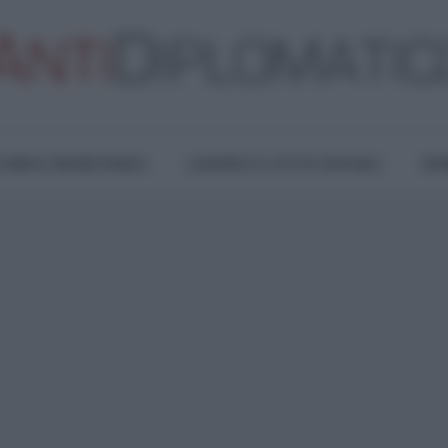
TURA E RESISTENZA
LAVORO E LOTTE SOCIALI
OPI