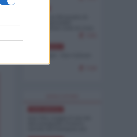
EUROPA
Petro accusa Netanyahu di
essere responsabile
"dell'invasione civile di Ceuta
da parte dei marocchini"
7155
NORD-AMERICA
Chris Hedges - Don Corleone
Trump
7130
WORLD AFFAIRS
NORD-AMERICA
Iran-USA, scoppia il caso dei
dati manipolati: il nuovo
metodo del Pentagono per
minimizzare le perdite