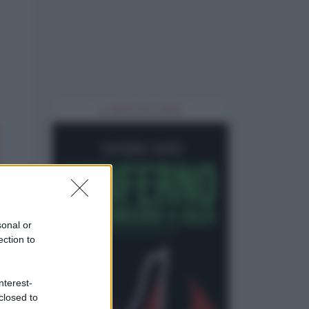
IL LIBRO DEL MESE
sonal or
ection to
nterest-
closed to