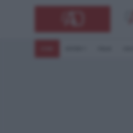
HOME
ESTERI
ITALIA
CUL