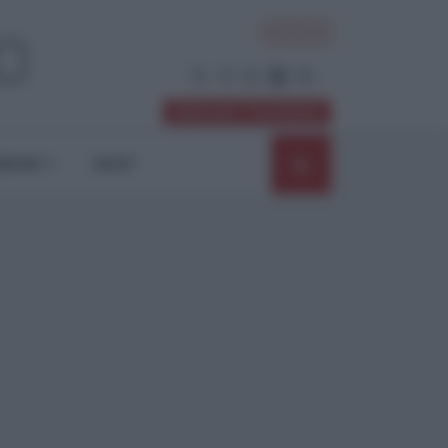
ACCEDI
Abbonati / Sostienici
NIONI
SHOP