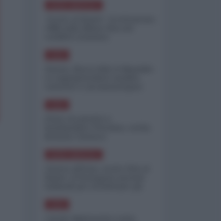
NORD-AMERICA
"Scorte al limite": il retroscena
CNN sulla difesa USA nel
conflitto iraniano
ASIA
Yemen, blocco Bab el-Mandab:
Le superpetroliere saudite
costrette a circumnavigare
l'Africa
ASIA
l'Iran era pronto a
bombardare l'Ucraina, cos'ha
fermato l'attacco
NORD-AMERICA
Guerra all'Iran, scorte USA al
limite: il Pentagono investe
miliardi per ricostituire gli
arsenali
ASIA
Canale diplomatico resta