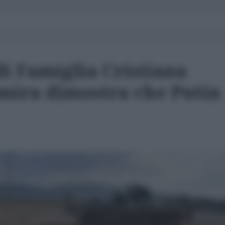
di Famiglia Cristiana
lmira dimostra che Putin