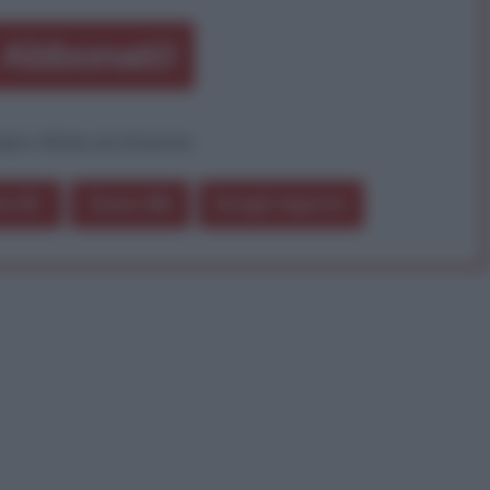
Abbonati!
pure effettua una donazione
a 5€
Dona 15€
Scegli importo