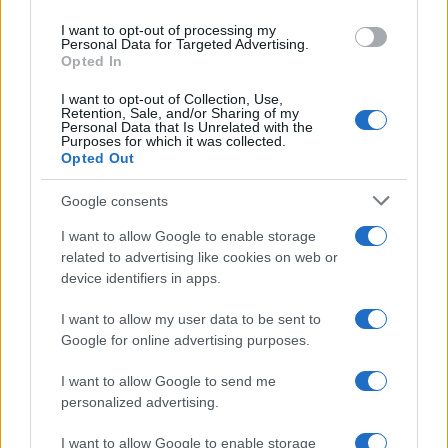
use your data for below specified purposes in below Google
I want to opt-out of processing my
consent section.
Personal Data for Targeted Advertising.
Opted In
I want to opt-out of Collection, Use,
Retention, Sale, and/or Sharing of my
Personal Data that Is Unrelated with the
Purposes for which it was collected.
Opted Out
Google consents
Il nostro welfare dimenticato e
I want to allow Google to enable storage
vilipeso dai paladini del Riarmo
related to advertising like cookies on web or
device identifiers in apps.
10 Aprile 2025 08:00
I want to allow my user data to be sent to
di Federico Giusti Da anni il nostro welfare è inadeguato e
Google for online advertising purposes.
non risponde agli effettivi bisogni della popolazione specie
I want to allow Google to send me
quella in età giovanile. Ma, per quanto imperfetto, il
personalized advertising.
welfare...
I want to allow Google to enable storage