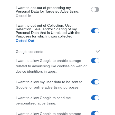
use your data for below specified purposes in below Google
24 Luglio 2026 15:49
I want to opt-out of processing my
consent section.
Personal Data for Targeted Advertising.
Opted In
I want to opt-out of Collection, Use,
#
GENERAZIONE
ANTIDIPLOMATICA
Retention, Sale, and/or Sharing of my
Personal Data that Is Unrelated with the
Purposes for which it was collected.
Opted Out
Google consents
I want to allow Google to enable storage
related to advertising like cookies on web or
device identifiers in apps.
Berlino salva la privacy delle chat online –
I want to allow my user data to be sent to
ma il rischio censura resta all’orizzonte
Google for online advertising purposes.
17 Ottobre 2025 13:00
I want to allow Google to send me
personalized advertising.
#
UNA
FINESTRA
APERTA
I want to allow Google to enable storage