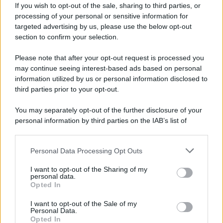
If you wish to opt-out of the sale, sharing to third parties, or
processing of your personal or sensitive information for
targeted advertising by us, please use the below opt-out
section to confirm your selection.
Gli Stati Uniti stanno perdendo “la Guerra
Mondiale a pezzi”?
Please note that after your opt-out request is processed you
25 Giugno 2026 10:00
may continue seeing interest-based ads based on personal
information utilized by us or personal information disclosed to
third parties prior to your opt-out.
You may separately opt-out of the further disclosure of your
#
EXODUS
personal information by third parties on the IAB’s list of
downstream participants.
di Michelangelo Severgnini
Personal Data Processing Opt Outs
This information may also be disclosed by us to third parties
on the IAB’s List of Downstream Participants that may further
I want to opt-out of the Sharing of my
disclose it to other third parties.
personal data.
Opted In
Please note that this website/app uses one or more Google
La Trilogia del Rimosso di Michelangelo
services and may gather and store information including but
I want to opt-out of the Sale of my
Severgnini, prodotta da l'AntiDiplomatico,
Personal Data.
not limited to your visit or usage behaviour. You may click to
interamente in chiaro
Opted In
grant or deny consent to Google and its third-party tags to