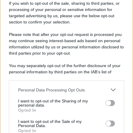
If you wish to opt-out of the sale, sharing to third parties, or
processing of your personal or sensitive information for
targeted advertising by us, please use the below opt-out
section to confirm your selection.
Please note that after your opt-out request is processed you
may continue seeing interest-based ads based on personal
information utilized by us or personal information disclosed to
third parties prior to your opt-out.
You may separately opt-out of the further disclosure of your
personal information by third parties on the IAB’s list of
downstream participants.
Personal Data Processing Opt Outs
This information may also be disclosed by us to third parties
#
GEOGRAFIE
DEL
POTERE
on the IAB’s List of Downstream Participants that may further
I want to opt-out of the Sharing of my
disclose it to other third parties.
personal data.
Opted In
di Fabio Massimo Paernti
Please note that this website/app uses one or more Google
services and may gather and store information including but
I want to opt-out of the Sale of my
Personal Data.
not limited to your visit or usage behaviour. You may click to
Opted In
grant or deny consent to Google and its third-party tags to