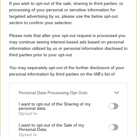
If you wish to opt-out of the sale, sharing to third parties, or
processing of your personal or sensitive information for
targeted advertising by us, please use the below opt-out
Le più recenti da OP-ED
section to confirm your selection.
Please note that after your opt-out request is processed you
may continue seeing interest-based ads based on personal
information utilized by us or personal information disclosed to
third parties prior to your opt-out.
You may separately opt-out of the further disclosure of your
personal information by third parties on the IAB’s list of
downstream participants.
Personal Data Processing Opt Outs
This information may also be disclosed by us to third parties
on the IAB’s List of Downstream Participants that may further
I want to opt-out of the Sharing of my
disclose it to other third parties.
personal data.
Il Grande Fratello? Si chiama Palantir
Opted In
Please note that this website/app uses one or more Google
services and may gather and store information including but
I want to opt-out of the Sale of my
Personal Data.
not limited to your visit or usage behaviour. You may click to
Opted In
grant or deny consent to Google and its third-party tags to