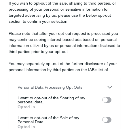
l'Argentina si consegna ai mercati (ancora
If you wish to opt-out of the sale, sharing to third parties, or
una volta)
processing of your personal or sensitive information for
targeted advertising by us, please use the below opt-out
01 Agosto 2026 19:07
section to confirm your selection.
Please note that after your opt-out request is processed you
may continue seeing interest-based ads based on personal
#
ECONOMIA
E
DINTORNI
information utilized by us or personal information disclosed to
third parties prior to your opt-out.
di Giuseppe Masala
You may separately opt-out of the further disclosure of your
personal information by third parties on the IAB’s list of
downstream participants.
Personal Data Processing Opt Outs
This information may also be disclosed by us to third parties
on the IAB’s List of Downstream Participants that may further
I want to opt-out of the Sharing of my
Gli Stati Uniti stanno perdendo “la Guerra
disclose it to other third parties.
personal data.
Mondiale a pezzi”?
Opted In
Please note that this website/app uses one or more Google
25 Giugno 2026 10:00
services and may gather and store information including but
I want to opt-out of the Sale of my
Personal Data.
not limited to your visit or usage behaviour. You may click to
Opted In
grant or deny consent to Google and its third-party tags to