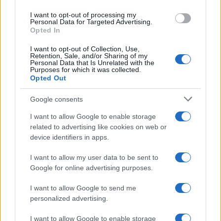
use your data for below specified purposes in below Google
I want to opt-out of processing my
#
EXODUS
consent section.
Personal Data for Targeted Advertising.
Opted In
di Michelangelo Severgnini
I want to opt-out of Collection, Use,
Retention, Sale, and/or Sharing of my
Personal Data that Is Unrelated with the
Purposes for which it was collected.
Opted Out
Google consents
La Trilogia del Rimosso di Michelangelo
Severgnini, prodotta da l'AntiDiplomatico,
I want to allow Google to enable storage
interamente in chiaro
related to advertising like cookies on web or
device identifiers in apps.
24 Luglio 2026 15:49
I want to allow my user data to be sent to
Google for online advertising purposes.
#
GENERAZIONE
ANTIDIPLOMATICA
I want to allow Google to send me
personalized advertising.
I want to allow Google to enable storage