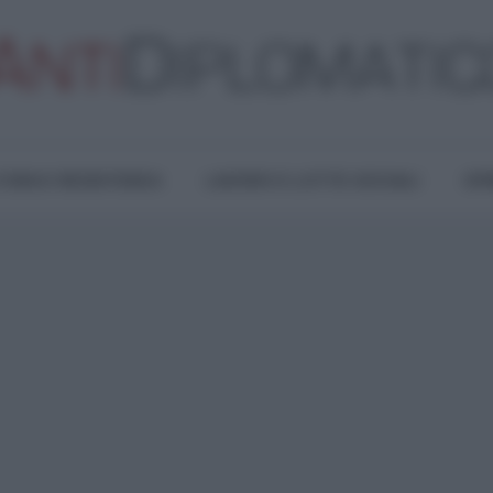
TURA E RESISTENZA
LAVORO E LOTTE SOCIALI
OPI