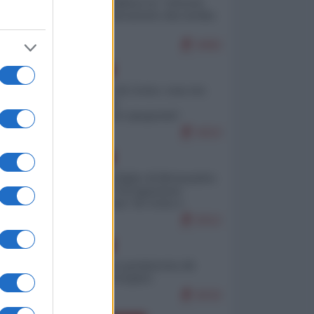
Quali sarebbero le “vittorie
ucraine” decantate dai media
italici?
9492
EUROPA
Invasione di Ceuta: cosa sta
accadendo
nell'enclave spagnola?
9153
EUROPA
Quando il figlio di Netanyahu
incitava "l'occupazione
______________________
musulmana" di Ceuta e
Melilla
8312
EUROPA
Geopolitica predatoria (di
Marco Travaglio)
8232