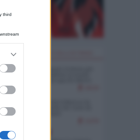
 third
Downstream
er and store
I PIÙ LETTI DELLA SETTIMANA
to grant or
ed purposes
Restare umani: la forma più
alta di ribellione al mondo
distopico di oggi (di Alberto
Bradanini)
19134
Ceuta: perché il Marocco fa
con noi quello che vuole (di
Alberto Negri)
12278
EUROPA