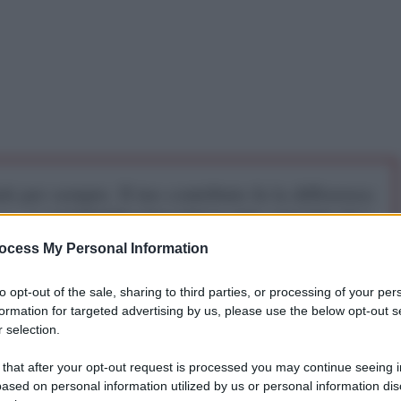
iti per sempre. Il tuo contributo fa la differenza:
mazione. L'ANTIDIPLOMATICO SEI ANCHE TU!
ocess My Personal Information
a 5€
Dona 15€
Scegli importo
to opt-out of the sale, sharing to third parties, or processing of your per
formation for targeted advertising by us, please use the below opt-out s
 selection.
 that after your opt-out request is processed you may continue seeing i
ased on personal information utilized by us or personal information dis
devono continuare. Contrastare la violenza con la