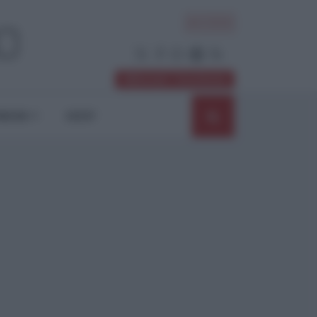
ACCEDI
Abbonati / Sostienici
NIONI
SHOP