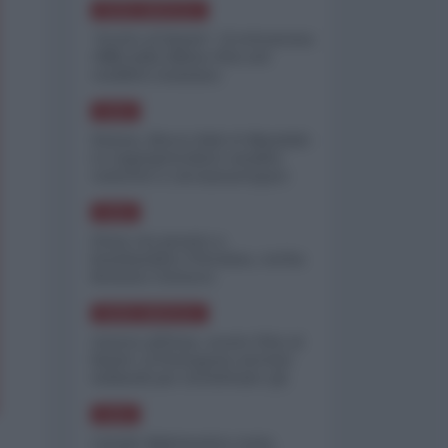
NORD-AMERICA
"Scorte al limite": il retroscena
CNN sulla difesa USA nel
conflitto iraniano
ASIA
Yemen, blocco Bab el-Mandab:
Le superpetroliere saudite
costrette a circumnavigare
l'Africa
ASIA
l'Iran era pronto a
bombardare l'Ucraina, cos'ha
fermato l'attacco
NORD-AMERICA
Guerra all'Iran, scorte USA al
limite: il Pentagono investe
miliardi per ricostituire gli
arsenali
ASIA
Canale diplomatico resta