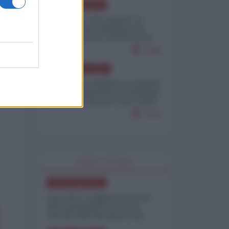
NORD-AMERICA
Il "mistero" dei numeri: il
governo Usa minimizza le
vittime in Iran, mentre fonti
interne...
7648
AMERICA LATINA
Dalla Convertibilità al "grillete
fiscal": l'Argentina si consegna
ai mercati (ancora una volta)
7624
WORLD AFFAIRS
NORD-AMERICA
Iran-USA, scoppia il caso dei
dati manipolati: il nuovo
metodo del Pentagono per
minimizzare le perdite