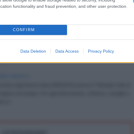
cation functionality and fraud prevention, and other user protection.
ad" - prigioniera palestinese - (Edizioni Q in
i) sosterrete i prossimi progetti di "Gazzella"
CONFIRM
dotto/2091/
Data Deletion
Data Access
Privacy Policy
tti. Grazie
IDIPLOMATICO
stata registrata in data 08/09/2015 presso il Tribunale civile di
gistro di stampa. Per ogni informazione, richiesta, consiglio e
ico.it
ATTENZIONE!