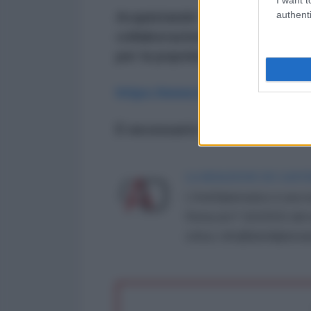
authenti
Acquistando "Il racconto di Sua
collaborazione con LAD edizion
per la popolazione di Gaza:
https://www.ladedizioni.it/pro
È necessario il contributo di tu
LA REDAZIONE DE L'ANT
L'AntiDiplomatico è una te
Roma al n° 162/2015 del re
critica: info@lantidiplomat