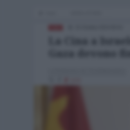
Home
WORLD AFFAIRS
15 Ottobre 2024 09:54
ASIA
La Cina a Israel
Gaza devono fi
La Redazione de l'AntiDiplomatico
1576