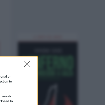
IL LIBRO DEL MESE
sonal or
ection to
nterest-
closed to