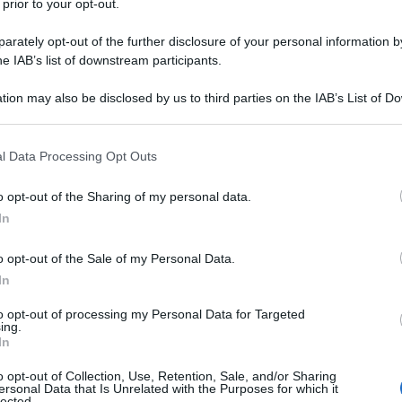
 prior to your opt-out.
dere alle legittime preoccupazioni di tutte le parti”,
rately opt-out of the further disclosure of your personal information by
egli Esteri cinese Wang Yi in una conversazione
he IAB’s list of downstream participants.
eliano, Israel Katz.
tion may also be disclosed by us to third parties on the IAB’s List of 
 that may further disclose it to other third parties.
iplomazia cinese ha sottolineato che "la parte cinese
 e dei disordini nella regione non serva gli interessi di
 that this website/app uses one or more Google services and may gath
l Data Processing Opt Outs
including but not limited to your visit or usage behaviour. You may click 
 to Google and its third-party tags to use your data for below specifi
o opt-out of the Sharing of my personal data.
ogle consent section.
neato che Pechino spera che tutte le parti agiscano
In
in un circolo vizioso nella tensione tra Israele e
o opt-out of the Sale of my Personal Data.
In
to opt-out of processing my Personal Data for Targeted
 degli Esteri cinese ha sollecitato un “cessate il
ing.
rmanente a Gaza”.
In
o opt-out of Collection, Use, Retention, Sale, and/or Sharing
iesto colloqui di pace per risolvere la crisi a Gaza.
ersonal Data that Is Unrelated with the Purposes for which it
lected.