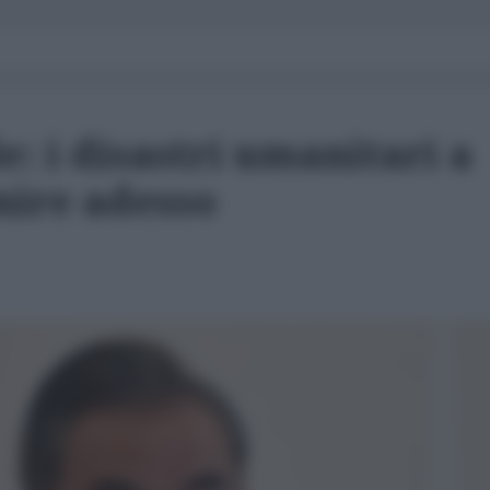
e: i disastri umanitari a
nire adesso