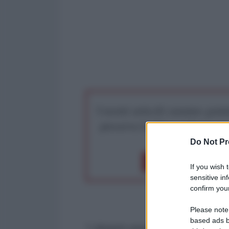
I nostri articoli saranno gratu
preserva la libera infor
Do Not Pr
Dona 1€
Don
If you wish 
sensitive in
confirm your
Please note
based ads b
“I disastri umanitari a Gaza non 