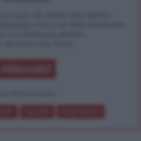
r reagire alla dittatura degli algoritmi.
iDiplomatico lede un tuo diritto fondamentale.
a vera informazione pluralista.
a alla nostra Lunga Marcia.
Abbonati!
pure effettua una donazione
a 5€
Dona 15€
Scegli importo