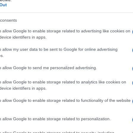
Out
avanti una guerra genocida contro i palestinesi della
razione a sorpresa denominata "Tempesta Al-Aqsa"
consents
enza islamica palestinese (HAMAS). Finora Israele
o allow Google to enable storage related to advertising like cookies on
si e più di 98.684 sono rimasti feriti nell’enclave
evice identifiers in apps.
o allow my user data to be sent to Google for online advertising
s.
a intensificato le sue aggressioni contro il Libano,
to allow Google to send me personalized advertising.
2.300 morti e circa un milione di sfollati.
o allow Google to enable storage related to analytics like cookies on
________________________________________
evice identifiers in apps.
O DEL SUPPORTO DI TUTTI
o allow Google to enable storage related to functionality of the website
nea nel sostenere attivamente tutti i progetti di
o allow Google to enable storage related to personalization.
o allow Google to enable storage related to security, including