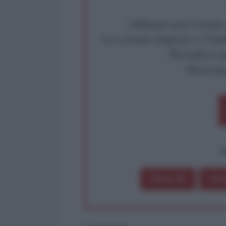
Abbiamo poco tempo pe
La censura imposta a l'Ant
Rivendica un
Partecip
op
Dona 1€
Don