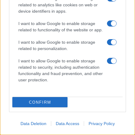
related to analytics like cookies on web or
device identifiers in apps.
Cooperazione navale e deterrenza:
cosa rivela l'ultima missione
I want to allow Google to enable storage
related to functionality of the website or app.
congiunta di Cina e Russia
I want to allow Google to enable storage
30 Luglio 2026 17:31
related to personalization.
Si è concluso con l'arrivo a Vladivostok il pattugliamento
I want to allow Google to enable storage
marittimo congiunto realizzato dalle marine militari di Cina
related to security, including authentication
e Russia, un'operazione durata diciassette giorni che
functionality and fraud prevention, and other
conferma il crescente...
user protection.
CINA
CONFIRM
Data Deletion
Data Access
Privacy Policy