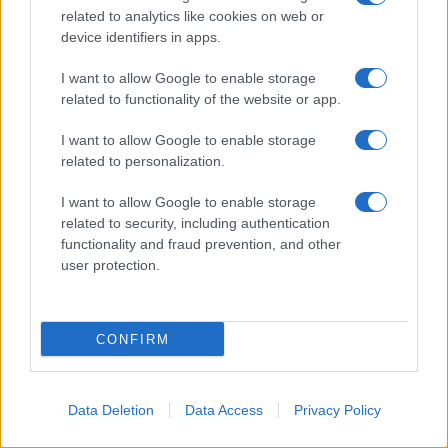
related to analytics like cookies on web or
device identifiers in apps.
di Michelangelo Severgnini
I want to allow Google to enable storage
related to functionality of the website or app.
I want to allow Google to enable storage
related to personalization.
La Trilogia del Rimosso di Michelangelo
Severgnini, prodotta da l'AntiDiplomatico,
I want to allow Google to enable storage
interamente in chiaro
related to security, including authentication
24 Luglio 2026 15:49
functionality and fraud prevention, and other
user protection.
#
GENERAZIONE
ANTIDIPLOMATICA
CONFIRM
Data Deletion
Data Access
Privacy Policy