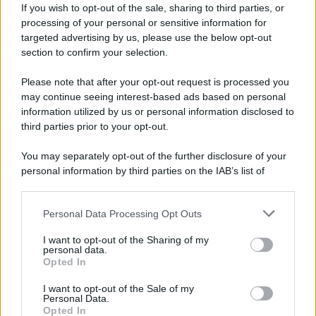
If you wish to opt-out of the sale, sharing to third parties, or
processing of your personal or sensitive information for
targeted advertising by us, please use the below opt-out
section to confirm your selection.
"Black Rock non perde mai" – l'allarme di
Volpi sulla bolla tecnologica
Please note that after your opt-out request is processed you
may continue seeing interest-based ads based on personal
27 Giugno 2026 16:24
information utilized by us or personal information disclosed to
third parties prior to your opt-out.
You may separately opt-out of the further disclosure of your
#
MONDISUD
personal information by third parties on the IAB’s list of
downstream participants.
di Fabrizio Verde
Personal Data Processing Opt Outs
This information may also be disclosed by us to third parties
on the IAB’s List of Downstream Participants that may further
I want to opt-out of the Sharing of my
disclose it to other third parties.
personal data.
Opted In
Please note that this website/app uses one or more Google
Dalla Convertibilità al "grillete fiscal":
services and may gather and store information including but
I want to opt-out of the Sale of my
l'Argentina si consegna ai mercati (ancora
Personal Data.
not limited to your visit or usage behaviour. You may click to
Opted In
una volta)
grant or deny consent to Google and its third-party tags to