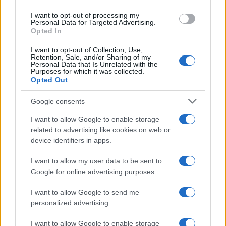
use your data for below specified purposes in below Google
I want to opt-out of processing my
consent section.
Personal Data for Targeted Advertising.
Opted In
Registro di ispezione di un drone
I want to opt-out of Collection, Use,
Retention, Sale, and/or Sharing of my
intelligente
Personal Data that Is Unrelated with the
Purposes for which it was collected.
30 Luglio 2026 09:00
Opted Out
Google consents
I want to allow Google to enable storage
#
LA
BELT
AND
ROAD
INITIATIVE
related to advertising like cookies on web or
device identifiers in apps.
I want to allow my user data to be sent to
Google for online advertising purposes.
I want to allow Google to send me
personalized advertising.
Yunnan: Dove il tè incontra il caffè e la
I want to allow Google to enable storage