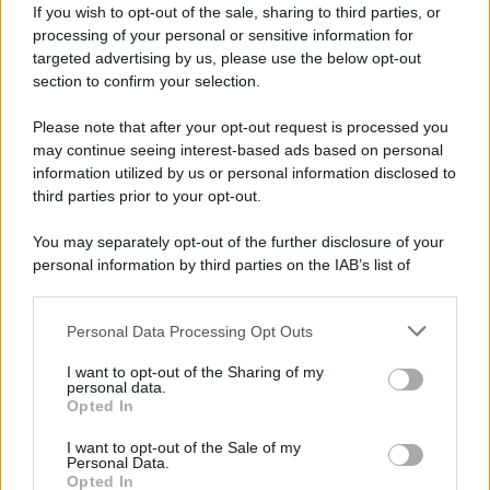
ma il rischio censura resta all’orizzonte
If you wish to opt-out of the sale, sharing to third parties, or
processing of your personal or sensitive information for
17 Ottobre 2025 13:00
targeted advertising by us, please use the below opt-out
section to confirm your selection.
Please note that after your opt-out request is processed you
#
UNA
FINESTRA
APERTA
may continue seeing interest-based ads based on personal
information utilized by us or personal information disclosed to
third parties prior to your opt-out.
Una finestra aperta
You may separately opt-out of the further disclosure of your
personal information by third parties on the IAB’s list of
downstream participants.
La governance cinese vista dai
Personal Data Processing Opt Outs
This information may also be disclosed by us to third parties
rappresentanti italiani e la visione dello
on the IAB’s List of Downstream Participants that may further
sviluppo comune sino-italiano
I want to opt-out of the Sharing of my
disclose it to other third parties.
personal data.
06 Agosto 2026 08:00
Opted In
Please note that this website/app uses one or more Google
services and may gather and store information including but
I want to opt-out of the Sale of my
Personal Data.
not limited to your visit or usage behaviour. You may click to
Opted In
grant or deny consent to Google and its third-party tags to