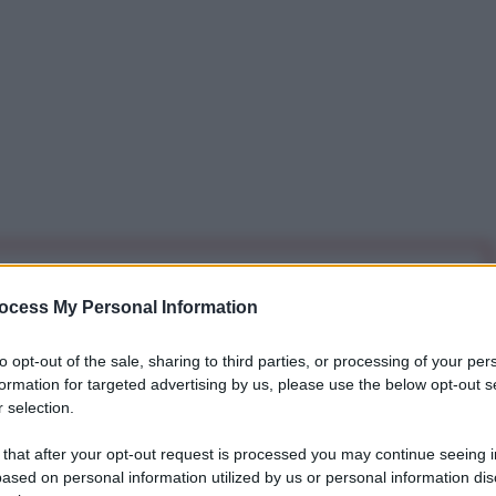
iti per sempre. Il tuo contributo fa la differenza:
ocess My Personal Information
mazione. L'ANTIDIPLOMATICO SEI ANCHE TU!
to opt-out of the sale, sharing to third parties, or processing of your per
formation for targeted advertising by us, please use the below opt-out s
a 5€
Dona 15€
Scegli importo
 selection.
 that after your opt-out request is processed you may continue seeing i
ased on personal information utilized by us or personal information dis
attraversato da violenti disordini che, come