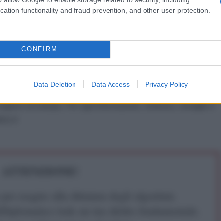
L'ANTIDIPLOMATICO E SOSTENERE LA
cation functionality and fraud prevention, and other user protection.
CONFIRM
IDIPLOMATICO
Data Deletion
Data Access
Privacy Policy
stata registrata in data 08/09/2015 presso il Tribunale civile di
gistro di stampa. Per ogni informazione, richiesta, consiglio e
ico.it
ATTENZIONE!
r reagire alla dittatura degli algoritmi.
iDiplomatico lede un tuo diritto fondamentale.