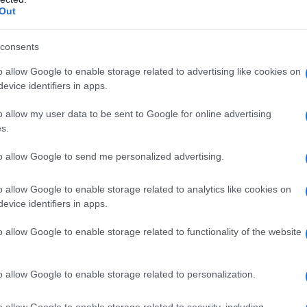
no logistico e finanziario di Stati Uniti e Mossad.
Out
aia di responsabili, sequestrate armi ed esplosivi e
i.
consents
o allow Google to enable storage related to advertising like cookies on
o di posizione da Washigton, l’ondivago presidente
evice identifiers in apps.
iarato che, secondo “fonti affidabili”, sarebbero
o allow my user data to be sent to Google for online advertising
ro quindi previste missioni militari per colpire in
s.
entito le cifre gonfiate diffuse da alcuni media
to allow Google to send me personalized advertising.
ne tra protesta legittima e tentativi di
erno.
o allow Google to enable storage related to analytics like cookies on
evice identifiers in apps.
o allow Google to enable storage related to functionality of the website
 PARTE DE "Il MONDO IN 10 NOTIZIE" - LA
NO ALLE 7.00 DEL MATTINO ARRIVA NELLE
.
o allow Google to enable storage related to personalization.
o allow Google to enable storage related to security, including