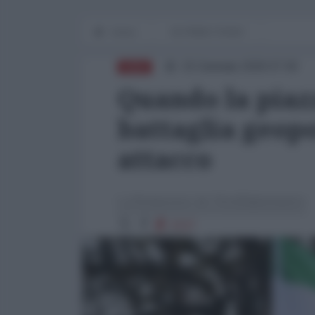
Home
IN PRIMO PIANO
15 Gennaio 2026 07:00
ASIA
Quando la piaz
battaglia geopol
attacco
La Redazione de l'AntiDiplomatico
1537