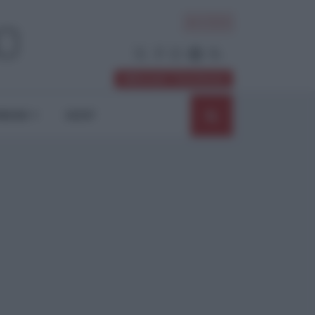
ACCEDI
Abbonati / Sostienici
NIONI
SHOP