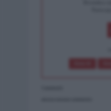
Rivendica un
Partecip
op
Dona 1€
Don
Commenti
ancora nessun commento