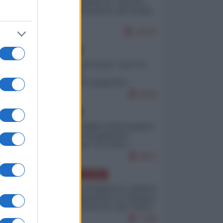
Quali sarebbero le “vittorie
ucraine” decantate dai media
italici?
10170
EUROPA
Invasione di Ceuta: cosa sta
accadendo
nell'enclave spagnola?
9210
EUROPA
Quando il figlio di Netanyahu
incitava "l'occupazione
musulmana" di Ceuta e
Melilla
8471
AMERICA LATINA
Dalla Convertibilità al "grillete
fiscal": l'Argentina si consegna
ai mercati (ancora una volta)
7788