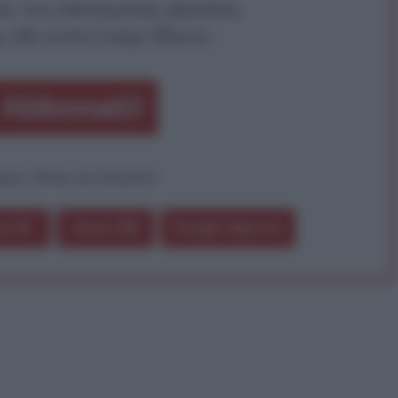
a vera informazione pluralista.
a alla nostra Lunga Marcia.
Abbonati!
pure effettua una donazione
a 5€
Dona 15€
Scegli importo