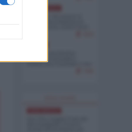
NORD-AMERICA
Il "mistero" dei numeri: il
governo Usa minimizza le
vittime in Iran, mentre fonti
interne...
7679
EUROPA
Mosca: le esercitazioni
nucleari di Germania e
Francia sono il preludio a una
guerra contro la Russia
7349
WORLD AFFAIRS
NORD-AMERICA
Iran-USA, scoppia il caso dei
dati manipolati: il nuovo
metodo del Pentagono per