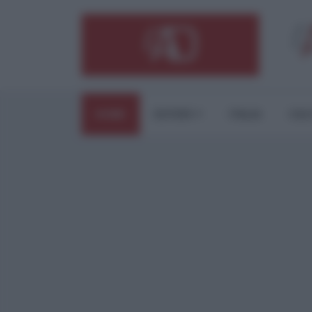
HOME
ESTERI
ITALIA
CUL