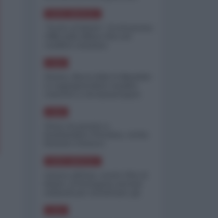
minimizzare le perdite
NORD-AMERICA
"Scorte al limite": il retroscena
CNN sulla difesa USA nel
conflitto iraniano
ASIA
Yemen, blocco Bab el-Mandab:
Le superpetroliere saudite
costrette a circumnavigare
l'Africa
ASIA
l'Iran era pronto a
bombardare l'Ucraina, cos'ha
fermato l'attacco
NORD-AMERICA
Guerra all'Iran, scorte USA al
limite: il Pentagono investe
miliardi per ricostituire gli
arsenali
ASIA