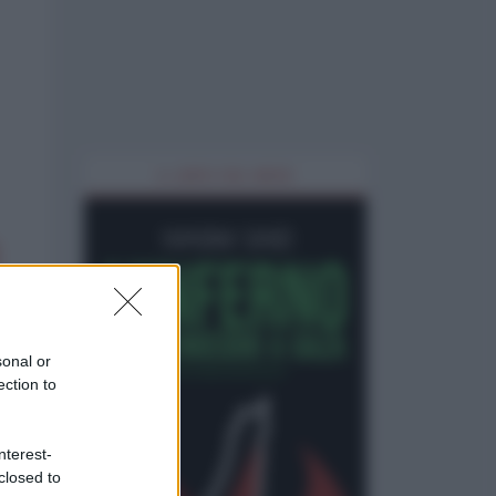
IL LIBRO DEL MESE
sonal or
ection to
nterest-
closed to