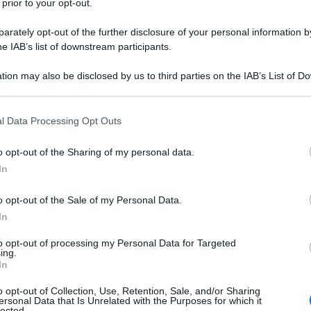
 prior to your opt-out.
 non sono il frutto di una protesta spontanea ma di
zi d’intelligence stranieri. Diverse persone arrestate
rately opt-out of the further disclosure of your personal information by
he IAB’s list of downstream participants.
evuto fondi dall’estero e, in alcuni casi, anche
l’obiettivo di creare un pretesto per un’escalation
tion may also be disclosed by us to third parties on the IAB’s List of 
mica.
 that may further disclose it to other third parties.
 that this website/app uses one or more Google services and may gath
l Data Processing Opt Outs
a proseguono, mercoledì a Teheran si sono svolti
including but not limited to your visit or usage behaviour. You may click 
 to Google and its third-party tags to use your data for below specifi
ttadini iraniani, tra civili e membri delle forze di
o opt-out of the Sharing of my personal data.
ogle consent section.
i violenze. Il corteo, partito dall’Università di
In
è stato il più grande mai registrato nella capitale,
o opt-out of the Sale of my Personal Data.
ne di unità nazionale e coesione interna.
In
ence, le proteste inizialmente legate a rivendicazioni
to opt-out of processing my Personal Data for Targeted
ing.
eragliare in rivolte armate, con attacchi a
In
 e forze di sicurezza. Le autorità denunciano azioni
o opt-out of Collection, Use, Retention, Sale, and/or Sharing
nvolgimento di gruppi terroristici collegati all’entità
ersonal Data that Is Unrelated with the Purposes for which it
lected.