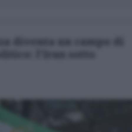
za diventa un campo di
itico: l’Iran sotto