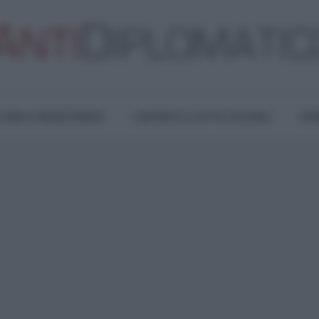
TURA E RESISTENZA
LAVORO E LOTTE SOCIALI
OPI