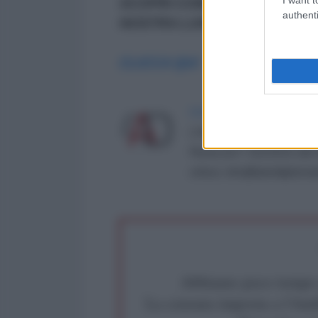
SCOPRI COME ABBONARTI A 
authenti
NOSTRA LUNGA MARCIA
CLICCA QUI
LA REDAZIONE DE L'ANT
L'AntiDiplomatico è una te
Roma al n° 162/2015 del re
critica: info@lantidiplomat
Abbiamo poco tempo pe
La censura imposta a l'Ant