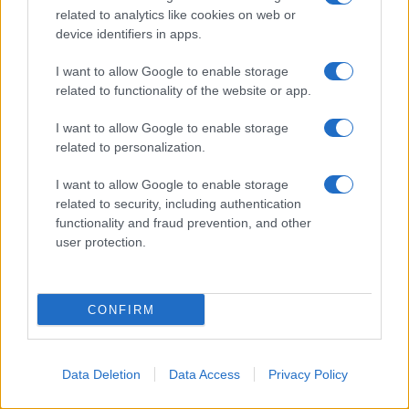
Una finestra aperta
related to analytics like cookies on web or
device identifiers in apps.
I want to allow Google to enable storage
related to functionality of the website or app.
La governance cinese vista dai
rappresentanti italiani e la visione dello
I want to allow Google to enable storage
sviluppo comune sino-italiano
related to personalization.
06 Agosto 2026 08:00
I want to allow Google to enable storage
related to security, including authentication
functionality and fraud prevention, and other
user protection.
#
SCELTI
DAL
PEOPLE'S
DAILY
CONFIRM
Data Deletion
Data Access
Privacy Policy