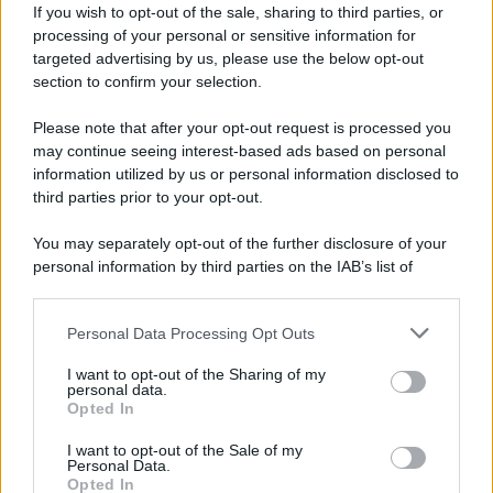
If you wish to opt-out of the sale, sharing to third parties, or
processing of your personal or sensitive information for
targeted advertising by us, please use the below opt-out
section to confirm your selection.
Please note that after your opt-out request is processed you
may continue seeing interest-based ads based on personal
information utilized by us or personal information disclosed to
third parties prior to your opt-out.
Berlino salva la privacy delle chat online –
ma il rischio censura resta all’orizzonte
You may separately opt-out of the further disclosure of your
17 Ottobre 2025 13:00
personal information by third parties on the IAB’s list of
downstream participants.
Personal Data Processing Opt Outs
This information may also be disclosed by us to third parties
#
UNA
FINESTRA
APERTA
on the IAB’s List of Downstream Participants that may further
I want to opt-out of the Sharing of my
disclose it to other third parties.
personal data.
Opted In
Please note that this website/app uses one or more Google
Una finestra aperta
services and may gather and store information including but
I want to opt-out of the Sale of my
Personal Data.
not limited to your visit or usage behaviour. You may click to
Opted In
grant or deny consent to Google and its third-party tags to