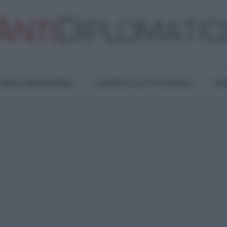
TURA E RESISTENZA
LAVORO E LOTTE SOCIALI
OPI