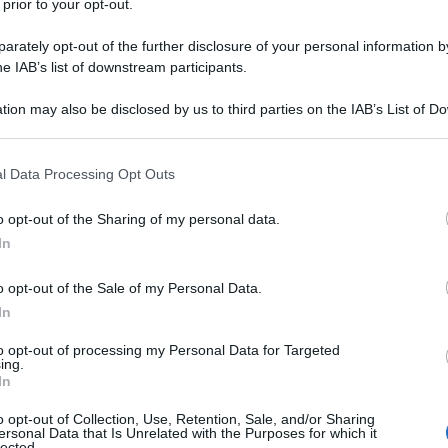
 prior to your opt-out.
rately opt-out of the further disclosure of your personal information by
he IAB’s list of downstream participants.
tion may also be disclosed by us to third parties on the IAB’s List of 
 that may further disclose it to other third parties.
 that this website/app uses one or more Google services and may gath
l Data Processing Opt Outs
including but not limited to your visit or usage behaviour. You may click 
 to Google and its third-party tags to use your data for below specifi
o opt-out of the Sharing of my personal data.
ogle consent section.
In
o opt-out of the Sale of my Personal Data.
In
to opt-out of processing my Personal Data for Targeted
ing.
In
o opt-out of Collection, Use, Retention, Sale, and/or Sharing
ersonal Data that Is Unrelated with the Purposes for which it
lected.