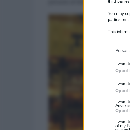
third parties
persone di fede musulmana.
You may sepa
parties on t
This informa
Participants
Please note
Persona
information 
deny consent
I want t
in below Go
Opted 
I want t
Opted 
I want 
Advertis
Opted 
I want t
of my P
was col