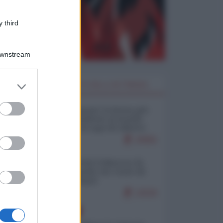
 third
Downstream
er and store
I PIÙ LETTI DELLA SETTIMANA
to grant or
ed purposes
Restare umani: la forma più
alta di ribellione al mondo
distopico di oggi (di Alberto
Bradanini)
20955
Ceuta: perché il Marocco fa
con noi quello che vuole (di
Alberto Negri)
12526
EUROPA