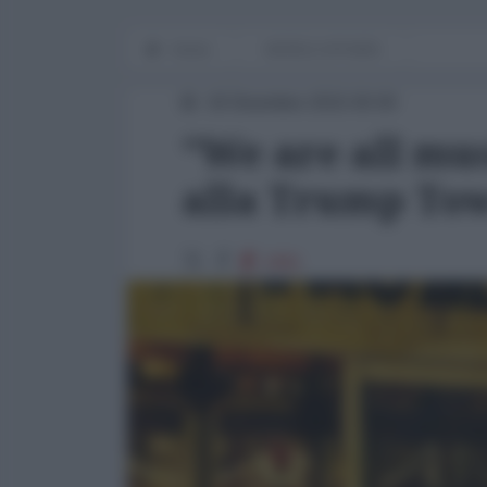
Home
WORLD AFFAIRS
18 Dicembre 2015 00:00
"We are all mu
alla Trump To
2461