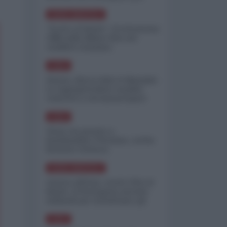
minimizzare le perdite
NORD-AMERICA
"Scorte al limite": il retroscena
CNN sulla difesa USA nel
conflitto iraniano
ASIA
Yemen, blocco Bab el-Mandab:
Le superpetroliere saudite
costrette a circumnavigare
l'Africa
ASIA
l'Iran era pronto a
bombardare l'Ucraina, cos'ha
fermato l'attacco
NORD-AMERICA
Guerra all'Iran, scorte USA al
limite: il Pentagono investe
miliardi per ricostituire gli
arsenali
ASIA