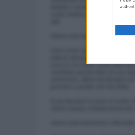
authenti
fratello e sorella, senza distinzio
vuole mettere al bando i musulma
altri.
Siamo tutti musulmani.
Così come siamo tutti messicani, s
tutte le sfumature intermedie. Siamo
cosa in cui credi), parte della f
cambiare questo fatto di una vir
americane, allora hai bisogno di ch
pensare a quello che hai detto.
E poi lasciarci in pace in modo 
stesso tempo compassionevole e
Siamo tutti musulmani. Affrontalo