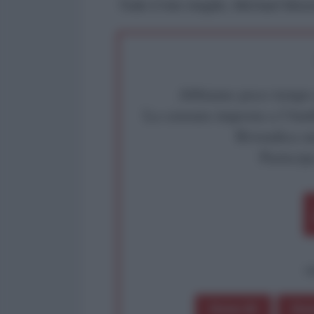
Tutto il mio meglio, Michael Moo
Abbiamo poco tempo pe
La censura imposta a l'Ant
Rivendica un
Partecip
op
Dona 1€
Don