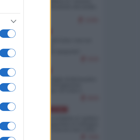
Quali sarebbero le “vittorie
ucraine” decantate dai media
italici?
11081
EUROPA
Invasione di Ceuta: cosa sta
accadendo
nell'enclave spagnola?
9226
EUROPA
Quando il figlio di Netanyahu
incitava "l'occupazione
musulmana" di Ceuta e
Melilla
8509
AMERICA LATINA
Dalla Convertibilità al "grillete
fiscal": l'Argentina si consegna
ai mercati (ancora una volta)
7836