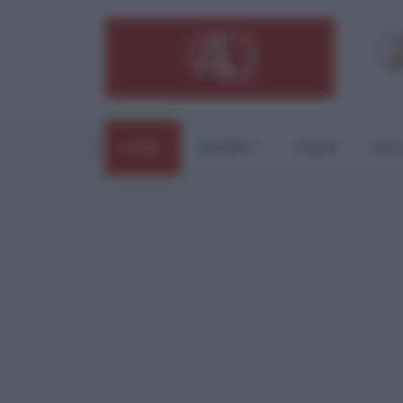
HOME
ESTERI
ITALIA
CUL