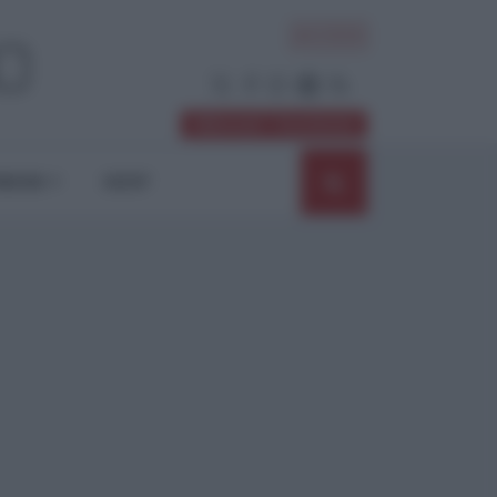
ACCEDI
Abbonati / Sostienici
NIONI
SHOP