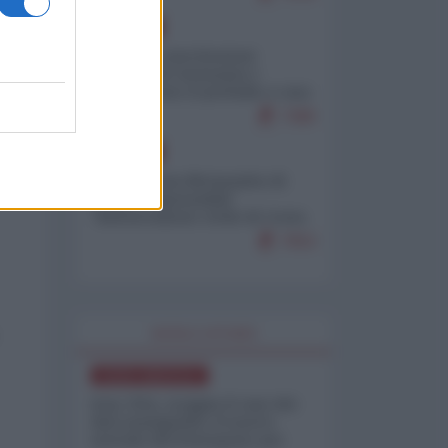
EUROPA
Mosca: le esercitazioni
nucleari di Germania e
Francia sono il preludio a una
guerra contro la Russia
7380
EUROPA
Petro accusa Netanyahu di
essere responsabile
"dell'invasione civile di Ceuta
da parte dei marocchini"
7053
WORLD AFFAIRS
NORD-AMERICA
Iran-USA, scoppia il caso dei
dati manipolati: il nuovo
metodo del Pentagono per