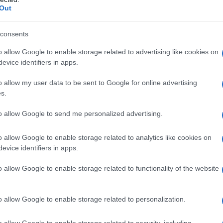
Out
consents
o allow Google to enable storage related to advertising like cookies on
evice identifiers in apps.
o allow my user data to be sent to Google for online advertising
s.
licato sul suo account
Facebook
una lettera
a quale, dopo aver raccontato il loro primo incontro,
to allow Google to send me personalized advertising.
o allow Google to enable storage related to analytics like cookies on
evice identifiers in apps.
rti drizzare i capelli: l'ottantuno per cento
o allow Google to enable storage related to functionality of the website
presidente il prossimo anno sono donne, gente di
 tra 18 e 35 anni.
o allow Google to enable storage related to personalization.
lla follia, hai fatto appello a un divieto a tutti i
aese. Sono stato cresciuto credendo che siamo tutti
o allow Google to enable storage related to security, including