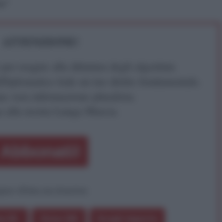
re"
ATTENZIONE!
r reagire alla dittatura degli algoritmi.
iDiplomatico lede un tuo diritto fondamentale.
a vera informazione pluralista.
a alla nostra Lunga Marcia.
Abbonati!
pure effettua una donazione
a 5€
Dona 15€
Scegli importo