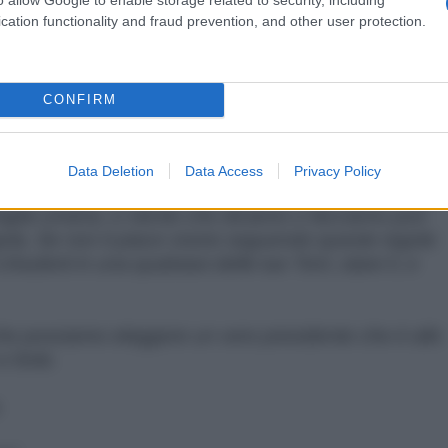
cation functionality and fraud prevention, and other user protection.
ne di razza, credo o colore. Ciò significa che se si
ni, bisogna prima mettere al bando me. E tutti gli
CONFIRM
iamo tutti cattolici ed ebrei e bianchi e neri e di
Data Deletion
Data Access
Privacy Policy
 tutti figli di Dio (o della natura o di qualsiasi altra
amiglia umana, e niente che diciamo o facciamo può
gola. Se non ti piace vivere seguendo queste regole
iuderti in una qualsiasi delle tue Torri, stare lì, e
che possiamo eleggere un vero presidente che è allo
 forte.