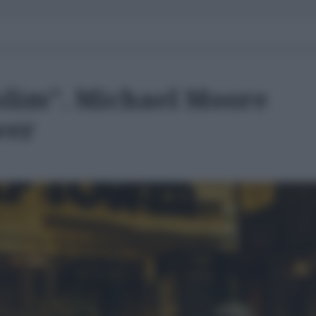
slim". Michael Moore
wer