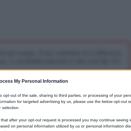
iti per sempre. Il tuo contributo fa la differenza:
mazione. L'ANTIDIPLOMATICO SEI ANCHE TU!
ocess My Personal Information
a 5€
Dona 15€
Scegli importo
to opt-out of the sale, sharing to third parties, or processing of your per
formation for targeted advertising by us, please use the below opt-out s
 selection.
rtello con la scritta
"We are all muslim"
(Siamo
mp Tower per protestare contro l'idea del candidato
 that after your opt-out request is processed you may continue seeing i
denziale di vietare l'ingresso negli Usa a tutte le
ased on personal information utilized by us or personal information dis